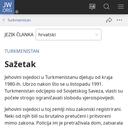
JW.ORG
Prijava
(otvara
Promijeni
JW.ORG
PO
se
jezik
|
IZ
Turkmenistan
novi
Pretraga
prozor)
JEZIK ČLANKA
TURKMENISTAN
Sažetak
Jehovini svjedoci u Turkmenistanu djeluju od kraja
1980-ih. Ubrzo nakon što se u listopadu 1991.
Turkmenistan odcijepio od Sovjetskog Saveza, vlasti su
počele strogo ograničavati slobodu vjeroispovijedi.
Jehovini svjedoci u toj zemlji nisu zakonski registrirani.
Neki od njih bili su brutalno pretučeni i pritvoreni
mimo zakona. Policija im je pretraživala dom, zatvarala