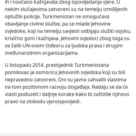
ih i novčano kažnjavala zbog ispovijedanja vjere. U
nekim slučajevima zatvoreni su na temelju izmišljenih
optužbi policije. Turkmenistan ne omogućava
obavljanje civilne službe, pa se mlade Jehovine
svjedoke, koji na temelju savjesti odbijaju služiti vojsku,
krivično goni i kažnjava. Jehovini svjedoci zbog toga su
se žalili UN-ovom Odboru za ljudska prava i drugim
međunarodnim organizacijama.
U listopadu 2014. predsjednik Turkmenistana
pomilovao je osmoricu Jehovinih svjedoka koji su bili
nepravedno zatvoreni. Oni su javno zahvalili vlastima
na tom pozitivnom razvoju događaja. Nadaju se da će
vlasti poduzeti i daljnje korake kako bi zaštitile njihovo
pravo na slobodu vjeroispovijedi.