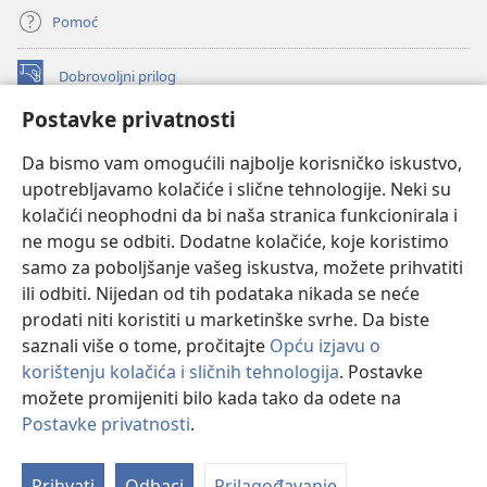
Pomoć
Dobrovoljni prilog
(otvara
se
Postavke privatnosti
novi
INTERNETSKA BIBLIOTEKA Watchtower
(otvara
prozor)
Da bismo vam omogućili najbolje korisničko iskustvo,
se
®
JW Hub
upotrebljavamo kolačiće i slične tehnologije. Neki su
novi
(otvara
prozor)
kolačići neophodni da bi naša stranica funkcionirala i
se
®
JW Library
novi
ne mogu se odbiti. Dodatne kolačiće, koje koristimo
prozor)
samo za poboljšanje vašeg iskustva, možete prihvatiti
Watchtower Library
ili odbiti. Nijedan od tih podataka nikada se neće
prodati niti koristiti u marketinške svrhe. Da biste
saznali više o tome, pročitajte
Opću izjavu o
korištenju kolačića i sličnih tehnologija
. Postavke
Copyright
© 2026 Watch Tower Bible and Tract Society of Pennsylvania.
možete promijeniti bilo kada tako da odete na
UVJETI KORIŠTENJA
|
IZJAVA O PRIVATNOSTI
|
POSTAVKE
Postavke privatnosti
.
PRIVATNOSTI
Prihvati
Odbaci
Prilagođavanje