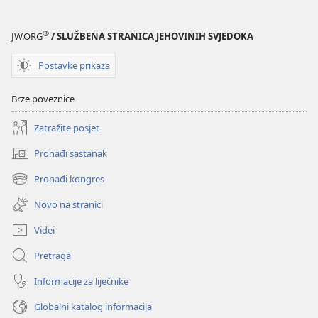
®
JW.ORG
/ SLUŽBENA STRANICA JEHOVINIH SVJEDOKA
Postavke prikaza
Brze poveznice
Zatražite posjet
Pronađi sastanak
(otvara
se
Pronađi kongres
(otvara
novi
se
prozor)
Novo na stranici
novi
prozor)
Videi
Pretraga
Informacije za liječnike
Globalni katalog informacija