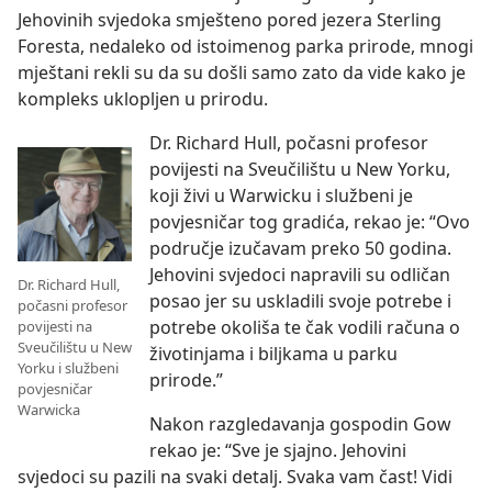
Jehovinih svjedoka smješteno pored jezera Sterling
Foresta, nedaleko od istoimenog parka prirode, mnogi
mještani rekli su da su došli samo zato da vide kako je
kompleks uklopljen u prirodu.
Dr. Richard Hull, počasni profesor
povijesti na Sveučilištu u New Yorku,
koji živi u Warwicku i službeni je
povjesničar tog gradića, rekao je: “Ovo
područje izučavam preko 50 godina.
Jehovini svjedoci napravili su odličan
Dr. Richard Hull,
posao jer su uskladili svoje potrebe i
počasni profesor
potrebe okoliša te čak vodili računa o
povijesti na
Sveučilištu u New
životinjama i biljkama u parku
Yorku i službeni
prirode.”
povjesničar
Warwicka
Nakon razgledavanja gospodin Gow
rekao je: “Sve je sjajno. Jehovini
svjedoci su pazili na svaki detalj. Svaka vam čast! Vidi