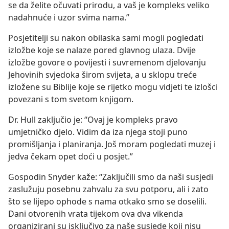
se da želite očuvati prirodu, a vaš je kompleks veliko
nadahnuće i uzor svima nama.”
Posjetitelji su nakon obilaska sami mogli pogledati
izložbe koje se nalaze pored glavnog ulaza. Dvije
izložbe govore o povijesti i suvremenom djelovanju
Jehovinih svjedoka širom svijeta, a u sklopu treće
izložene su Biblije koje se rijetko mogu vidjeti te izlošci
povezani s tom svetom knjigom.
Dr. Hull zaključio je: “Ovaj je kompleks pravo
umjetničko djelo. Vidim da iza njega stoji puno
promišljanja i planiranja. Još moram pogledati muzej i
jedva čekam opet doći u posjet.”
Gospodin Snyder kaže: “Zaključili smo da naši susjedi
zaslužuju posebnu zahvalu za svu potporu, ali i zato
što se lijepo ophode s nama otkako smo se doselili.
Dani otvorenih vrata tijekom ova dva vikenda
organizirani su isključivo za naše susjede koji nisu