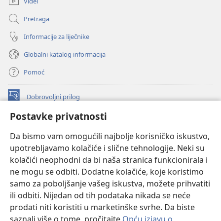
Videi
Pretraga
Informacije za liječnike
Globalni katalog informacija
Pomoć
Dobrovoljni prilog
(otvara
se
Postavke privatnosti
novi
INTERNETSKA BIBLIOTEKA Watchtower
(otvara
prozor)
Da bismo vam omogućili najbolje korisničko iskustvo,
se
®
JW Hub
upotrebljavamo kolačiće i slične tehnologije. Neki su
novi
(otvara
prozor)
kolačići neophodni da bi naša stranica funkcionirala i
se
®
JW Library
novi
ne mogu se odbiti. Dodatne kolačiće, koje koristimo
prozor)
samo za poboljšanje vašeg iskustva, možete prihvatiti
Watchtower Library
ili odbiti. Nijedan od tih podataka nikada se neće
prodati niti koristiti u marketinške svrhe. Da biste
saznali više o tome, pročitajte
Opću izjavu o