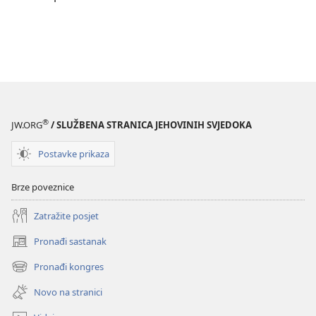
®
JW.ORG
/ SLUŽBENA STRANICA JEHOVINIH SVJEDOKA
Postavke prikaza
Brze poveznice
Zatražite posjet
Pronađi sastanak
(otvara
se
Pronađi kongres
(otvara
novi
se
prozor)
Novo na stranici
novi
prozor)