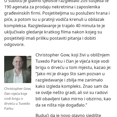
U subotu je glavno sjedište razgledalo 205 susjeda te
190 agenata za prodaju nekretnina i zaposlenika
građevinskih firmi. Posjetiteljima su posluženi hrana i
piće, a potom su u pratnji vodiča krenuli u obilazak
kompleksa. Razgledavanje je trajalo 40 minuta te je
uključivalo gledanje kratkog filma nakon kojeg su
posjetitelji imali priliku postaviti pitanja i dobiti
odgovore.
Christopher Gow, koji živi u obližnjem
Tuxedo Parku i član je vijeća koje vodi
brigu o drveću u tom mjestu, kazao je:
“Jako mi je drago što sam pozvan u
razgledavanje i zbilja me zanimalo
kako izgleda kompleks. Znao sam da
Christopher Gow,
se ovdje nešto gradi, ali svi su radovi
član vijeća koje
bili obavljeni tako mirno i obzirno, kao
vodi brigu o
drveću u Tuxedo
da se ništa nije događalo.”
Parku
Budući da je novo glavno sjedište