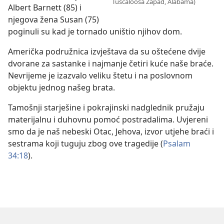
Tuscaloosa Zapad, Alabama)
Albert Barnett (85) i
njegova žena Susan (75)
poginuli su kad je tornado uništio njihov dom.
Američka podružnica izvještava da su oštećene dvije
dvorane za sastanke i najmanje četiri kuće naše braće.
Nevrijeme je izazvalo veliku štetu i na poslovnom
objektu jednog našeg brata.
Tamošnji starješine i pokrajinski nadglednik pružaju
materijalnu i duhovnu pomoć postradalima. Uvjereni
smo da je naš nebeski Otac, Jehova, izvor utjehe braći i
sestrama koji tuguju zbog ove tragedije (
Psalam
34:18
).