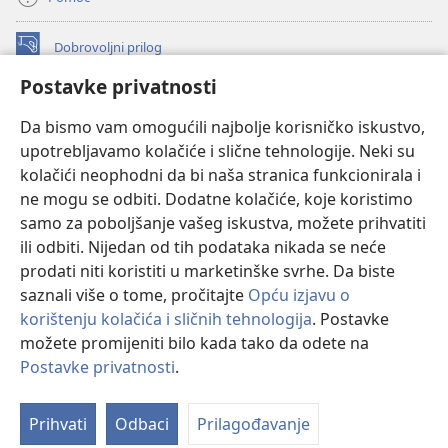
Dobrovoljni prilog
(otvara
se
Postavke privatnosti
novi
INTERNETSKA BIBLIOTEKA Watchtower
(otvara
prozor)
Da bismo vam omogućili najbolje korisničko iskustvo,
se
®
JW Hub
upotrebljavamo kolačiće i slične tehnologije. Neki su
novi
(otvara
prozor)
kolačići neophodni da bi naša stranica funkcionirala i
se
®
JW Library
novi
ne mogu se odbiti. Dodatne kolačiće, koje koristimo
prozor)
samo za poboljšanje vašeg iskustva, možete prihvatiti
Watchtower Library
ili odbiti. Nijedan od tih podataka nikada se neće
prodati niti koristiti u marketinške svrhe. Da biste
saznali više o tome, pročitajte
Opću izjavu o
korištenju kolačića i sličnih tehnologija
. Postavke
Copyright
© 2026 Watch Tower Bible and Tract Society of Pennsylvania.
možete promijeniti bilo kada tako da odete na
UVJETI KORIŠTENJA
|
IZJAVA O PRIVATNOSTI
|
POSTAVKE
Postavke privatnosti
.
PRIVATNOSTI
Prihvati
Odbaci
Prilagođavanje