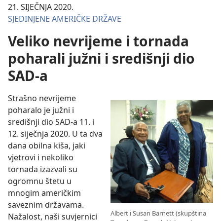
21. SIJEČNJA 2020.
SJEDINJENE AMERIČKE DRŽAVE
Veliko nevrijeme i tornada
poharali južni i središnji dio
SAD-a
Strašno nevrijeme
poharalo je južni i
središnji dio SAD-a 11. i
12. siječnja 2020. U ta dva
dana obilna kiša, jaki
vjetrovi i nekoliko
tornada izazvali su
ogromnu štetu u
mnogim američkim
saveznim državama.
Albert i Susan Barnett (skupština
Nažalost, naši suvjernici