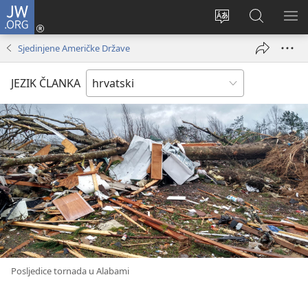
JW.ORG
Prijava
(otvara
Promijeni
JW.ORG
PO
se
jezik
|
IZ
Sjedinjene Američke Države
novi
Pretraga
prozor)
JEZIK ČLANKA
Posljedice tornada u Alabami