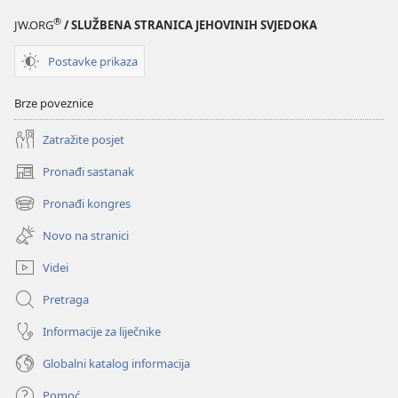
®
JW.ORG
/ SLUŽBENA STRANICA JEHOVINIH SVJEDOKA
Postavke prikaza
Brze poveznice
Zatražite posjet
Pronađi sastanak
(otvara
se
Pronađi kongres
(otvara
novi
se
prozor)
Novo na stranici
novi
prozor)
Videi
Pretraga
Informacije za liječnike
Globalni katalog informacija
Pomoć