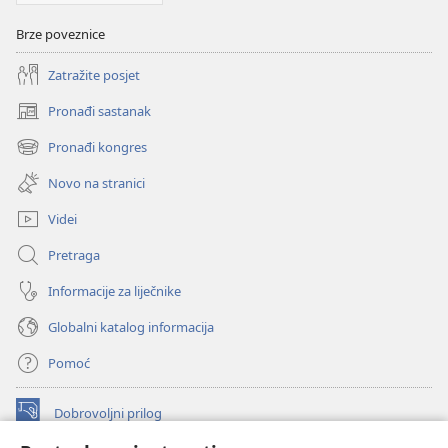
Brze poveznice
Zatražite posjet
Pronađi sastanak
(otvara
se
Pronađi kongres
(otvara
novi
se
prozor)
Novo na stranici
novi
prozor)
Videi
Pretraga
Informacije za liječnike
Globalni katalog informacija
Pomoć
Dobrovoljni prilog
(otvara
se