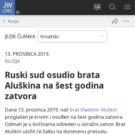
JW.ORG
Prijava
(otvara
Promijeni
JW.ORG
PO
se
jezik
|
IZ
Rusija
novi
Pretraga
prozor)
JEZIK ČLANKA
13. PROSINCA 2019.
RUSIJA
Ruski sud osudio brata
Aluškina na šest godina
zatvora
Dana 13. prosinca 2019. naš
brat Vladimir Aluškin
proglašen je krivim i osuđen na šest godina zatvora.
Odmah je u lisičinama odveden u istražni zatvor. Brat
Aluškin uložit će žalbu na donesenu presudu.