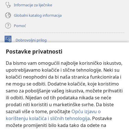
Informacije za liječnike
Globalni katalog informacija
Pomoć
Dobrovoljni prilog
(otvara
se
Postavke privatnosti
novi
INTERNETSKA BIBLIOTEKA Watchtower
(otvara
prozor)
Da bismo vam omogućili najbolje korisničko iskustvo,
se
®
JW Hub
upotrebljavamo kolačiće i slične tehnologije. Neki su
novi
(otvara
prozor)
kolačići neophodni da bi naša stranica funkcionirala i
se
®
JW Library
novi
ne mogu se odbiti. Dodatne kolačiće, koje koristimo
prozor)
samo za poboljšanje vašeg iskustva, možete prihvatiti
Watchtower Library
ili odbiti. Nijedan od tih podataka nikada se neće
prodati niti koristiti u marketinške svrhe. Da biste
saznali više o tome, pročitajte
Opću izjavu o
korištenju kolačića i sličnih tehnologija
. Postavke
Copyright
© 2026 Watch Tower Bible and Tract Society of Pennsylvania.
možete promijeniti bilo kada tako da odete na