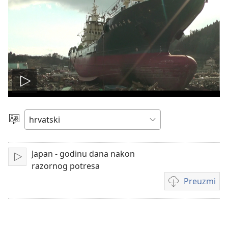
Pokreni
video
Jezik
Japan - godinu dana nakon
Pokreni
razornog potresa
Preuzmi
Postavke
za
preuzimanje
videosadržaja