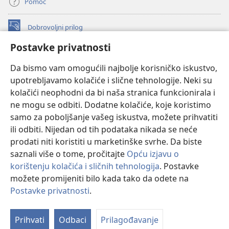
Pomoć
Dobrovoljni prilog
(otvara
se
Postavke privatnosti
novi
INTERNETSKA BIBLIOTEKA Watchtower
(otvara
prozor)
Da bismo vam omogućili najbolje korisničko iskustvo,
se
®
JW Hub
upotrebljavamo kolačiće i slične tehnologije. Neki su
novi
(otvara
prozor)
kolačići neophodni da bi naša stranica funkcionirala i
se
®
JW Library
novi
ne mogu se odbiti. Dodatne kolačiće, koje koristimo
prozor)
samo za poboljšanje vašeg iskustva, možete prihvatiti
Watchtower Library
ili odbiti. Nijedan od tih podataka nikada se neće
prodati niti koristiti u marketinške svrhe. Da biste
saznali više o tome, pročitajte
Opću izjavu o
korištenju kolačića i sličnih tehnologija
. Postavke
Copyright
© 2026 Watch Tower Bible and Tract Society of Pennsylvania.
možete promijeniti bilo kada tako da odete na
UVJETI KORIŠTENJA
|
IZJAVA O PRIVATNOSTI
|
POSTAVKE
Postavke privatnosti
.
PRIVATNOSTI
Prihvati
Odbaci
Prilagođavanje