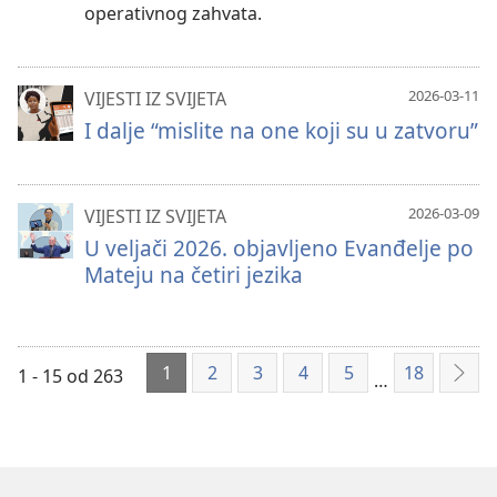
operativnog zahvata.
2026-03-11
VIJESTI IZ SVIJETA
I dalje “mislite na one koji su u zatvoru”
2026-03-09
VIJESTI IZ SVIJETA
U veljači 2026. objavljeno Evanđelje po
Mateju na četiri jezika
1
2
3
4
5
18
1 - 15 od 263
…
Slje