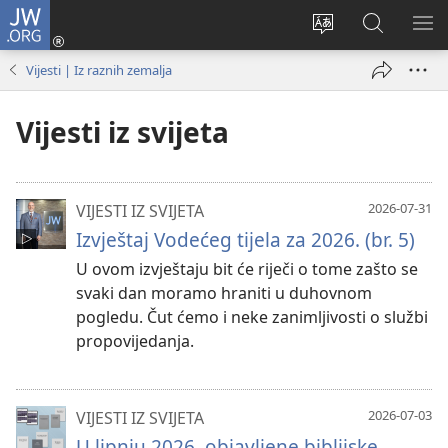
JW.ORG
Prijava
(otvara
Promijeni
JW.ORG
PO
se
jezik
|
IZ
Vijesti | Iz raznih zemalja
novi
Pretraga
prozor)
Vijesti iz svijeta
2026-07-31
VIJESTI IZ SVIJETA
Izvještaj Vodećeg tijela za 2026. (br. 5)
U ovom izvještaju bit će riječi o tome zašto se
svaki dan moramo hraniti u duhovnom
pogledu. Čut ćemo i neke zanimljivosti o službi
propovijedanja.
2026-07-03
VIJESTI IZ SVIJETA
U lipnju 2026. objavljene biblijske