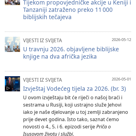
Tijekom propovjedničke akcije u Keniji i
Tanzaniji zatraženo preko 11 000
biblijskih tečajeva
2026-05-12
VIJESTI IZ SVIJETA
U travnju 2026. objavljene biblijske
knjige na dva afrička jezika
2026-05-01
VIJESTI IZ SVIJETA
Izvještaj Vodećeg tijela za 2026. (br. 3)
U ovom izvještaju bit će riječi o našoj braći i
sestrama u Rusiji, koji ustrajno služe Jehovi
iako je naše djelovanje u toj zemlji zabranjeno
prije devet godina. Isto tako, saznat ćemo
novosti o 4., 5. i 6. epizodi serije
Priča o
Isusovom životu i službi
.