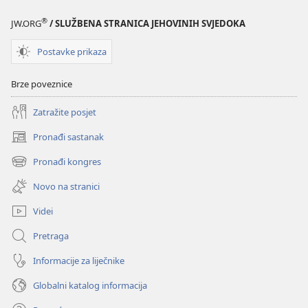
®
JW.ORG
/ SLUŽBENA STRANICA JEHOVINIH SVJEDOKA
Postavke prikaza
Brze poveznice
Zatražite posjet
Pronađi sastanak
(otvara
se
Pronađi kongres
(otvara
novi
se
prozor)
Novo na stranici
novi
prozor)
Videi
Pretraga
Informacije za liječnike
Globalni katalog informacija