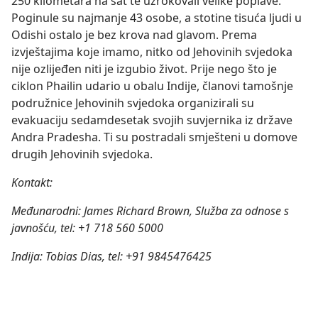
250 kilometara na sat te uzrokovali velike poplave.
Poginule su najmanje 43 osobe, a stotine tisuća ljudi u
Odishi ostalo je bez krova nad glavom. Prema
izvještajima koje imamo, nitko od Jehovinih svjedoka
nije ozlijeđen niti je izgubio život. Prije nego što je
ciklon Phailin udario u obalu Indije, članovi tamošnje
podružnice Jehovinih svjedoka organizirali su
evakuaciju sedamdesetak svojih suvjernika iz države
Andra Pradesha. Ti su postradali smješteni u domove
drugih Jehovinih svjedoka.
Kontakt:
Međunarodni: James Richard Brown, Služba za odnose s
javnošću, tel: +1 718 560 5000
Indija: Tobias Dias, tel: +91 9845476425