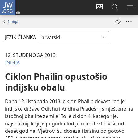
JW.ORG
Prijava
(otvara
Promijeni
JW.ORG
PO
se
jezik
|
IZ
Indija
novi
Pretraga
prozor)
JEZIK ČLANKA
12. STUDENOGA 2013.
INDIJA
Ciklon Phailin opustošio
indijsku obalu
Dana 12. listopada 2013. ciklon Phailin devastirao je
indijske države Odishu i Andhra Pradesh, smještene na
istočnoj obali te zemlje. To je ciklon 4. kategorije,
najsnažniji koji je pogodio Indiju u proteklih više od
deset godina. Vjetrovi su dosezali brzinu od gotovo