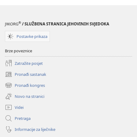
®
JW.ORG
/ SLUŽBENA STRANICA JEHOVINIH SVJEDOKA
Postavke prikaza
Brze poveznice
Zatražite posjet
Pronađi sastanak
(otvara
se
Pronađi kongres
(otvara
novi
se
prozor)
Novo na stranici
novi
prozor)
Videi
Pretraga
Informacije za liječnike