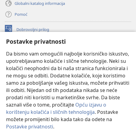
Globalni katalog informacija
Pomoć
Dobrovoljni prilog
(otvara
se
Postavke privatnosti
novi
INTERNETSKA BIBLIOTEKA Watchtower
(otvara
prozor)
Da bismo vam omogućili najbolje korisničko iskustvo,
se
®
JW Hub
upotrebljavamo kolačiće i slične tehnologije. Neki su
novi
(otvara
prozor)
kolačići neophodni da bi naša stranica funkcionirala i
se
®
JW Library
novi
ne mogu se odbiti. Dodatne kolačiće, koje koristimo
prozor)
samo za poboljšanje vašeg iskustva, možete prihvatiti
Watchtower Library
ili odbiti. Nijedan od tih podataka nikada se neće
prodati niti koristiti u marketinške svrhe. Da biste
saznali više o tome, pročitajte
Opću izjavu o
korištenju kolačića i sličnih tehnologija
. Postavke
Copyright
© 2026 Watch Tower Bible and Tract Society of Pennsylvania.
možete promijeniti bilo kada tako da odete na
UVJETI KORIŠTENJA
|
IZJAVA O PRIVATNOSTI
|
POSTAVKE
Postavke privatnosti
.
PRIVATNOSTI