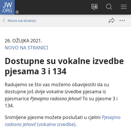
JW.ORG
Prijava
(otvara
Promijeni
JW.ORG
PO
se
jezik
|
IZ
Novo na stranici
novi
Pretraga
prozor)
26. OŽUJKA 2021.
NOVO NA STRANICI
Dostupne su vokalne izvedbe
pjesama 3 i 134
Radujemo se što vas možemo obavijestiti da su
dostupne još dvije vokalne izvedbe pjesama iz
pjesmarice
Pjevajmo radosno Jehovi!
To su pjesme 3 i
134.
Snimljene pjesme možete poslušati u cjelini
Pjevajmo
radosno Jehovi!
(vokalne izvedbe)
.