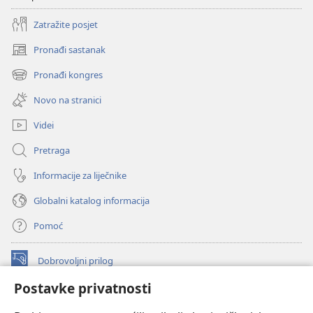
Zatražite posjet
Pronađi sastanak
(otvara
se
Pronađi kongres
(otvara
novi
se
prozor)
Novo na stranici
novi
prozor)
Videi
Pretraga
Informacije za liječnike
Globalni katalog informacija
Pomoć
Dobrovoljni prilog
(otvara
se
Postavke privatnosti
novi
INTERNETSKA BIBLIOTEKA Watchtower
(otvara
prozor)