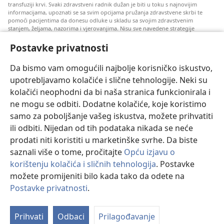
transfuziji krvi. Svaki zdravstveni radnik dužan je biti u toku s najnovijim
informacijama, upoznati se sa svim opcijama pružanja zdravstvene skrbi te
pomoći pacijentima da donesu odluke u skladu sa svojim zdravstvenim
stanjem, željama, nazorima i vjerovanjima. Nisu sve navedene strategije
prihvatljive svim pacijentima niti se mogu primijeniti na sve njih.
Postavke privatnosti
Napomena pacijentima: Ako trebate savjet oko svog zdravstvenog stanja i
liječenja, uvijek se obratite liječnicima ili drugim kvalificiranim zdravstvenim
radnicima. Pomoć liječnika zatražite ako sumnjate da ste oboljeli.
Da bismo vam omogućili najbolje korisničko iskustvo,
upotrebljavamo kolačiće i slične tehnologije. Neki su
Korištenje ove stranice podliježe uvjetima korištenja.
kolačići neophodni da bi naša stranica funkcionirala i
ne mogu se odbiti. Dodatne kolačiće, koje koristimo
samo za poboljšanje vašeg iskustva, možete prihvatiti
ili odbiti. Nijedan od tih podataka nikada se neće
Postavke prikaza
prodati niti koristiti u marketinške svrhe. Da biste
saznali više o tome, pročitajte
Opću izjavu o
korištenju kolačića i sličnih tehnologija
. Postavke
možete promijeniti bilo kada tako da odete na
Copyright
© 2026 Watch Tower Bible and Tract Society of Pennsylvania.
UVJETI KORIŠTENJA
|
IZJAVA O PRIVATNOSTI
|
POSTAVKE
Postavke privatnosti
.
PRIVATNOSTI
Prihvati
Odbaci
Prilagođavanje