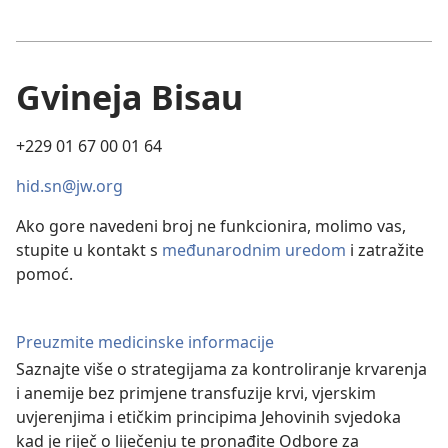
Gvineja Bisau
+229 01 67 00 01 64
hid.sn@jw.org
Ako gore navedeni broj ne funkcionira, molimo vas,
stupite u kontakt s
međunarodnim uredom
i zatražite
pomoć.
Preuzmite medicinske informacije
Saznajte više o strategijama za kontroliranje krvarenja
i anemije bez primjene transfuzije krvi, vjerskim
uvjerenjima i etičkim principima Jehovinih svjedoka
kad je riječ o liječenju te pronađite Odbore za