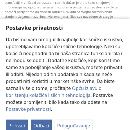
transfuziji krvi. Svaki zdravstveni radnik dužan je biti u toku s najnovijim
informacijama, upoznati se sa svim opcijama pružanja zdravstvene skrbi te
pomoći pacijentima da donesu odluke u skladu sa svojim zdravstvenim
stanjem, željama, nazorima i vjerovanjima. Nisu sve navedene strategije
prihvatljive svim pacijentima niti se mogu primijeniti na sve njih.
Postavke privatnosti
Napomena pacijentima: Ako trebate savjet oko svog zdravstvenog stanja i
liječenja, uvijek se obratite liječnicima ili drugim kvalificiranim zdravstvenim
radnicima. Pomoć liječnika zatražite ako sumnjate da ste oboljeli.
Da bismo vam omogućili najbolje korisničko iskustvo,
upotrebljavamo kolačiće i slične tehnologije. Neki su
Korištenje ove stranice podliježe uvjetima korištenja.
kolačići neophodni da bi naša stranica funkcionirala i
ne mogu se odbiti. Dodatne kolačiće, koje koristimo
samo za poboljšanje vašeg iskustva, možete prihvatiti
ili odbiti. Nijedan od tih podataka nikada se neće
Postavke prikaza
prodati niti koristiti u marketinške svrhe. Da biste
saznali više o tome, pročitajte
Opću izjavu o
korištenju kolačića i sličnih tehnologija
. Postavke
možete promijeniti bilo kada tako da odete na
Copyright
© 2026 Watch Tower Bible and Tract Society of Pennsylvania.
UVJETI KORIŠTENJA
|
IZJAVA O PRIVATNOSTI
|
POSTAVKE
Postavke privatnosti
.
PRIVATNOSTI
Prihvati
Odbaci
Prilagođavanje