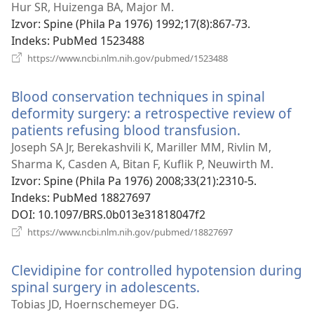
se
Hur SR, Huizenga BA, Major M.
novi
Izvor
‎: Spine (Phila Pa 1976) 1992;17(8):867-73.
prozor)
Indeks
‎: PubMed 1523488
(otvara
https://www.ncbi.nlm.nih.gov/pubmed/1523488
se
novi
Blood conservation techniques in spinal
prozor)
deformity surgery: a retrospective review of
patients refusing blood transfusion.
(otvara
se
Joseph SA Jr, Berekashvili K, Mariller MM, Rivlin M,
novi
Sharma K, Casden A, Bitan F, Kuflik P, Neuwirth M.
prozor)
Izvor
‎: Spine (Phila Pa 1976) 2008;33(21):2310-5.
Indeks
‎: PubMed 18827697
DOI
‎: 10.1097/BRS.0b013e31818047f2
(otvara
https://www.ncbi.nlm.nih.gov/pubmed/18827697
se
novi
Clevidipine for controlled hypotension during
prozor)
spinal surgery in adolescents.
(otvara
se
Tobias JD, Hoernschemeyer DG.