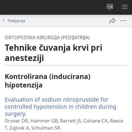
Promijeni
PO
jezik
IZ
Pedijatrija
ORTOPEDSKA KIRURGIJA (PEDIJATRIJA)
Tehnike čuvanja krvi pri
anesteziji
Kontrolirana (inducirana)
hipotenzija
Evaluation of sodium nitroprusside for
controlled hypotension in children during
surgery.
(otvara
se
Drover DR, Hammer GB, Barrett JS, Cohane CA, Reece
novi
T, Zajicek A, Schulman SR.