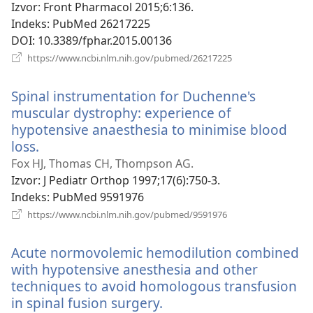
prozor)
Izvor
‎: Front Pharmacol 2015;6:136.
Indeks
‎: PubMed 26217225
DOI
‎: 10.3389/fphar.2015.00136
(otvara
https://www.ncbi.nlm.nih.gov/pubmed/26217225
se
novi
Spinal instrumentation for Duchenne's
prozor)
muscular dystrophy: experience of
hypotensive anaesthesia to minimise blood
loss.
(otvara
se
Fox HJ, Thomas CH, Thompson AG.
novi
Izvor
‎: J Pediatr Orthop 1997;17(6):750-3.
prozor)
Indeks
‎: PubMed 9591976
(otvara
https://www.ncbi.nlm.nih.gov/pubmed/9591976
se
novi
Acute normovolemic hemodilution combined
prozor)
with hypotensive anesthesia and other
techniques to avoid homologous transfusion
in spinal fusion surgery.
(otvara