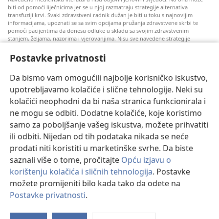
biti od pomoći liječnicima jer se u njoj razmatraju strategije alternativa
transfuziji krvi. Svaki zdravstveni radnik dužan je biti u toku s najnovijim
informacijama, upoznati se sa svim opcijama pružanja zdravstvene skrbi te
pomoći pacijentima da donesu odluke u skladu sa svojim zdravstvenim
stanjem, željama, nazorima i vjerovanjima. Nisu sve navedene strategije
prihvatljive svim pacijentima niti se mogu primijeniti na sve njih.
Postavke privatnosti
Napomena pacijentima: Ako trebate savjet oko svog zdravstvenog stanja i
liječenja, uvijek se obratite liječnicima ili drugim kvalificiranim zdravstvenim
radnicima. Pomoć liječnika zatražite ako sumnjate da ste oboljeli.
Da bismo vam omogućili najbolje korisničko iskustvo,
upotrebljavamo kolačiće i slične tehnologije. Neki su
Korištenje ove stranice podliježe uvjetima korištenja.
kolačići neophodni da bi naša stranica funkcionirala i
ne mogu se odbiti. Dodatne kolačiće, koje koristimo
samo za poboljšanje vašeg iskustva, možete prihvatiti
Postavke prikaza
ili odbiti. Nijedan od tih podataka nikada se neće
prodati niti koristiti u marketinške svrhe. Da biste
saznali više o tome, pročitajte
Opću izjavu o
korištenju kolačića i sličnih tehnologija
. Postavke
Copyright
© 2026 Watch Tower Bible and Tract Society of Pennsylvania.
možete promijeniti bilo kada tako da odete na
UVJETI KORIŠTENJA
|
IZJAVA O PRIVATNOSTI
|
POSTAVKE
Postavke privatnosti
.
PRIVATNOSTI