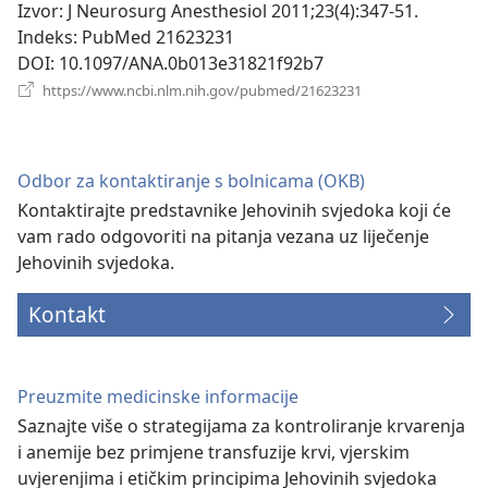
novi
Izvor
‎: J Neurosurg Anesthesiol 2011;23(4):347-51.
prozor)
Indeks
‎: PubMed 21623231
DOI
‎: 10.1097/ANA.0b013e31821f92b7
(otvara
https://www.ncbi.nlm.nih.gov/pubmed/21623231
se
novi
prozor)
Odbor za kontaktiranje s bolnicama (OKB)
Kontaktirajte predstavnike Jehovinih svjedoka koji će
vam rado odgovoriti na pitanja vezana uz liječenje
Jehovinih svjedoka.
Kontakt
Preuzmite medicinske informacije
Saznajte više o strategijama za kontroliranje krvarenja
i anemije bez primjene transfuzije krvi, vjerskim
uvjerenjima i etičkim principima Jehovinih svjedoka