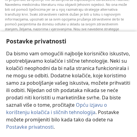
Navedenu medicinsku literaturu nisu objavili Jehovini svjedoci. No ona može
biti od pomoći liječnicima jer se u njoj razmatraju strategije alternativa
transfuziji krvi. Svaki zdravstveni radnik dužan je biti u toku s najnovijim
informacijama, upoznati se sa svim opcijama pružanja zdravstvene skrbi te
pomoći pacijentima da donesu odluke u skladu sa svojim zdravstvenim
stanjem, željama, nazorima i vjerovanjima. Nisu sve navedene strategije
prihvatljive svim pacijentima niti se mogu primijeniti na sve njih.
Postavke privatnosti
Napomena pacijentima: Ako trebate savjet oko svog zdravstvenog stanja i
liječenja, uvijek se obratite liječnicima ili drugim kvalificiranim zdravstvenim
radnicima. Pomoć liječnika zatražite ako sumnjate da ste oboljeli.
Da bismo vam omogućili najbolje korisničko iskustvo,
upotrebljavamo kolačiće i slične tehnologije. Neki su
Korištenje ove stranice podliježe uvjetima korištenja.
kolačići neophodni da bi naša stranica funkcionirala i
ne mogu se odbiti. Dodatne kolačiće, koje koristimo
samo za poboljšanje vašeg iskustva, možete prihvatiti
Postavke prikaza
ili odbiti. Nijedan od tih podataka nikada se neće
prodati niti koristiti u marketinške svrhe. Da biste
saznali više o tome, pročitajte
Opću izjavu o
korištenju kolačića i sličnih tehnologija
. Postavke
Copyright
© 2026 Watch Tower Bible and Tract Society of Pennsylvania.
možete promijeniti bilo kada tako da odete na
UVJETI KORIŠTENJA
|
IZJAVA O PRIVATNOSTI
|
POSTAVKE
Postavke privatnosti
.
PRIVATNOSTI