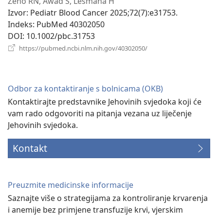
se
Zeno RN, Awad S, Lesmana H
novi
Izvor
‎: Pediatr Blood Cancer 2025;72(7):e31753.
prozor)
Indeks
‎: PubMed 40302050
DOI
‎: 10.1002/pbc.31753
(otvara
https://pubmed.ncbi.nlm.nih.gov/40302050/
se
novi
prozor)
Odbor za kontaktiranje s bolnicama (OKB)
Kontaktirajte predstavnike Jehovinih svjedoka koji će
vam rado odgovoriti na pitanja vezana uz liječenje
Jehovinih svjedoka.
Kontakt
Preuzmite medicinske informacije
Saznajte više o strategijama za kontroliranje krvarenja
i anemije bez primjene transfuzije krvi, vjerskim