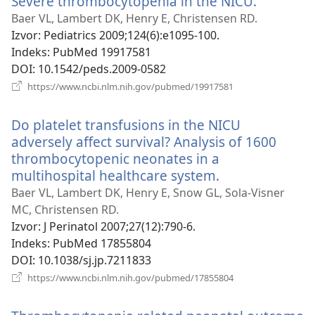
Severe thrombocytopenia in the NICU.
(otvara
prozor)
se
Baer VL, Lambert DK, Henry E, Christensen RD.
novi
Izvor
‎: Pediatrics 2009;124(6):e1095-100.
prozor)
Indeks
‎: PubMed 19917581
DOI
‎: 10.1542/peds.2009-0582
(otvara
https://www.ncbi.nlm.nih.gov/pubmed/19917581
se
novi
Do platelet transfusions in the NICU
prozor)
adversely affect survival? Analysis of 1600
thrombocytopenic neonates in a
multihospital healthcare system.
(otvara
se
Baer VL, Lambert DK, Henry E, Snow GL, Sola-Visner
novi
MC, Christensen RD.
prozor)
Izvor
‎: J Perinatol 2007;27(12):790-6.
Indeks
‎: PubMed 17855804
DOI
‎: 10.1038/sj.jp.7211833
(otvara
https://www.ncbi.nlm.nih.gov/pubmed/17855804
se
novi