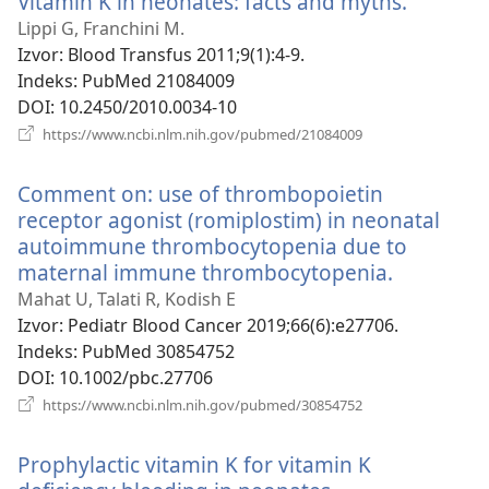
Vitamin K in neonates: facts and myths.
(otvara
prozor)
se
Lippi G, Franchini M.
novi
Izvor
‎: Blood Transfus 2011;9(1):4-9.
prozor)
Indeks
‎: PubMed 21084009
DOI
‎: 10.2450/2010.0034-10
(otvara
https://www.ncbi.nlm.nih.gov/pubmed/21084009
se
novi
Comment on: use of thrombopoietin
prozor)
receptor agonist (romiplostim) in neonatal
autoimmune thrombocytopenia due to
maternal immune thrombocytopenia.
(otvara
se
Mahat U, Talati R, Kodish E
novi
Izvor
‎: Pediatr Blood Cancer 2019;66(6):e27706.
prozor)
Indeks
‎: PubMed 30854752
DOI
‎: 10.1002/pbc.27706
(otvara
https://www.ncbi.nlm.nih.gov/pubmed/30854752
se
novi
Prophylactic vitamin K for vitamin K
prozor)