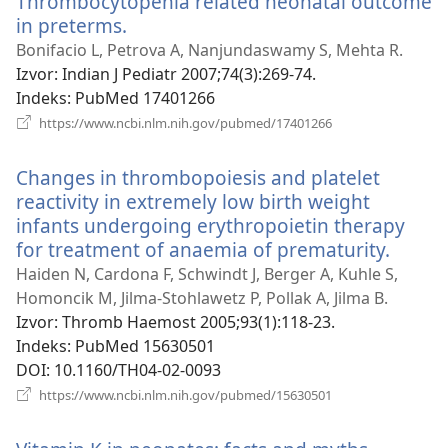
Thrombocytopenia related neonatal outcome
prozor)
in preterms.
(otvara
se
Bonifacio L, Petrova A, Nanjundaswamy S, Mehta R.
novi
Izvor
‎: Indian J Pediatr 2007;74(3):269-74.
prozor)
Indeks
‎: PubMed 17401266
(otvara
https://www.ncbi.nlm.nih.gov/pubmed/17401266
se
novi
Changes in thrombopoiesis and platelet
prozor)
reactivity in extremely low birth weight
infants undergoing erythropoietin therapy
for treatment of anaemia of prematurity.
(otvar
se
Haiden N, Cardona F, Schwindt J, Berger A, Kuhle S,
novi
Homoncik M, Jilma-Stohlawetz P, Pollak A, Jilma B.
prozor
Izvor
‎: Thromb Haemost 2005;93(1):118-23.
Indeks
‎: PubMed 15630501
DOI
‎: 10.1160/TH04-02-0093
(otvara
https://www.ncbi.nlm.nih.gov/pubmed/15630501
se
novi