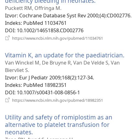
deficiency bleeding in neonates.
(otvara
se
Puckett RM, Offringa M.
novi
Izvor
‎: Cochrane Database Syst Rev 2000;(4):CD002776.
prozor)
Indeks
‎: PubMed 11034761
DOI
‎: 10.1002/14651858.CD002776
(otvara
https://www.ncbi.nlm.nih.gov/pubmed/11034761
se
novi
Vitamin K, an update for the paediatrician.
(otva
prozor)
se
Van Winckel M, De Bruyne R, Van De Velde S, Van
novi
Biervliet S.
proz
Izvor
‎: Eur J Pediatr 2009;168(2):127-34.
Indeks
‎: PubMed 18982351
DOI
‎: 10.1007/s00431-008-0856-1
(otvara
https://www.ncbi.nlm.nih.gov/pubmed/18982351
se
novi
Utility and safety of romiplostim as an
prozor)
alternative to platelet transfusion for
neonates.
(otvara