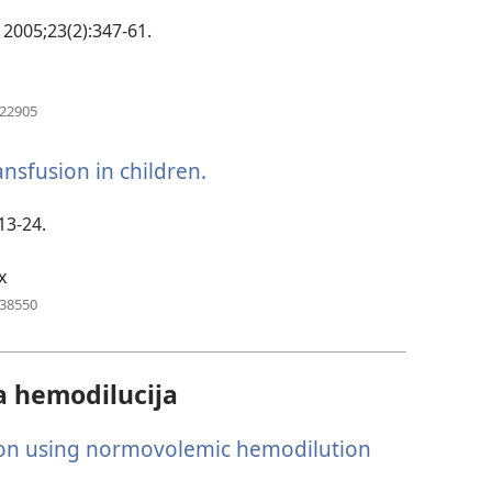
se
novi
 2005;23(2):347-61.
prozor)
(otvara
922905
se
novi
ansfusion in children.
(otvara
prozor)
se
novi
13-24.
prozor)
x
(otvara
238550
se
novi
prozor)
 hemodilucija
ion using normovolemic hemodilution
vara