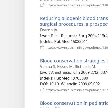
https://www.ncbi.nlm.nih.gov/pubmed/11
Reducing allogenic blood transf
surgical procedures: a prospect
Fearon JA.
Izvor
‎: Plast Reconstr Surg 2004;113(4
Indeks
‎: PubMed 15083011
https://www.ncbi.nlm.nih.gov/pubmed/15
Blood conservation strategies i
Verma S, Eisses M, Richards M.
Izvor
‎: Anesthesiol Clin 2009;27(2):337
Indeks
‎: PubMed 19703680
DOI
‎: 10.1016/j.anclin.2009.05.002
https://www.ncbi.nlm.nih.gov/pubmed/19
Blood conservation in pediatric