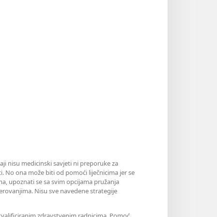
aji nisu medicinski savjeti ni preporuke za
i. No ona može biti od pomoći liječnicima jer se
jama, upoznati se sa svim opcijama pružanja
erovanjima. Nisu sve navedene strategije
m kvalificiranim zdravstvenim radnicima. Pomoć