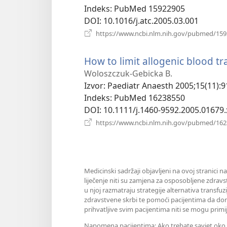
Indeks
‎: PubMed 15922905
DOI
‎: 10.1016/j.atc.2005.03.001
https://www.ncbi.nlm.nih.gov/pubmed/15
How to limit allogenic blood tr
Woloszczuk-Gebicka B.
Izvor
‎: Paediatr Anaesth 2005;15(11):9
Indeks
‎: PubMed 16238550
DOI
‎: 10.1111/j.1460-9592.2005.01679.
https://www.ncbi.nlm.nih.gov/pubmed/16
Medicinski sadržaji objavljeni na ovoj stranici n
liječenje niti su zamjena za osposobljene zdravs
u njoj razmatraju strategije alternativa transfuz
zdravstvene skrbi te pomoći pacijentima da don
prihvatljive svim pacijentima niti se mogu primij
Napomena pacijentima: Ako trebate savjet oko sv