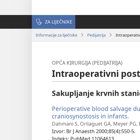
ZA LIJEČNIKE
Informacije za liječnike
Pedijatrija
Intraoperati
OPĆA KIRURGIJA (PEDIJATRIJA)
Intraoperativni pos
Sakupljanje krvnih stani
Perioperative blood salvage du
craniosynostosis in infants.
(ot
se
Dahmani S, Orliaguet GA, Meyer PG, Bl
nov
Izvor
‎: Br J Anaesth 2000;85(4):550-5.
pro
Indeks
‎: PubMed 11064613