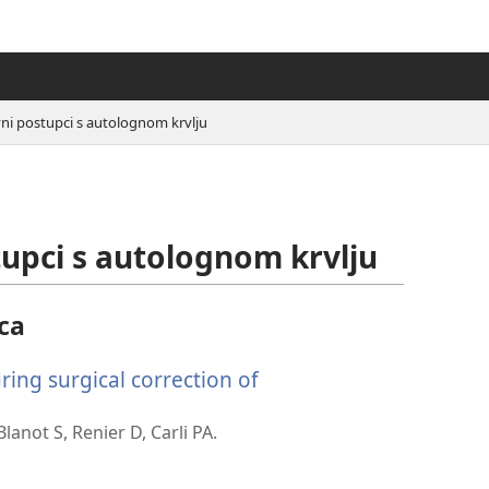
vni postupci s autolognom krvlju
tupci s autolognom krvlju
ca
ring surgical correction of
vara
anot S, Renier D, Carli PA.
i
zor)