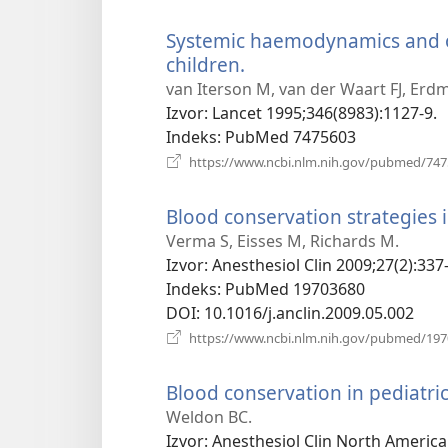
Systemic haemodynamics and o
children.
(otvara
se
van Iterson M, van der Waart FJ, Er
novi
Izvor
‎: Lancet 1995;346(8983):1127-9.
prozor)
Indeks
‎: PubMed 7475603
https://www.ncbi.nlm.nih.gov/pubmed/74
Blood conservation strategies i
Verma S, Eisses M, Richards M.
Izvor
‎: Anesthesiol Clin 2009;27(2):337
Indeks
‎: PubMed 19703680
DOI
‎: 10.1016/j.anclin.2009.05.002
https://www.ncbi.nlm.nih.gov/pubmed/19
Blood conservation in pediatric
Weldon BC.
Izvor
‎: Anesthesiol Clin North America