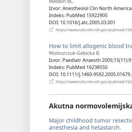
Weldon BC.
Izvor
‎: Anesthesiol Clin North America
Indeks
‎: PubMed 15922905
DOI
‎: 10.1016/j.atc.2005.03.001
https://www.ncbi.nlm.nih.gov/pubmed/15
How to limit allogenic blood tr
Woloszczuk-Gebicka B.
Izvor
‎: Paediatr Anaesth 2005;15(11):9
Indeks
‎: PubMed 16238550
DOI
‎: 10.1111/j.1460-9592.2005.01679.
https://www.ncbi.nlm.nih.gov/pubmed/16
Akutna normovolemijska
Major childhood tumor resect
anesthesia and hetastarch.
(ot