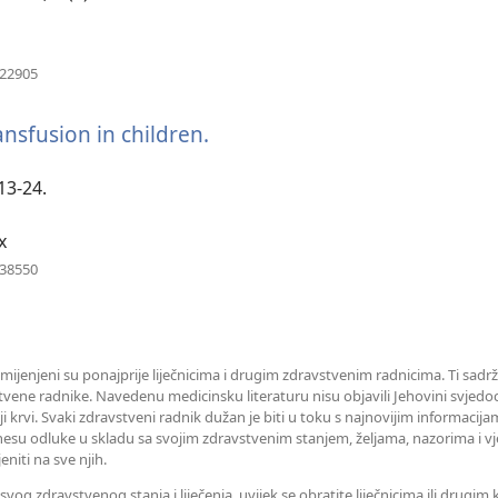
prozor)
(otvara
922905
se
novi
ansfusion in children.
(otvara
prozor)
se
novi
13-24.
prozor)
x
(otvara
238550
se
novi
prozor)
amijenjeni su ponajprije liječnicima i drugim zdravstvenim radnicima. Ti sadrž
tvene radnike. Navedenu medicinsku literaturu nisu objavili Jehovini svjedoc
iji krvi. Svaki zdravstveni radnik dužan je biti u toku s najnovijim informaci
esu odluke u skladu sa svojim zdravstvenim stanjem, željama, nazorima i vj
eniti na sve njih.
og zdravstvenog stanja i liječenja, uvijek se obratite liječnicima ili drugi