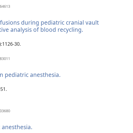
(otvara
064613
se
novi
usions during pediatric cranial vault
prozor)
ive analysis of blood recycling.
(otvara
se
novi
):1126-30.
prozor)
(otvara
083011
se
novi
n pediatric anesthesia.
(otvara
prozor)
se
novi
-51.
prozor)
(otvara
703680
se
novi
 anesthesia.
(otvara
prozor)