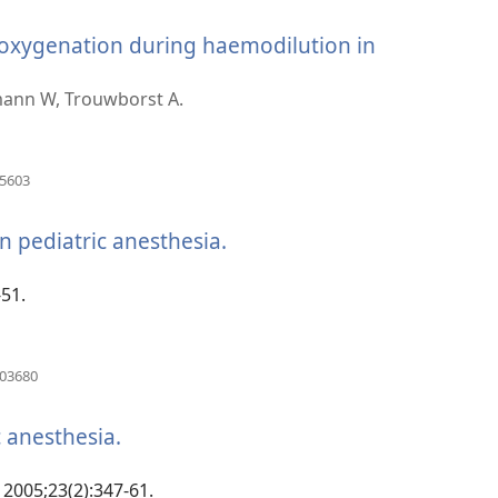
se
novi
xygenation during haemodilution in
prozor)
dmann W, Trouwborst A.
(otvara
75603
se
novi
n pediatric anesthesia.
(otvara
prozor)
se
novi
-51.
prozor)
(otvara
703680
se
novi
 anesthesia.
(otvara
prozor)
se
novi
 2005;23(2):347-61.