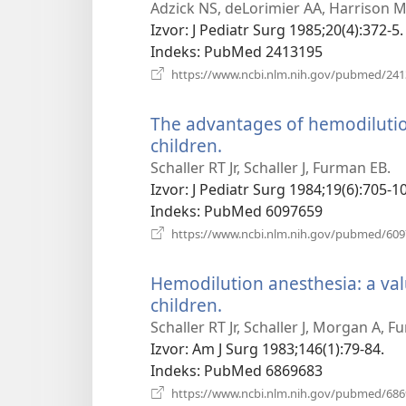
se
Adzick NS, deLorimier AA, Harrison MR
nov
Izvor
‎: J Pediatr Surg 1985;20(4):372-5.
pro
Indeks
‎: PubMed 2413195
https://www.ncbi.nlm.nih.gov/pubmed/24
The advantages of hemodilution
children.
(otvara
se
Schaller RT Jr, Schaller J, Furman EB.
novi
Izvor
‎: J Pediatr Surg 1984;19(6):705-10
prozor)
Indeks
‎: PubMed 6097659
https://www.ncbi.nlm.nih.gov/pubmed/60
Hemodilution anesthesia: a val
children.
(otvara
se
Schaller RT Jr, Schaller J, Morgan A, 
novi
Izvor
‎: Am J Surg 1983;146(1):79-84.
prozor)
Indeks
‎: PubMed 6869683
https://www.ncbi.nlm.nih.gov/pubmed/68