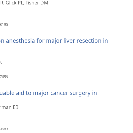
, Glick PL, Fisher DM.
i
zor)
(otvara
13195
se
novi
 anesthesia for major liver resection in
prozor)
.
(otvara
97659
se
novi
uable aid to major cancer surgery in
prozor)
Furman EB.
(otvara
69683