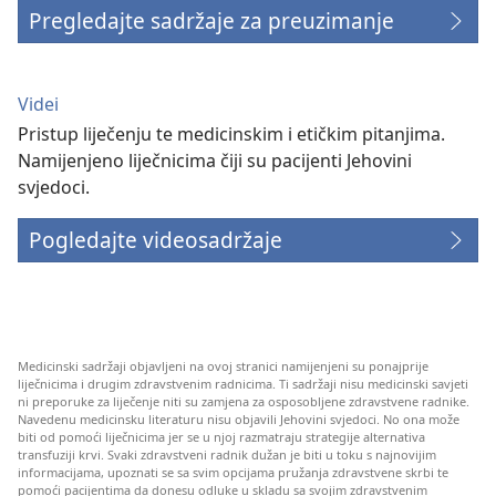
Pregledajte sadržaje za preuzimanje
Videi
Pristup liječenju te medicinskim i etičkim pitanjima.
Namijenjeno liječnicima čiji su pacijenti Jehovini
svjedoci.
Pogledajte videosadržaje
Medicinski sadržaji objavljeni na ovoj stranici namijenjeni su ponajprije
liječnicima i drugim zdravstvenim radnicima. Ti sadržaji nisu medicinski savjeti
ni preporuke za liječenje niti su zamjena za osposobljene zdravstvene radnike.
Navedenu medicinsku literaturu nisu objavili Jehovini svjedoci. No ona može
biti od pomoći liječnicima jer se u njoj razmatraju strategije alternativa
transfuziji krvi. Svaki zdravstveni radnik dužan je biti u toku s najnovijim
informacijama, upoznati se sa svim opcijama pružanja zdravstvene skrbi te
pomoći pacijentima da donesu odluke u skladu sa svojim zdravstvenim