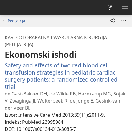
Promijeni
PO
jezik
IZ
Pedijatrija
KARDIOTORAKALNA I VASKULARNA KIRURGIJA
(PEDIJATRIJA)
Ekonomski ishodi
Safety and effects of two red blood cell
transfusion strategies in pediatric cardiac
surgery patients: a randomized controlled
trial.
(otvara
se
de Gast-Bakker DH, de Wilde RB, Hazekamp MG, Sojak
novi
V, Zwaginga JJ, Wolterbeek R, de Jonge E, Gesink-van
prozor)
der Veer BJ.
Izvor
‎: Intensive Care Med 2013;39(11):2011-9.
Indeks
‎: PubMed 23995984
DOI
‎: 10.1007/s00134-013-3085-7