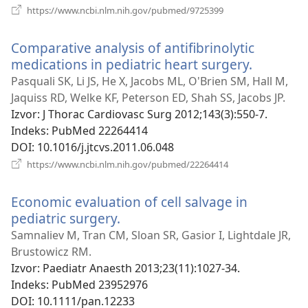
(otvara
https://www.ncbi.nlm.nih.gov/pubmed/9725399
se
novi
Comparative analysis of antifibrinolytic
prozor)
medications in pediatric heart surgery.
(otvara
se
Pasquali SK, Li JS, He X, Jacobs ML, O'Brien SM, Hall M,
novi
Jaquiss RD, Welke KF, Peterson ED, Shah SS, Jacobs JP.
prozor)
Izvor
‎: J Thorac Cardiovasc Surg 2012;143(3):550-7.
Indeks
‎: PubMed 22264414
DOI
‎: 10.1016/j.jtcvs.2011.06.048
(otvara
https://www.ncbi.nlm.nih.gov/pubmed/22264414
se
novi
Economic evaluation of cell salvage in
prozor)
pediatric surgery.
(otvara
se
Samnaliev M, Tran CM, Sloan SR, Gasior I, Lightdale JR,
novi
Brustowicz RM.
prozor)
Izvor
‎: Paediatr Anaesth 2013;23(11):1027-34.
Indeks
‎: PubMed 23952976
DOI
‎: 10.1111/pan.12233