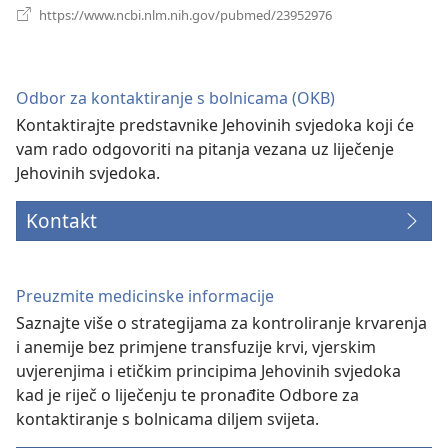
(otvara
https://www.ncbi.nlm.nih.gov/pubmed/23952976
se
novi
prozor)
Odbor za kontaktiranje s bolnicama (OKB)
Kontaktirajte predstavnike Jehovinih svjedoka koji će
vam rado odgovoriti na pitanja vezana uz liječenje
Jehovinih svjedoka.
Kontakt
Preuzmite medicinske informacije
Saznajte više o strategijama za kontroliranje krvarenja
i anemije bez primjene transfuzije krvi, vjerskim
uvjerenjima i etičkim principima Jehovinih svjedoka
kad je riječ o liječenju te pronađite Odbore za
kontaktiranje s bolnicama diljem svijeta.