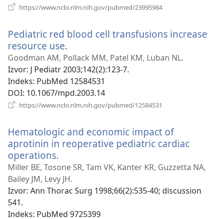
(otvara
https://www.ncbi.nlm.nih.gov/pubmed/23995984
se
novi
Pediatric red blood cell transfusions increase
prozor)
resource use.
(otvara
se
Goodman AM, Pollack MM, Patel KM, Luban NL.
novi
Izvor
‎: J Pediatr 2003;142(2):123-7.
prozor)
Indeks
‎: PubMed 12584531
DOI
‎: 10.1067/mpd.2003.14
(otvara
https://www.ncbi.nlm.nih.gov/pubmed/12584531
se
novi
Hematologic and economic impact of
prozor)
aprotinin in reoperative pediatric cardiac
operations.
(otvara
se
Miller BE, Tosone SR, Tam VK, Kanter KR, Guzzetta NA,
novi
Bailey JM, Levy JH.
prozor)
Izvor
‎: Ann Thorac Surg 1998;66(2):535-40; discussion
541.
Indeks
‎: PubMed 9725399