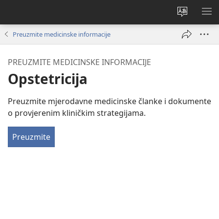
Promijeni
PO
jezik
IZ
Preuzmite medicinske informacije
PREUZMITE MEDICINSKE INFORMACIJE
Opstetricija
Preuzmite mjerodavne medicinske članke i dokumente
o provjerenim kliničkim strategijama.
Preuzmite