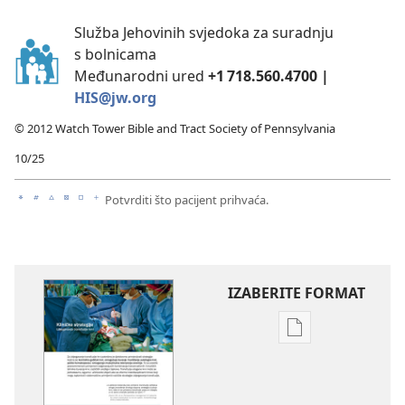
Služba Jehovinih svjedoka za suradnju
s bolnicama
Međunarodni ured
+1 718.560.4700 |
HIS@jw.org
© 2012 Watch Tower Bible and Tract Society of Pennsylvania
10/25
Potvrditi što pacijent prihvaća.
a
b
c
d
e
f
IZABERITE FORMAT
Postavke
preuzimanja
naših
izdanja