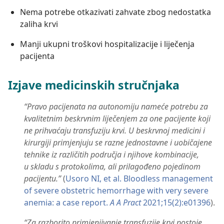
Nema potrebe otkazivati zahvate zbog nedostatka
zaliha krvi
Manji ukupni troškovi hospitalizacije i liječenja
pacijenta
Izjave medicinskih stručnjaka
“Pravo pacijenata na autonomiju nameće potrebu za
kvalitetnim beskrvnim liječenjem za one pacijente koji
ne prihvaćaju transfuziju krvi. U beskrvnoj medicini i
kirurgiji primjenjuju se razne jednostavne i uobičajene
tehnike iz različitih područja i njihove kombinacije,
u skladu s protokolima, ali prilagođeno pojedinom
pacijentu.”
​ (
Usoro NI, et al. Bloodless management
of severe obstetric hemorrhage with very severe
anemia: a case report.
A A Pract
2021;15(2):e01396
).
“Za razborito primjenjivanje transfuzije krvi postoje