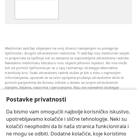
Kliničke
strategije
izbjegavanja
transfuzije
krvi
Medicinski sadržaji objavljeni na ovoj stranici namijenjeni su ponajprije
liječnicima i drugim zdravstvenim radnicima. Ti sadržaji nisu medicinski savjeti
ni preporuke za liječenje niti su zamjena za osposobljene zdravstvene radnike.
Navedenu medicinsku literaturu nisu objavili Jehovini svjedoci. No ona može
biti od pomoći liječnicima jer se u njoj razmatraju strategije alternativa
transfuziji krvi. Svaki zdravstveni radnik dužan je biti u toku s najnovijim
informacijama, upoznati se sa svim opcijama pružanja zdravstvene skrbi te
pomoći pacijentima da donesu odluke u skladu sa svojim zdravstvenim
stanjem, željama, nazorima i vjerovanjima. Nisu sve navedene strategije
prihvatljive svim pacijentima niti se mogu primijeniti na sve njih.
Postavke privatnosti
Napomena pacijentima: Ako trebate savjet oko svog zdravstvenog stanja i
liječenja, uvijek se obratite liječnicima ili drugim kvalificiranim zdravstvenim
radnicima. Pomoć liječnika zatražite ako sumnjate da ste oboljeli.
Da bismo vam omogućili najbolje korisničko iskustvo,
upotrebljavamo kolačiće i slične tehnologije. Neki su
Korištenje ove stranice podliježe uvjetima korištenja.
kolačići neophodni da bi naša stranica funkcionirala i
ne mogu se odbiti. Dodatne kolačiće, koje koristimo