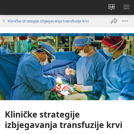
Promijeni
PO
jezik
IZ
Kliničke strategije izbjegavanja transfuzije krvi
Kliničke strategije
izbjegavanja transfuzije krvi