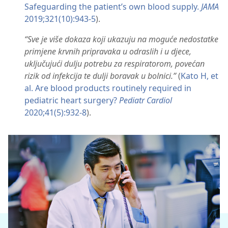
Safeguarding the patient’s own blood supply.
JAMA
2019;321(10):943-5
).
“Sve je više dokaza koji ukazuju na moguće nedostatke
primjene krvnih pripravaka u odraslih i u djece,
uključujući dulju potrebu za respiratorom, povećan
rizik od infekcija te dulji boravak u bolnici.”
​ (
Kato H, et
al. Are blood products routinely required in
pediatric heart surgery?
Pediatr Cardiol
2020;41(5):932-8
).