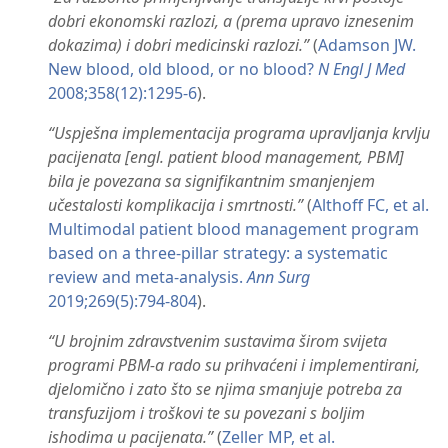
dobri ekonomski razlozi, a (prema upravo iznesenim
dokazima) i dobri medicinski razlozi.”
​ (
Adamson JW.
New blood, old blood, or no blood?
N Engl J Med
2008;358(12):1295-6
).
“Uspješna implementacija programa upravljanja krvlju
pacijenata [engl. patient blood management, PBM]
bila je povezana sa signifikantnim smanjenjem
učestalosti komplikacija i smrtnosti.”
​ (
Althoff FC, et al.
Multimodal patient blood management program
based on a three-pillar strategy: a systematic
review and meta-analysis.
Ann Surg
2019;269(5):794-804
).
“U brojnim zdravstvenim sustavima širom svijeta
programi PBM-a rado su prihvaćeni i implementirani,
djelomično i zato što se njima smanjuje potreba za
transfuzijom i troškovi te su povezani s boljim
ishodima u pacijenata.”
​ (
Zeller MP, et al.