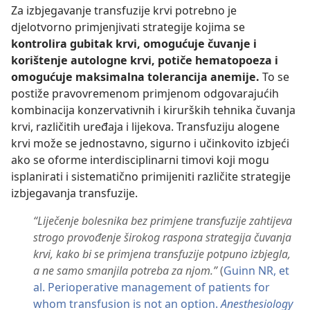
Za izbjegavanje transfuzije krvi potrebno je
djelotvorno primjenjivati strategije kojima se
kontrolira gubitak krvi, omogućuje čuvanje i
korištenje autologne krvi, potiče hematopoeza i
omogućuje maksimalna tolerancija anemije.
To se
postiže pravovremenom primjenom odgovarajućih
kombinacija konzervativnih i kirurških tehnika čuvanja
krvi, različitih uređaja i lijekova. Transfuziju alogene
krvi može se jednostavno, sigurno i učinkovito izbjeći
ako se oforme interdisciplinarni timovi koji mogu
isplanirati i sistematično primijeniti različite strategije
izbjegavanja transfuzije.
“Liječenje bolesnika bez primjene transfuzije zahtijeva
strogo provođenje širokog raspona strategija čuvanja
krvi, kako bi se primjena transfuzije potpuno izbjegla,
a ne samo smanjila potreba za njom.”
​ (
Guinn NR, et
al. Perioperative management of patients for
whom transfusion is not an option.
Anesthesiology