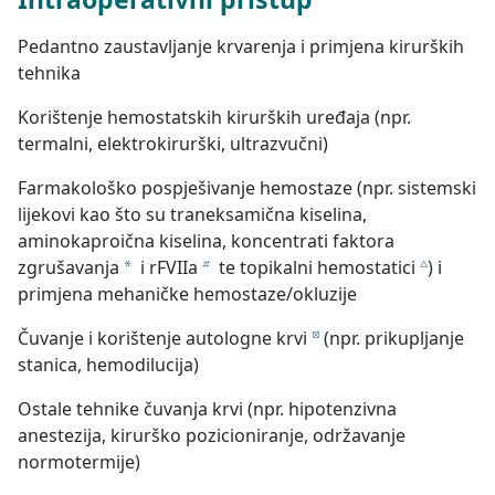
Pedantno zaustavljanje krvarenja i primjena kirurških
tehnika
Korištenje hemostatskih kirurških uređaja (npr.
termalni, elektrokirurški, ultrazvučni)
Farmakološko pospješivanje hemostaze (npr. sistemski
lijekovi kao što su traneksamična kiselina,
aminokaproična kiselina, koncentrati faktora
zgrušavanja
i rFVIIa
te topikalni hemostatici
) i
a
b
c
primjena mehaničke hemostaze/okluzije
Čuvanje i korištenje autologne krvi
(npr. prikupljanje
d
stanica, hemodilucija)
Ostale tehnike čuvanja krvi (npr. hipotenzivna
anestezija, kirurško pozicioniranje, održavanje
normotermije)