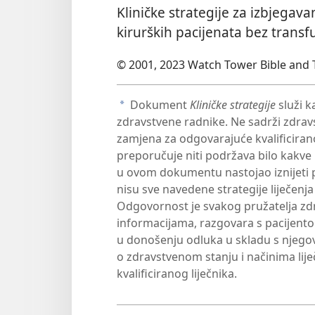
Kliničke strategije za izbjegava
kirurških pacijenata bez transfu
© 2001, 2023 Watch Tower Bible and T
Dokument
Kliničke strategije
služi k
a
zdravstvene radnike. Ne sadrži zdravst
zamjena za odgovarajuće kvalificiran
preporučuje niti podržava bilo kakve p
u ovom dokumentu nastojao iznijeti 
nisu sve navedene strategije liječenja 
Odgovornost je svakog pružatelja zd
informacijama, razgovara s pacijent
u donošenju odluka u skladu s njegov
o zdravstvenom stanju i načinima liječ
kvalificiranog liječnika.