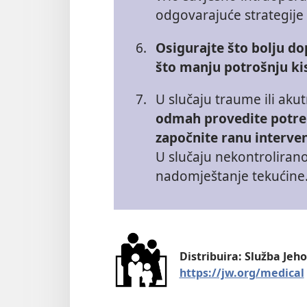
odgovarajuće strategije 
6.
Osigurajte što bolju do
što manju potrošnju ki
7.
U slučaju traume ili ak
odmah provedite potreb
započnite ranu interven
U slučaju nekontroliran
nadomještanje tekućine
Distribuira: Služba Jeh
https://jw.org/medical