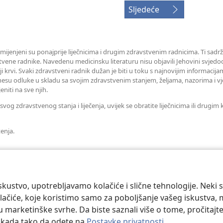
Sljedeće
amijenjeni su ponajprije liječnicima i drugim zdravstvenim radnicima. Ti sadrž
tvene radnike. Navedenu medicinsku literaturu nisu objavili Jehovini svjedoc
iji krvi. Svaki zdravstveni radnik dužan je biti u toku s najnovijim informaci
esu odluke u skladu sa svojim zdravstvenim stanjem, željama, nazorima i vj
eniti na sve njih.
og zdravstvenog stanja i liječenja, uvijek se obratite liječnicima ili drugi
tenja.
kustvo, upotrebljavamo kolačiće i slične tehnologije. Neki 
ačiće, koje koristimo samo za poboljšanje vašeg iskustva, mož
 u marketinške svrhe. Da biste saznali više o tome, pročitajt
o kada tako da odete na
Postavke privatnosti
.