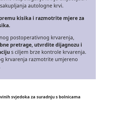
sakupljanja autologne krvi.
premu kisika i razmotrite mjere za
sika.
utnog postoperativnog krvarenja,
ne pretrage, utvrdite dijagnozu i
ciju
s ciljem brze kontrole krvarenja.
og krvarenja razmotrite umjereno
.
ovinih svjedoka za suradnju s bolnicama