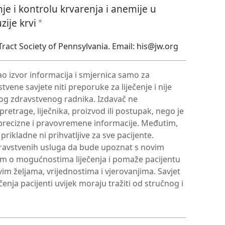
nje i kontrolu krvarenja i anemije u
zije krvi
a
ract Society of Pennsylvania. Email: his@jw.org
ao izvor informacija i smjernica samo za
vene savjete niti preporuke za liječenje i nije
og zdravstvenog radnika. Izdavač ne
retrage, liječnika, proizvod ili postupak, nego je
precizne i pravovremene informacije. Međutim,
prikladne ni prihvatljive za sve pacijente.
ravstvenih usluga da bude upoznat s novim
om o mogućnostima liječenja i pomaže pacijentu
im željama, vrijednostima i vjerovanjima. Savjet
enja pacijenti uvijek moraju tražiti od stručnog i