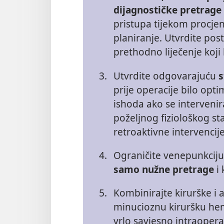
dijagnostičke pretrage
pristupa tijekom procje
planiranje. Utvrdite post
prethodno liječenje koji 
3.
Utvrdite odgovarajuću
s
prije operacije bilo opt
ishoda ako se intervenir
poželjnog fiziološkog st
retroaktivne intervencije
4.
Ograničite venepunkciju
samo nužne pretrage
i 
5.
Kombinirajte kirurške i 
minucioznu kiruršku hem
vrlo savjesno intraoperat