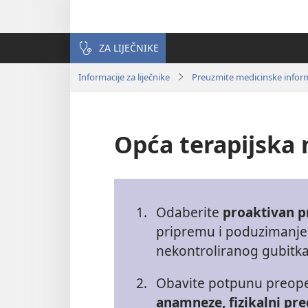
ZA LIJEČNIKE
Informacije za liječnike
Preuzmite medicinske inform
Opća terapijska 
1.
Odaberite
proaktivan pr
pripremu i poduzimanje 
nekontroliranog gubitka 
2.
Obavite potpunu preop
anamneze, fizikalni pr