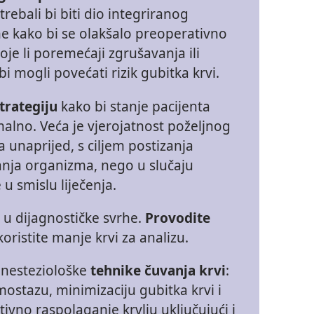
trebali bi biti dio integriranog
ne kako bi se olakšalo preoperativno
oje li poremećaji zgrušavanja ili
bi mogli povećati rizik gubitka krvi.
trategiju
kako bi stanje pacijenta
imalno. Veća je vjerojatnost poželjnog
a unaprijed, s ciljem postizanja
anja organizma, nego u slučaju
 u smislu liječenja.
 u dijagnostičke svrhe.
Provodite
koristite manje krvi za analizu.
anesteziološke
tehnike čuvanja krvi
:
ostazu, minimizaciju gubitka krvi i
ivno raspolaganje krvlju uključujući i