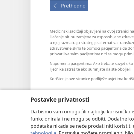
Prethodno
Medicinski sadržaji objavljeni na ovoj stranici n
liječenje niti su zamjena za osposobljene zdravs
u njoj razmatraju strategije alternativa transfuz
zdravstvene skrbi te pomoći pacijentima da don
prihvatljive svim pacijentima niti se mogu primij
Napomena pacijentima: Ako trebate savjet oko sv
liječnika zatražite ako sumnjate da ste oboljeli.
Korištenje ove stranice podliježe uvjetima koriš
Postavke privatnosti
Postavke prikaza
Da bismo vam omogućili najbolje korisničko is
funkcionirala i ne mogu se odbiti. Dodatne kol
podataka nikada se neće prodati niti koristiti
tehnologija
. Postavke možete promijeniti bil