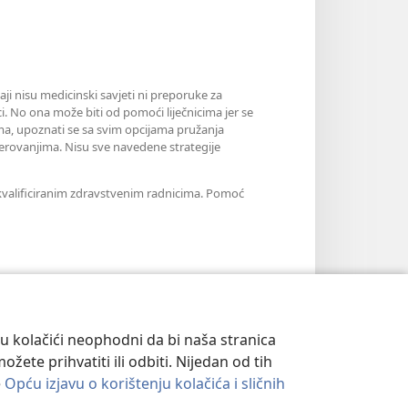
aji nisu medicinski savjeti ni preporuke za
i. No ona može biti od pomoći liječnicima jer se
jama, upoznati se sa svim opcijama pružanja
erovanjima. Nisu sve navedene strategije
m kvalificiranim zdravstvenim radnicima. Pomoć
su kolačići neophodni da bi naša stranica
ete prihvatiti ili odbiti. Nijedan od tih
e
Opću izjavu o korištenju kolačića i sličnih