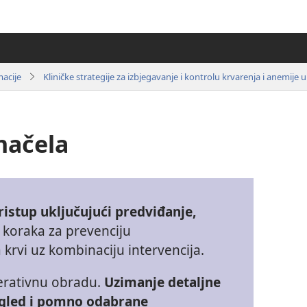
acije
načela
istup uključujući predviđanje,
koraka za prevenciju
krvi uz kombinaciju intervencija.
erativnu obradu.
Uzimanje detaljne
egled i pomno odabrane