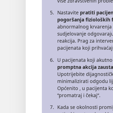
više zdravstvenih probl
5.
Nastavite
pratiti pacije
pogoršanja fizioloških 
abnormalnog krvarenja k
sudjelovanje odgovaraj
reakcija. Prag za interve
pacijenata koji prihvaćaj
6.
U pacijenata koji akutno 
promptna akcija zaustav
Upotrijebite dijagnostičk
minimalizirati odgodu lij
Općenito , u pacijenta ko
“promatraj i čekaj“.
7.
Kada se okolnosti promi