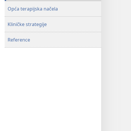
i
Opća terapijska načela
kontrolu
krvarenja
Kliničke strategije
i
anemije
u
Reference
kirurških
pacijenata
bez
transfuzije
krvi