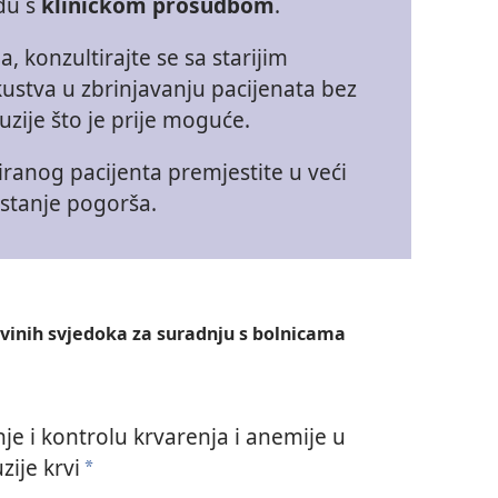
adu s
kliničkom prosudbom
.
, konzultirajte se sa starijim
skustva u zbrinjavanju pacijenata bez
zije što je prije moguće.
ziranog pacijenta premjestite u veći
 stanje pogorša.
ovinih svjedoka za suradnju s bolnicama
nje i kontrolu krvarenja i anemije u
zije krvi
a