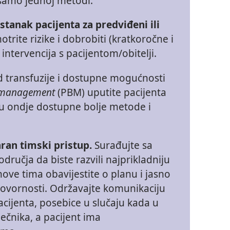
 samo jednoj metodi.
istanak pacijenta za predviđeni ili
trite rizike i dobrobiti (kratkoročne i
ntervencija s pacijentom/obitelji.
od transfuzije i dostupne mogućnosti
d management
(PBM) uputite pacijenta
su ondje dostupne bolje metode i
aran timski pristup.
Surađujte sa
dručja da biste razvili najprikladniju
nove tima obavijestite o planu i jasno
govornosti. Održavajte komunikaciju
cijenta, posebice u slučaju kada u
iječnika, a pacijent ima