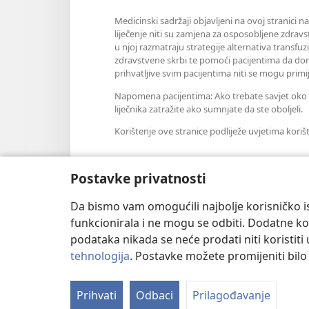
Medicinski sadržaji objavljeni na ovoj stranici n
liječenje niti su zamjena za osposobljene zdravs
u njoj razmatraju strategije alternativa transfuz
zdravstvene skrbi te pomoći pacijentima da don
prihvatljive svim pacijentima niti se mogu primij
Napomena pacijentima: Ako trebate savjet oko sv
liječnika zatražite ako sumnjate da ste oboljeli.
Korištenje ove stranice podliježe uvjetima koriš
Postavke privatnosti
Postavke prikaza
Da bismo vam omogućili najbolje korisničko is
funkcionirala i ne mogu se odbiti. Dodatne kol
podataka nikada se neće prodati niti koristiti
tehnologija
. Postavke možete promijeniti bil
Copyright
© 2026 Watch Tower Bible
Prihvati
Odbaci
Prilagođavanje