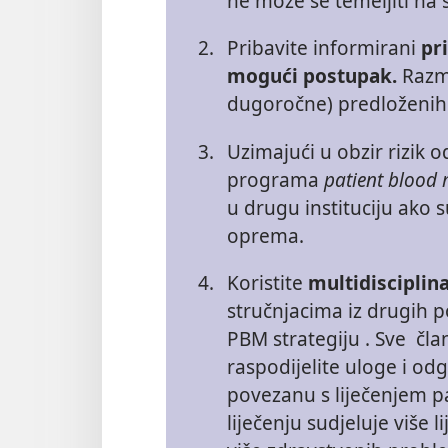
ne može se temeljiti na
2.
Pribavite informirani
pr
mogući postupak.
Razmo
dugoročne) predloženih i
3.
Uzimajući u obzir rizik 
programa
patient bloo
u drugu instituciju ako 
oprema.
4.
Koristite
multidisciplin
stručnjacima iz drugih po
PBM strategiju . Sve čla
raspodijelite uloge i od
povezanu s liječenjem pa
liječenju sudjeluje više l