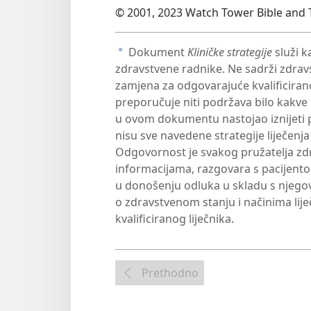
© 2001, 2023 Watch Tower Bible and T
Dokument
Kliničke strategije
služi k
a
zdravstvene radnike. Ne sadrži zdravst
zamjena za odgovarajuće kvalificiran
preporučuje niti podržava bilo kakve p
u ovom dokumentu nastojao iznijeti 
nisu sve navedene strategije liječenja 
Odgovornost je svakog pružatelja zd
informacijama, razgovara s pacijent
u donošenju odluka u skladu s njegov
o zdravstvenom stanju i načinima liječ
kvalificiranog liječnika.
Prethodno