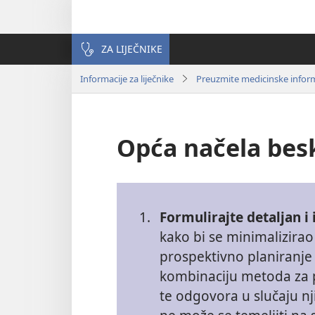
ZA LIJEČNIKE
Informacije za liječnike
Preuzmite medicinske inform
Opća načela bes
1.
Formulirajte detaljan i
kako bi se minimalizirao 
prospektivno planiranje 
kombinaciju metoda za p
te odgovora u slučaju n