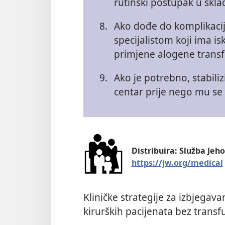
rutinski postupak u skl
8.
Ako dođe do komplikacija
specijalistom koji ima i
primjene alogene transfu
9.
Ako je potrebno, stabili
centar prije nego mu se
Distribuira: Služba Jeh
https://jw.org/medical
Kliničke strategije za izbjegava
kirurških pacijenata bez transfu