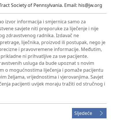
ract Society of Pennsylvania. Email: his@jw.org
ao izvor informacija i smjernica samo za
vene savjete niti preporuke za liječenje i nije
og zdravstvenog radnika. Izdavač ne
retrage, liječnika, proizvod ili postupak, nego je
precizne i pravovremene informacije. Međutim,
prikladne ni prihvatljive za sve pacijente.
ravstvenih usluga da bude upoznat s novim
om o mogućnostima liječenja i pomaže pacijentu
im željama, vrijednostima i vjerovanjima. Savjet
enja pacijenti uvijek moraju tražiti od stručnog i
Sljedeće