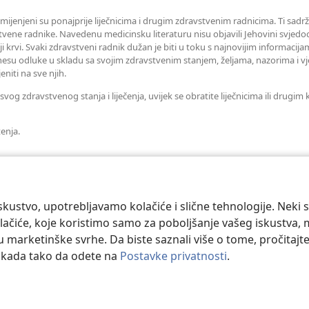
amijenjeni su ponajprije liječnicima i drugim zdravstvenim radnicima. Ti sadrž
tvene radnike. Navedenu medicinsku literaturu nisu objavili Jehovini svjedoc
iji krvi. Svaki zdravstveni radnik dužan je biti u toku s najnovijim informaci
esu odluke u skladu sa svojim zdravstvenim stanjem, željama, nazorima i vj
eniti na sve njih.
og zdravstvenog stanja i liječenja, uvijek se obratite liječnicima ili drugi
tenja.
kustvo, upotrebljavamo kolačiće i slične tehnologije. Neki 
ačiće, koje koristimo samo za poboljšanje vašeg iskustva, mož
 u marketinške svrhe. Da biste saznali više o tome, pročitajt
o kada tako da odete na
Postavke privatnosti
.
 and Tract Society of Pennsylvania.
UVJETI KORIŠTENJA
|
IZJAVA O PRIV