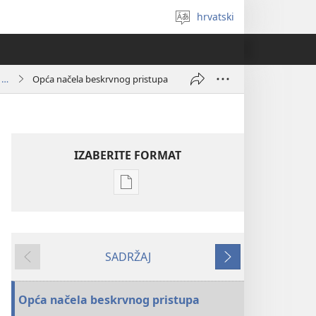
hrvatski
Izaberi
jezik
Kliničke strategije za izbjegavanje i kontrolu krvarenja i anemije u kirurških pacijenata bez transfuzije krvi
Opća načela beskrvnog pristupa
IZABERITE FORMAT
Postavke
preuzimanja
naših
izdanja
SADRŽAJ
Kliničke
Prethodno
Sljedeće
strategije
za
Opća načela beskrvnog pristupa
izbjegavanje