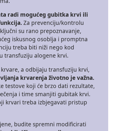
ema.
nta radi mogućeg gubitka krvi ili
funkcija.
Za prevenciju/kontrolu
ljučni su rano prepoznavanje,
ućeg iskusnog osoblja i promptna
nciju treba biti niži nego kod
u transfuziju alogene krvi.
krvare, a odbijaju transfuziju krvi,
ljanja krvarenja životno je važna.
e testove koji će brzo dati rezultate,
ečenja i time smanjiti gubitak krvi.
ji krvari treba izbjegavati pristup
jene, budite spremni modificirati