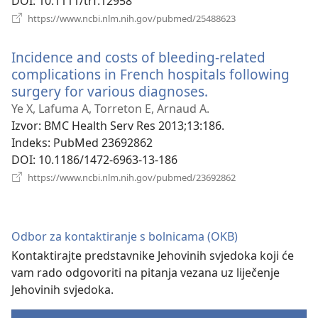
DOI
‎: 10.1111/trf.12958
(otvara
https://www.ncbi.nlm.nih.gov/pubmed/25488623
se
novi
Incidence and costs of bleeding-related
prozor)
complications in French hospitals following
surgery for various diagnoses.
(otvara
se
Ye X, Lafuma A, Torreton E, Arnaud A.
novi
Izvor
‎: BMC Health Serv Res 2013;13:186.
prozor)
Indeks
‎: PubMed 23692862
DOI
‎: 10.1186/1472-6963-13-186
(otvara
https://www.ncbi.nlm.nih.gov/pubmed/23692862
se
novi
prozor)
Odbor za kontaktiranje s bolnicama (OKB)
Kontaktirajte predstavnike Jehovinih svjedoka koji će
vam rado odgovoriti na pitanja vezana uz liječenje
Jehovinih svjedoka.