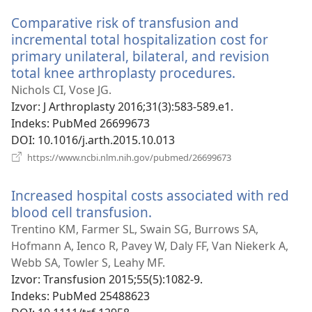
novi
Comparative risk of transfusion and
prozor)
incremental total hospitalization cost for
primary unilateral, bilateral, and revision
total knee arthroplasty procedures.
(otvara
se
Nichols CI, Vose JG.
novi
Izvor
‎: J Arthroplasty 2016;31(3):583-589.e1.
prozor)
Indeks
‎: PubMed 26699673
DOI
‎: 10.1016/j.arth.2015.10.013
(otvara
https://www.ncbi.nlm.nih.gov/pubmed/26699673
se
novi
Increased hospital costs associated with red
prozor)
blood cell transfusion.
(otvara
se
Trentino KM, Farmer SL, Swain SG, Burrows SA,
novi
Hofmann A, Ienco R, Pavey W, Daly FF, Van Niekerk A,
prozor)
Webb SA, Towler S, Leahy MF.
Izvor
‎: Transfusion 2015;55(5):1082-9.
Indeks
‎: PubMed 25488623