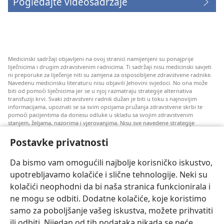
Pogledajte videosadržaje
Medicinski sadržaji objavljeni na ovoj stranici namijenjeni su ponajprije
liječnicima i drugim zdravstvenim radnicima. Ti sadržaji nisu medicinski savjeti
ni preporuke za liječenje niti su zamjena za osposobljene zdravstvene radnike.
Navedenu medicinsku literaturu nisu objavili Jehovini svjedoci. No ona može
biti od pomoći liječnicima jer se u njoj razmatraju strategije alternativa
transfuziji krvi. Svaki zdravstveni radnik dužan je biti u toku s najnovijim
informacijama, upoznati se sa svim opcijama pružanja zdravstvene skrbi te
pomoći pacijentima da donesu odluke u skladu sa svojim zdravstvenim
stanjem, željama, nazorima i vjerovanjima. Nisu sve navedene strategije
prihvatljive svim pacijentima niti se mogu primijeniti na sve njih.
Postavke privatnosti
Napomena pacijentima: Ako trebate savjet oko svog zdravstvenog stanja i
liječenja, uvijek se obratite liječnicima ili drugim kvalificiranim zdravstvenim
radnicima. Pomoć liječnika zatražite ako sumnjate da ste oboljeli.
Da bismo vam omogućili najbolje korisničko iskustvo,
upotrebljavamo kolačiće i slične tehnologije. Neki su
Korištenje ove stranice podliježe uvjetima korištenja.
kolačići neophodni da bi naša stranica funkcionirala i
ne mogu se odbiti. Dodatne kolačiće, koje koristimo
samo za poboljšanje vašeg iskustva, možete prihvatiti
ili odbiti. Nijedan od tih podataka nikada se neće
Postavke prikaza