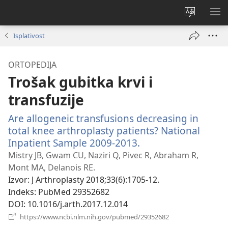
Promijeni
PO
jezik
IZ
Isplativost
ORTOPEDIJA
Trošak gubitka krvi i
transfuzije
Are allogeneic transfusions decreasing in
total knee arthroplasty patients? National
Inpatient Sample 2009-2013.
(otvara
se
Mistry JB, Gwam CU, Naziri Q, Pivec R, Abraham R,
novi
Mont MA, Delanois RE.
prozor)
Izvor
‎: J Arthroplasty 2018;33(6):1705-12.
Indeks
‎: PubMed 29352682
DOI
‎: 10.1016/j.arth.2017.12.014
(otvara
https://www.ncbi.nlm.nih.gov/pubmed/29352682
se