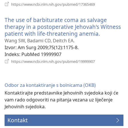
(otvara
https://www.ncbi.nlm.nih.gov/pubmed/17365469
se
novi
The use of barbiturate coma as salvage
prozor)
therapy in a postoperative Jehovah's Witness
patient with life-threatening anemia.
(otvara
se
Wang SW, Badami CD, Deitch EA.
novi
Izvor
‎: Am Surg 2009;75(12):1175-8.
prozor)
Indeks
‎: PubMed 19999907
(otvara
https://www.ncbi.nlm.nih.gov/pubmed/19999907
se
novi
prozor)
Odbor za kontaktiranje s bolnicama (OKB)
Kontaktirajte predstavnike Jehovinih svjedoka koji će
vam rado odgovoriti na pitanja vezana uz liječenje
Jehovinih svjedoka.
Kontakt