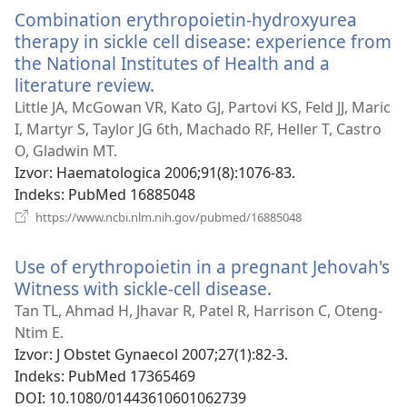
novi
Combination erythropoietin-hydroxyurea
prozor)
therapy in sickle cell disease: experience from
the National Institutes of Health and a
literature review.
(otvara
se
Little JA, McGowan VR, Kato GJ, Partovi KS, Feld JJ, Maric
novi
I, Martyr S, Taylor JG 6th, Machado RF, Heller T, Castro
prozor)
O, Gladwin MT.
Izvor
‎: Haematologica 2006;91(8):1076-83.
Indeks
‎: PubMed 16885048
(otvara
https://www.ncbi.nlm.nih.gov/pubmed/16885048
se
novi
Use of erythropoietin in a pregnant Jehovah's
prozor)
Witness with sickle-cell disease.
(otvara
se
Tan TL, Ahmad H, Jhavar R, Patel R, Harrison C, Oteng-
novi
Ntim E.
prozor)
Izvor
‎: J Obstet Gynaecol 2007;27(1):82-3.
Indeks
‎: PubMed 17365469
DOI
‎: 10.1080/01443610601062739