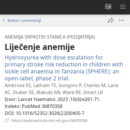
Promijeni
PO
jezik
IZ
Bolesti i poremećaji
ANEMIJA SRPASTIH STANICA (PEDIJATRIJA)
Liječenje anemije
Hydroxyurea with dose escalation for
primary stroke risk reduction in children with
sickle cell anaemia in Tanzania (SPHERE): an
open-label, phase 2 trial.
(otvara
se
Ambrose EE, Latham TS, Songoro P, Charles M, Lane
novi
AC, Stuber SE, Makubi AN, Ware RE, Smart LR
prozor)
Izvor
‎: Lancet Haematol. 2023 ;10(4):e261-71.
Indeks
‎: PubMed 36870358
DOI
‎: 10.1016/S2352-3026(22)00405-7
(otvara
https://pubmed.ncbi.nlm.nih.gov/36870358/
se