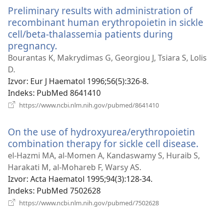
novi
Preliminary results with administration of
prozor)
recombinant human erythropoietin in sickle
cell/beta-thalassemia patients during
pregnancy.
(otvara
se
Bourantas K, Makrydimas G, Georgiou J, Tsiara S, Lolis
novi
D.
prozor)
Izvor
‎: Eur J Haematol 1996;56(5):326-8.
Indeks
‎: PubMed 8641410
(otvara
https://www.ncbi.nlm.nih.gov/pubmed/8641410
se
novi
On the use of hydroxyurea/erythropoietin
prozor)
combination therapy for sickle cell disease.
(otv
se
el-Hazmi MA, al-Momen A, Kandaswamy S, Huraib S,
novi
Harakati M, al-Mohareb F, Warsy AS.
proz
Izvor
‎: Acta Haematol 1995;94(3):128-34.
Indeks
‎: PubMed 7502628
(otvara
https://www.ncbi.nlm.nih.gov/pubmed/7502628
se