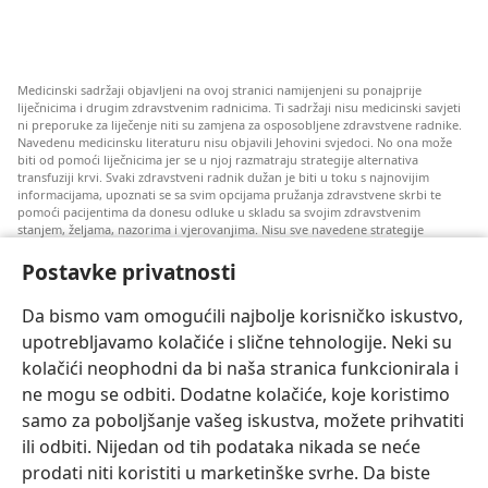
Medicinski sadržaji objavljeni na ovoj stranici namijenjeni su ponajprije
liječnicima i drugim zdravstvenim radnicima. Ti sadržaji nisu medicinski savjeti
ni preporuke za liječenje niti su zamjena za osposobljene zdravstvene radnike.
Navedenu medicinsku literaturu nisu objavili Jehovini svjedoci. No ona može
biti od pomoći liječnicima jer se u njoj razmatraju strategije alternativa
transfuziji krvi. Svaki zdravstveni radnik dužan je biti u toku s najnovijim
informacijama, upoznati se sa svim opcijama pružanja zdravstvene skrbi te
pomoći pacijentima da donesu odluke u skladu sa svojim zdravstvenim
stanjem, željama, nazorima i vjerovanjima. Nisu sve navedene strategije
prihvatljive svim pacijentima niti se mogu primijeniti na sve njih.
Postavke privatnosti
Napomena pacijentima: Ako trebate savjet oko svog zdravstvenog stanja i
liječenja, uvijek se obratite liječnicima ili drugim kvalificiranim zdravstvenim
radnicima. Pomoć liječnika zatražite ako sumnjate da ste oboljeli.
Da bismo vam omogućili najbolje korisničko iskustvo,
upotrebljavamo kolačiće i slične tehnologije. Neki su
Korištenje ove stranice podliježe uvjetima korištenja.
kolačići neophodni da bi naša stranica funkcionirala i
ne mogu se odbiti. Dodatne kolačiće, koje koristimo
samo za poboljšanje vašeg iskustva, možete prihvatiti
ili odbiti. Nijedan od tih podataka nikada se neće
Postavke prikaza
prodati niti koristiti u marketinške svrhe. Da biste