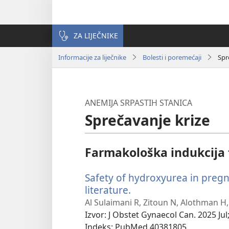
ZA LIJEČNIKE
Informacije za liječnike
Bolesti i poremećaji
Spr
ANEMIJA SRPASTIH STANICA
Sprečavanje krize
Farmakološka indukcija
Safety of hydroxyurea in pregn
literature.
(otvara
se
Al Sulaimani R, Zitoun N, Alothman H
novi
Izvor
‎: J Obstet Gynaecol Can. 2025 Jul
prozor)
Indeks
‎: PubMed 40381805