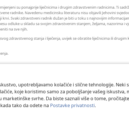
amijenjeni su ponajprije liječnicima i drugim zdravstvenim radnicima. Ti sadrž
tvene radnike. Navedenu medicinsku literaturu nisu objavili Jehovini svjedoc
iji krvi. Svaki zdravstveni radnik dužan je biti u toku s najnovijim informaci
esu odluke u skladu sa svojim zdravstvenim stanjem, željama, nazorima i vj
eniti na sve njih.
og zdravstvenog stanja i liječenja, uvijek se obratite liječnicima ili drugi
tenja.
kustvo, upotrebljavamo kolačiće i slične tehnologije. Neki 
ačiće, koje koristimo samo za poboljšanje vašeg iskustva, mož
 u marketinške svrhe. Da biste saznali više o tome, pročitajt
o kada tako da odete na
Postavke privatnosti
.
 and Tract Society of Pennsylvania.
UVJETI KORIŠTENJA
|
IZJAVA O PRIV