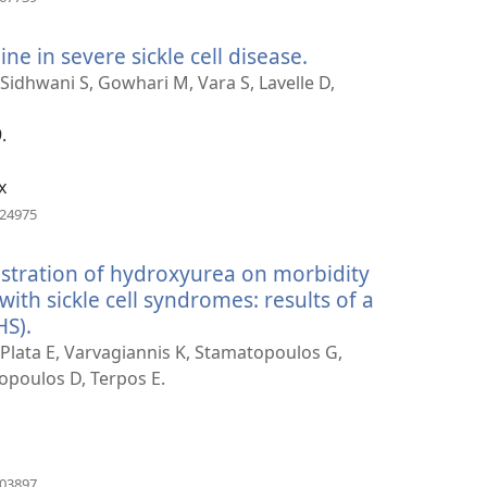
se
novi
ine in severe sickle cell disease.
(otvara
prozor)
se
 Sidhwani S, Gowhari M, Vara S, Lavelle D,
novi
prozor)
.
x
(otvara
324975
se
novi
istration of hydroxyurea on morbidity
prozor)
with sickle cell syndromes: results of a
HS).
(otvara
se
, Plata E, Varvagiannis K, Stamatopoulos G,
novi
opoulos D, Terpos E.
prozor)
(otvara
903897