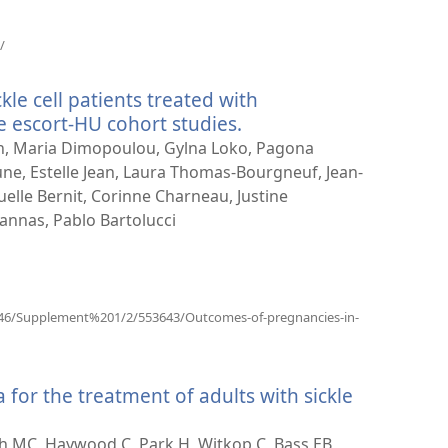
(otvara
/
se
novi
le cell patients treated with
prozor)
e escort-HU cohort studies.
(otvara
se
n, Maria Dimopoulou, Gylna Loko, Pagona
novi
eune, Estelle Jean, Laura Thomas-Bourgneuf, Jean-
prozor)
lle Bernit, Corinne Charneau, Justine
annas, Pablo Bartolucci
e/146/Supplement%201/2/553643/Outcomes-of-pregnancies-in-
for the treatment of adults with sickle
ach MC, Haywood C, Park H, Witkop C, Bass EB,