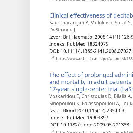
Clinical effectiveness of decitab
Saunthararajah Y, Molokie R, Saraf S,
DeSimone J.
Izvor
‎: Br J Haematol 2008;141(1):126-9
Indeks
‎: PubMed 18324975
DOI
‎: 10.1111/j.1365-2141.2008.07027.
https://www.ncbi.nlm.nih.gov/pubmed/18
The effect of prolonged admin
and mortality in adult patients 
17-year, single-center trial (LaS
Voskaridou E, Christoulas D, Bilalis A
Sinopoulou K, Balassopoulou A, Louk
Izvor
‎: Blood 2010;115(12):2354-63.
Indeks
‎: PubMed 19903897
DOI
‎: 10.1182/blood-2009-05-221333
https://www.ncbi.nlm.nih.gov/pubmed/19