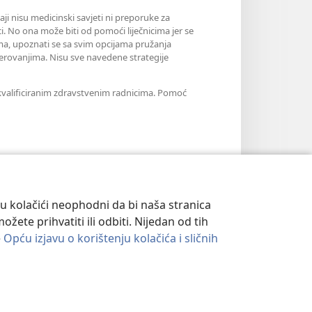
aji nisu medicinski savjeti ni preporuke za
i. No ona može biti od pomoći liječnicima jer se
jama, upoznati se sa svim opcijama pružanja
erovanjima. Nisu sve navedene strategije
m kvalificiranim zdravstvenim radnicima. Pomoć
su kolačići neophodni da bi naša stranica
ete prihvatiti ili odbiti. Nijedan od tih
e
Opću izjavu o korištenju kolačića i sličnih
ATNOSTI
|
POSTAVKE PRIVATNOSTI