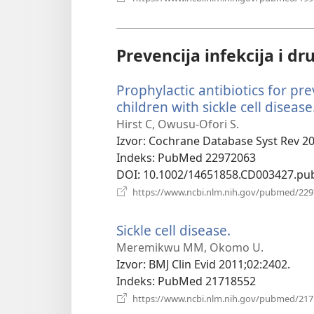
Prevencija infekcija i d
Prophylactic antibiotics for p
children with sickle cell disease
Hirst C, Owusu-Ofori S.
Izvor
‎: Cochrane Database Syst Rev 2
Indeks
‎: PubMed 22972063
DOI
‎: 10.1002/14651858.CD003427.pu
https://www.ncbi.nlm.nih.gov/pubmed/22
Sickle cell disease.
(otvara
se
Meremikwu MM, Okomo U.
novi
Izvor
‎: BMJ Clin Evid 2011;02:2402.
prozor)
Indeks
‎: PubMed 21718552
https://www.ncbi.nlm.nih.gov/pubmed/21