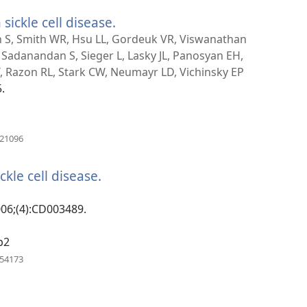
novi
 sickle cell disease.
(otvara
prozor)
se
ron S, Smith WR, Hsu LL, Gordeuk VR, Viswanathan
novi
 Sadanandan S, Sieger L, Lasky JL, Panosyan EH,
prozor)
T, Razon RL, Stark CW, Neumayr LD, Vichinsky EP
.
(otvara
021096
se
novi
kle cell disease.
(otvara
prozor)
se
novi
006;(4):CD003489.
prozor)
b2
(otvara
054173
se
novi
prozor)