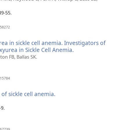
39-55.
(otvara
458272
se
novi
ea in sickle cell anemia. Investigators of
prozor)
yurea in Sickle Cell Anemia.
(otvara
se
on FB, Ballas SK.
novi
prozor)
(otvara
815784
se
novi
f sickle cell anemia.
(otvara
prozor)
se
novi
-9.
prozor)
(otvara
367739