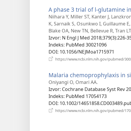
A phase 3 trial of l-glutamine in
Niihara Y, Miller ST, Kanter J, Lanzk
K, Sarnaik S, Osunkwo I, Guillaume E,
Blake OA, New TN, Bellevue R, Tran L
Izvor
‎: N Engl J Med 2018;379(3):226-35
Indeks
‎: PubMed 30021096
DOI
‎: 10.1056/NEJMoa1715971
https://www.ncbi.nlm.nih.gov/pubmed/30
Malaria chemoprophylaxis in sic
Oniyangi O, Omari AA.
Izvor
‎: Cochrane Database Syst Rev 2
Indeks
‎: PubMed 17054173
DOI
‎: 10.1002/14651858.CD003489.pu
https://www.ncbi.nlm.nih.gov/pubmed/17