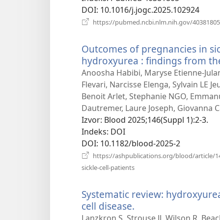
DOI
‎: 10.1016/j.jogc.2025.102924
https://pubmed.ncbi.nlm.nih.gov/40381805
Outcomes of pregnancies in sick
hydroxyurea : findings from th
Anoosha Habibi, Maryse Etienne-Jula
Flevari, Narcisse Elenga, Sylvain LE J
Benoit Arlet, Stephanie NGO, Emmanue
Dautremer, Laure Joseph, Giovanna C
Izvor
‎: Blood 2025;146(Suppl 1):2-3.
Indeks
‎: DOI
DOI
‎: 10.1182/blood-2025-2
https://ashpublications.org/blood/articl
(otvara
sickle-cell-patients
se
novi
Systematic review: hydroxyurea 
prozor)
cell disease.
(otvara
se
Lanzkron S, Strouse JJ, Wilson R, Be