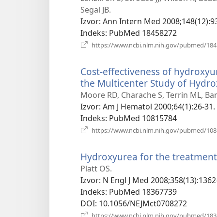
novi
Segal JB.
prozor)
Izvor
‎: Ann Intern Med 2008;148(12):9
Indeks
‎: PubMed 18458272
https://www.ncbi.nlm.nih.gov/pubmed/18
Cost-effectiveness of hydroxyur
the Multicenter Study of Hydrox
Moore RD, Charache S, Terrin ML, Bart
Izvor
‎: Am J Hematol 2000;64(1):26-31.
Indeks
‎: PubMed 10815784
https://www.ncbi.nlm.nih.gov/pubmed/10
Hydroxyurea for the treatment o
Platt OS.
Izvor
‎: N Engl J Med 2008;358(13):1362
Indeks
‎: PubMed 18367739
DOI
‎: 10.1056/NEJMct0708272
https://www.ncbi.nlm.nih.gov/pubmed/18