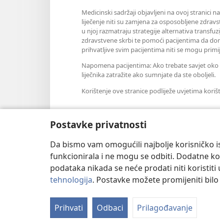
Medicinski sadržaji objavljeni na ovoj stranici n
liječenje niti su zamjena za osposobljene zdravs
u njoj razmatraju strategije alternativa transfuz
zdravstvene skrbi te pomoći pacijentima da don
prihvatljive svim pacijentima niti se mogu primij
Napomena pacijentima: Ako trebate savjet oko sv
liječnika zatražite ako sumnjate da ste oboljeli.
Korištenje ove stranice podliježe uvjetima koriš
Postavke privatnosti
Postavke prikaza
Da bismo vam omogućili najbolje korisničko is
funkcionirala i ne mogu se odbiti. Dodatne kol
podataka nikada se neće prodati niti koristiti
tehnologija
. Postavke možete promijeniti bil
Copyright
© 2026 Watch Tower Bible
Prihvati
Odbaci
Prilagođavanje