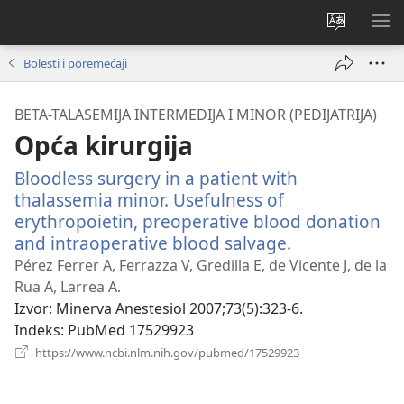
Promijeni
PO
jezik
IZ
Bolesti i poremećaji
BETA-TALASEMIJA INTERMEDIJA I MINOR (PEDIJATRIJA)
Opća kirurgija
Bloodless surgery in a patient with
thalassemia minor. Usefulness of
erythropoietin, preoperative blood donation
and intraoperative blood salvage.
(otvara
se
Pérez Ferrer A, Ferrazza V, Gredilla E, de Vicente J, de la
novi
Rua A, Larrea A.
prozor)
Izvor
‎: Minerva Anestesiol 2007;73(5):323-6.
Indeks
‎: PubMed 17529923
(otvara
https://www.ncbi.nlm.nih.gov/pubmed/17529923
se
novi
prozor)