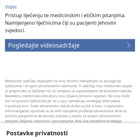
Videi
Pristup liječenju te medicinskim i etičkim pitanjima.
Namijenjeno liječnicima čiji su pacijenti Jehovini
svjedoci.
Pogledajte videosadržaje
Medicinski sadržaji objavljeni na ovoj stranici namijenjeni su ponajprije
liječnicima i drugim zdravstvenim radnicima. Ti sadržaji nisu medicinski savjeti
ni preporuke za liječenje niti su zamjena za osposobljene zdravstvene radnike.
Navedenu medicinsku literaturu nisu objavili Jehovini svjedoci. No ona može
biti od pomoći liječnicima jer se u njoj razmatraju strategije alternativa
transfuziji krvi. Svaki zdravstveni radnik dužan je biti u toku s najnovijim
informacijama, upoznati se sa svim opcijama pružanja zdravstvene skrbi te
pomoći pacijentima da donesu odluke u skladu sa svojim zdravstvenim
stanjem, željama, nazorima i vjerovanjima. Nisu sve navedene strategije
prihvatljive svim pacijentima niti se mogu primijeniti na sve njih.
Postavke privatnosti
Napomena pacijentima: Ako trebate savjet oko svog zdravstvenog stanja i
liječenja, uvijek se obratite liječnicima ili drugim kvalificiranim zdravstvenim