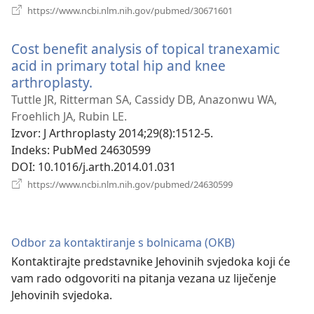
(otvara
https://www.ncbi.nlm.nih.gov/pubmed/30671601
se
novi
Cost benefit analysis of topical tranexamic
prozor)
acid in primary total hip and knee
arthroplasty.
(otvara
se
Tuttle JR, Ritterman SA, Cassidy DB, Anazonwu WA,
novi
Froehlich JA, Rubin LE.
prozor)
Izvor
‎: J Arthroplasty 2014;29(8):1512-5.
Indeks
‎: PubMed 24630599
DOI
‎: 10.1016/j.arth.2014.01.031
(otvara
https://www.ncbi.nlm.nih.gov/pubmed/24630599
se
novi
prozor)
Odbor za kontaktiranje s bolnicama (OKB)
Kontaktirajte predstavnike Jehovinih svjedoka koji će
vam rado odgovoriti na pitanja vezana uz liječenje
Jehovinih svjedoka.