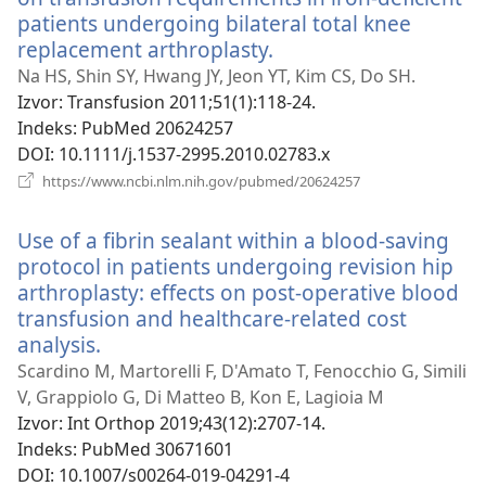
patients undergoing bilateral total knee
replacement arthroplasty.
(otvara
se
Na HS, Shin SY, Hwang JY, Jeon YT, Kim CS, Do SH.
novi
Izvor
‎: Transfusion 2011;51(1):118-24.
prozor)
Indeks
‎: PubMed 20624257
DOI
‎: 10.1111/j.1537-2995.2010.02783.x
(otvara
https://www.ncbi.nlm.nih.gov/pubmed/20624257
se
novi
Use of a fibrin sealant within a blood-saving
prozor)
protocol in patients undergoing revision hip
arthroplasty: effects on post-operative blood
transfusion and healthcare-related cost
analysis.
(otvara
se
Scardino M, Martorelli F, D'Amato T, Fenocchio G, Simili
novi
V, Grappiolo G, Di Matteo B, Kon E, Lagioia M
prozor)
Izvor
‎: Int Orthop 2019;43(12):2707-14.
Indeks
‎: PubMed 30671601
DOI
‎: 10.1007/s00264-019-04291-4