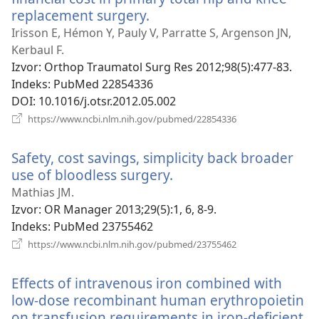
replacement surgery.
(otvara
se
Irisson E, Hémon Y, Pauly V, Parratte S, Argenson JN,
novi
Kerbaul F.
prozor)
Izvor
‎: Orthop Traumatol Surg Res 2012;98(5):477-83.
Indeks
‎: PubMed 22854336
DOI
‎: 10.1016/j.otsr.2012.05.002
(otvara
https://www.ncbi.nlm.nih.gov/pubmed/22854336
se
novi
Safety, cost savings, simplicity back broader
prozor)
use of bloodless surgery.
(otvara
se
Mathias JM.
novi
Izvor
‎: OR Manager 2013;29(5):1, 6, 8-9.
prozor)
Indeks
‎: PubMed 23755462
(otvara
https://www.ncbi.nlm.nih.gov/pubmed/23755462
se
novi
Effects of intravenous iron combined with
prozor)
low-dose recombinant human erythropoietin
on transfusion requirements in iron-deficient