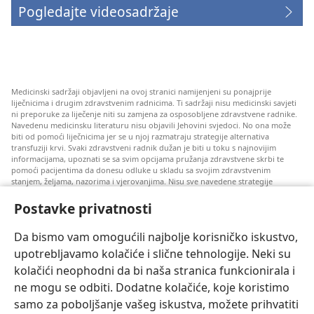
Pogledajte videosadržaje
Medicinski sadržaji objavljeni na ovoj stranici namijenjeni su ponajprije
liječnicima i drugim zdravstvenim radnicima. Ti sadržaji nisu medicinski savjeti
ni preporuke za liječenje niti su zamjena za osposobljene zdravstvene radnike.
Navedenu medicinsku literaturu nisu objavili Jehovini svjedoci. No ona može
biti od pomoći liječnicima jer se u njoj razmatraju strategije alternativa
transfuziji krvi. Svaki zdravstveni radnik dužan je biti u toku s najnovijim
informacijama, upoznati se sa svim opcijama pružanja zdravstvene skrbi te
pomoći pacijentima da donesu odluke u skladu sa svojim zdravstvenim
stanjem, željama, nazorima i vjerovanjima. Nisu sve navedene strategije
prihvatljive svim pacijentima niti se mogu primijeniti na sve njih.
Postavke privatnosti
Napomena pacijentima: Ako trebate savjet oko svog zdravstvenog stanja i
liječenja, uvijek se obratite liječnicima ili drugim kvalificiranim zdravstvenim
radnicima. Pomoć liječnika zatražite ako sumnjate da ste oboljeli.
Da bismo vam omogućili najbolje korisničko iskustvo,
upotrebljavamo kolačiće i slične tehnologije. Neki su
Korištenje ove stranice podliježe uvjetima korištenja.
kolačići neophodni da bi naša stranica funkcionirala i
ne mogu se odbiti. Dodatne kolačiće, koje koristimo
samo za poboljšanje vašeg iskustva, možete prihvatiti