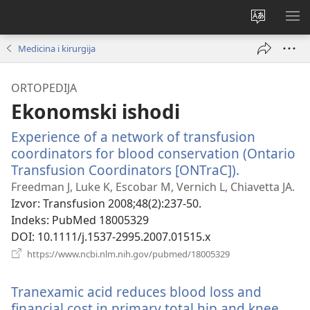
Promijeni
PO
jezik
IZ
Medicina i kirurgija
ORTOPEDIJA
Ekonomski ishodi
Experience of a network of transfusion
coordinators for blood conservation (Ontario
Transfusion Coordinators [ONTraC]).
(otvara
se
Freedman J, Luke K, Escobar M, Vernich L, Chiavetta JA.
novi
Izvor
‎: Transfusion 2008;48(2):237-50.
prozor)
Indeks
‎: PubMed 18005329
DOI
‎: 10.1111/j.1537-2995.2007.01515.x
(otvara
https://www.ncbi.nlm.nih.gov/pubmed/18005329
se
novi
Tranexamic acid reduces blood loss and
prozor)
financial cost in primary total hip and knee