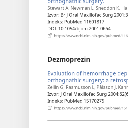
orthognathic surgery.
(otvara
se
Stewart A, Newman L, Sneddon K, Har
novi
Izvor
‎: Br J Oral Maxillofac Surg 2001;
prozor)
Indeks
‎: PubMed 11601817
DOI
‎: 10.1054/bjom.2001.0664
https://www.ncbi.nlm.nih.gov/pubmed/11
Dezmoprezin
Evaluation of hemorrhage depr
orthognathic surgery: a retrosp
Zellin G, Rasmusson L, Pålsson J, Kah
Izvor
‎: J Oral Maxillofac Surg 2004;62(
Indeks
‎: PubMed 15170275
https://www.ncbi.nlm.nih.gov/pubmed/15