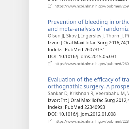
https://www.ncbi.nlm.nih.gov/pubmed/26
Prevention of bleeding in orth
and meta-analysis of randomize
Olsen JJ, Skov J, Ingerslev J, Thorn JJ, 
Izvor
‎: J Oral Maxillofac Surg 2016;74(
Indeks
‎: PubMed 26073131
DOI
‎: 10.1016/j.joms.2015.05.031
https://www.ncbi.nlm.nih.gov/pubmed/26
Evaluation of the efficacy of t
orthognathic surgery. A prospec
Sankar D, Krishnan R, Veerabahu M, 
Izvor
‎: Int J Oral Maxillofac Surg 2012;
Indeks
‎: PubMed 22340993
DOI
‎: 10.1016/j.ijom.2012.01.008
https://www.ncbi.nlm.nih.gov/pubmed/22