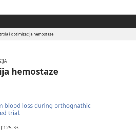
rola i optimizacija hemostaze
IJA
cija hemostaze
on blood loss during orthognathic
d trial.
(otvara
se
novi
1):125-33.
prozor)