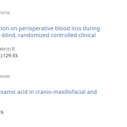
(otvara
070758
se
novi
ation on perioperative blood loss during
prozor)
-blind, randomized controlled clinical
abrizi R
1):129-33.
(otvara
443384
se
novi
examic acid in cranio-maxillofacial and
prozor)
-9.