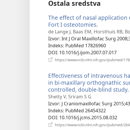
Ostala sredstva
The effect of nasal application
Fort I osteotomies.
(otvara
se
de Lange J, Baas EM, Horsthuis RB, Bo
novi
Izvor
‎: Int J Oral Maxillofac Surg 2008;
prozor)
Indeks
‎: PubMed 17826960
DOI
‎: 10.1016/j.ijom.2007.07.017
https://www.ncbi.nlm.nih.gov/pubmed/17
Effectiveness of intravenous
in bi-maxillary orthognathic s
controlled, double-blind study.
Shetty V, Sriram S G
Izvor
‎: J Craniomaxillofac Surg 2015;4
Indeks
‎: PubMed 26454322
DOI
‎: 10.1016/j.jcms.2015.08.032
https://www.ncbi.nlm.nih.gov/pubmed/26