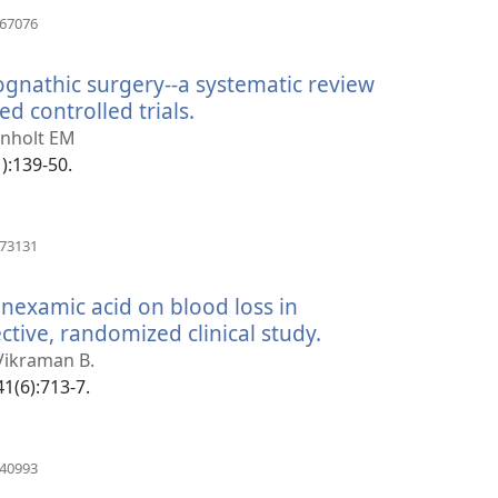
(otvara
967076
se
novi
ognathic surgery--a systematic review
prozor)
d controlled trials.
(otvara
se
Pinholt EM
novi
1):139-50.
prozor)
(otvara
073131
se
novi
ranexamic acid on blood loss in
prozor)
tive, randomized clinical study.
(otvara
se
Vikraman B.
novi
41(6):713-7.
prozor)
(otvara
340993
se