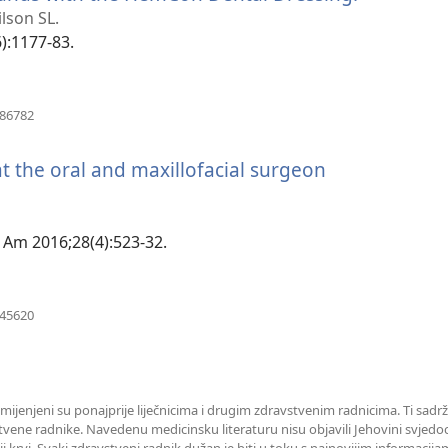
se
lson SL.
novi
6):1177-83.
prozor)
(otvara
486782
se
novi
t the oral and maxillofacial surgeon
prozor)
h Am 2016;28(4):523-32.
(otvara
745620
se
novi
prozor)
amijenjeni su ponajprije liječnicima i drugim zdravstvenim radnicima. Ti sadrž
tvene radnike. Navedenu medicinsku literaturu nisu objavili Jehovini svjedoc