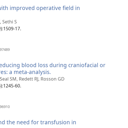
novi
ith improved operative field in
prozor)
 Sethi S
9):1509-17.
(otvara
497489
se
novi
 reducing blood loss during craniofacial or
prozor)
es: a meta-analysis.
(otvara
se
, Seal SM, Redett RJ, Rosson GD
novi
6):1245-60.
prozor)
(otvara
796910
se
novi
nd the need for transfusion in
prozor)