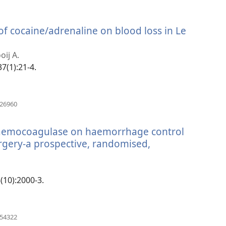
 of cocaine/adrenaline on blood loss in Le
oij A.
37(1):21-4.
(otvara
826960
se
novi
 haemocoagulase on haemorrhage control
prozor)
urgery-a prospective, randomised,
(otvara
se
novi
3(10):2000-3.
prozor)
(otvara
454322
se