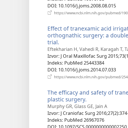
DOI
‎: 10.1016/j.joms.2008.08.015
https://www.ncbi.nlm.nih.gov/pubmed/19
Effect of tranexamic acid irrig
orthognathic surgery: a double
trial.
(otvara
se
Eftekharian H, Vahedi R, Karagah T, T
novi
Izvor
‎: J Oral Maxillofac Surg 2015;73(
prozor)
Indeks
‎: PubMed 25443384
DOI
‎: 10.1016/j.joms.2014.07.033
https://www.ncbi.nlm.nih.gov/pubmed/25
The efficacy and safety of tran
plastic surgery.
(otvara
se
Murphy GR, Glass GE, Jain A
novi
Izvor
‎: J Craniofac Surg 2016;27(2):374
prozor)
Indeks
‎: PubMed 26967076
DOI
‎: 10.1097/SCS.0000000000002250