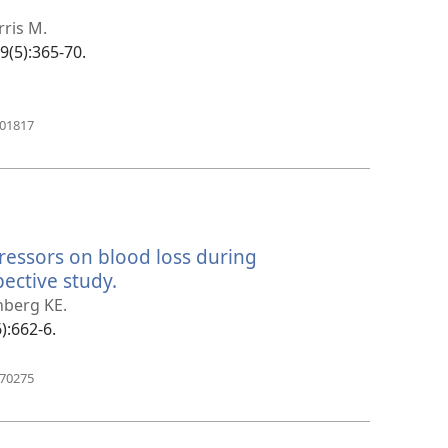
ris M.
39(5):365-70.
(otvara
601817
se
novi
prozor)
essors on blood loss during
ective study.
(otvara
se
nberg KE.
novi
6):662-6.
prozor)
(otvara
170275
se
novi
prozor)