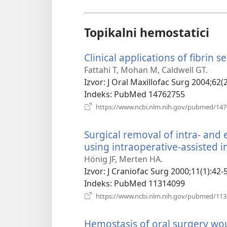
Topikalni hemostatici
Clinical applications of fibrin s
Fattahi T, Mohan M, Caldwell GT.
Izvor
‎: J Oral Maxillofac Surg 2004;62(
Indeks
‎: PubMed 14762755
https://www.ncbi.nlm.nih.gov/pubmed/14
Surgical removal of intra- an
using intraoperative-assisted in
Hönig JF, Merten HA.
Izvor
‎: J Craniofac Surg 2000;11(1):42-5
Indeks
‎: PubMed 11314099
https://www.ncbi.nlm.nih.gov/pubmed/11
Hemostasis of oral surgery wo