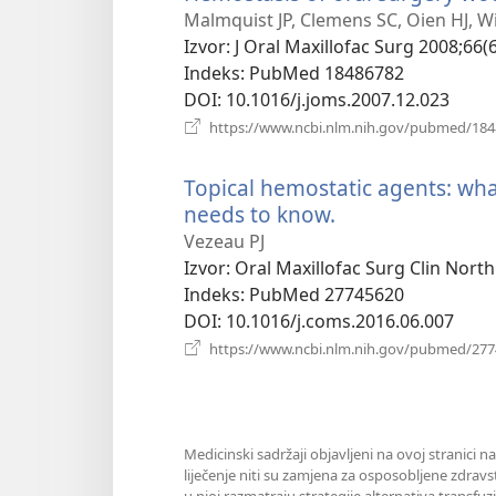
Malmquist JP, Clemens SC, Oien HJ, Wi
Izvor
‎: J Oral Maxillofac Surg 2008;66(
Indeks
‎: PubMed 18486782
DOI
‎: 10.1016/j.joms.2007.12.023
https://www.ncbi.nlm.nih.gov/pubmed/18
Topical hemostatic agents: wha
needs to know.
(otvara
se
Vezeau PJ
novi
Izvor
‎: Oral Maxillofac Surg Clin Nort
prozor)
Indeks
‎: PubMed 27745620
DOI
‎: 10.1016/j.coms.2016.06.007
https://www.ncbi.nlm.nih.gov/pubmed/27
Medicinski sadržaji objavljeni na ovoj stranici n
liječenje niti su zamjena za osposobljene zdravs