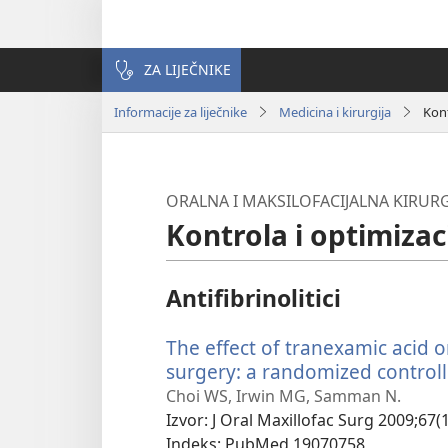
ZA LIJEČNIKE
Informacije za liječnike
Medicina i kirurgija
Kont
ORALNA I MAKSILOFACIJALNA KIRURG
Kontrola i optimiza
Antifibrinolitici
The effect of tranexamic acid 
surgery: a randomized controlle
Choi WS, Irwin MG, Samman N.
Izvor
‎: J Oral Maxillofac Surg 2009;67(
Indeks
‎: PubMed 19070758