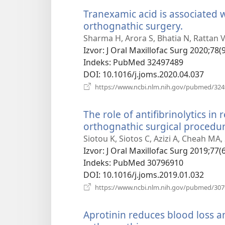
Tranexamic acid is associated w
orthognathic surgery.
(otvara
se
Sharma H, Arora S, Bhatia N, Rattan V,
novi
Izvor
‎: J Oral Maxillofac Surg 2020;78(
prozor)
Indeks
‎: PubMed 32497489
DOI
‎: 10.1016/j.joms.2020.04.037
https://www.ncbi.nlm.nih.gov/pubmed/32
The role of antifibrinolytics in
orthognathic surgical procedur
Siotou K, Siotos C, Azizi A, Cheah MA
Izvor
‎: J Oral Maxillofac Surg 2019;77(
Indeks
‎: PubMed 30796910
DOI
‎: 10.1016/j.joms.2019.01.032
https://www.ncbi.nlm.nih.gov/pubmed/30
Aprotinin reduces blood loss a