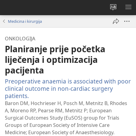
Promijeni
PO
jezik
IZ
Medicina i kirurgija
ONKOLOGIJA
Planiranje prije početka
liječenja i optimizacija
pacijenta
Preoperative anaemia is associated with poor
clinical outcome in non-cardiac surgery
patients.
(otvara
se
Baron DM, Hochrieser H, Posch M, Metnitz B, Rhodes
novi
A, Moreno RP, Pearse RM, Metnitz P; European
prozor)
Surgical Outcomes Study (EuSOS) group for Trials
Groups of European Society of Intensive Care
Medicine; European Society of Anaesthesiology.