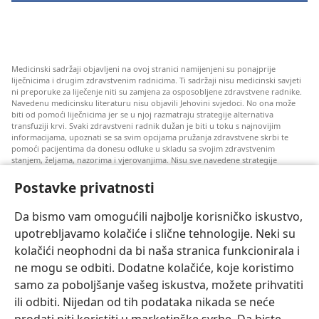
Medicinski sadržaji objavljeni na ovoj stranici namijenjeni su ponajprije
liječnicima i drugim zdravstvenim radnicima. Ti sadržaji nisu medicinski savjeti
ni preporuke za liječenje niti su zamjena za osposobljene zdravstvene radnike.
Navedenu medicinsku literaturu nisu objavili Jehovini svjedoci. No ona može
biti od pomoći liječnicima jer se u njoj razmatraju strategije alternativa
transfuziji krvi. Svaki zdravstveni radnik dužan je biti u toku s najnovijim
informacijama, upoznati se sa svim opcijama pružanja zdravstvene skrbi te
pomoći pacijentima da donesu odluke u skladu sa svojim zdravstvenim
stanjem, željama, nazorima i vjerovanjima. Nisu sve navedene strategije
prihvatljive svim pacijentima niti se mogu primijeniti na sve njih.
Postavke privatnosti
Napomena pacijentima: Ako trebate savjet oko svog zdravstvenog stanja i
liječenja, uvijek se obratite liječnicima ili drugim kvalificiranim zdravstvenim
radnicima. Pomoć liječnika zatražite ako sumnjate da ste oboljeli.
Da bismo vam omogućili najbolje korisničko iskustvo,
upotrebljavamo kolačiće i slične tehnologije. Neki su
Korištenje ove stranice podliježe uvjetima korištenja.
kolačići neophodni da bi naša stranica funkcionirala i
ne mogu se odbiti. Dodatne kolačiće, koje koristimo
samo za poboljšanje vašeg iskustva, možete prihvatiti
ili odbiti. Nijedan od tih podataka nikada se neće
Postavke prikaza