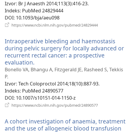
Izvor
‎: Br J Anaesth 2014;113(3):416-23.
Indeks
‎: PubMed 24829444
DOI
‎: 10.1093/bja/aeu098
(otvara
https://www.ncbi.nlm.nih.gov/pubmed/24829444
se
novi
Intraoperative bleeding and haemostasis
prozor)
during pelvic surgery for locally advanced or
recurrent rectal cancer: a prospective
evaluation.
(otvara
se
Bonello VA, Bhangu A, Fitzgerald JE, Rasheed S, Tekkis
novi
P.
prozor)
Izvor
‎: Tech Coloproctol 2014;18(10):887-93.
Indeks
‎: PubMed 24890577
DOI
‎: 10.1007/s10151-014-1150-z
(otvara
https://www.ncbi.nlm.nih.gov/pubmed/24890577
se
novi
A cohort investigation of anaemia, treatment
prozor)
and the use of allogeneic blood transfusion