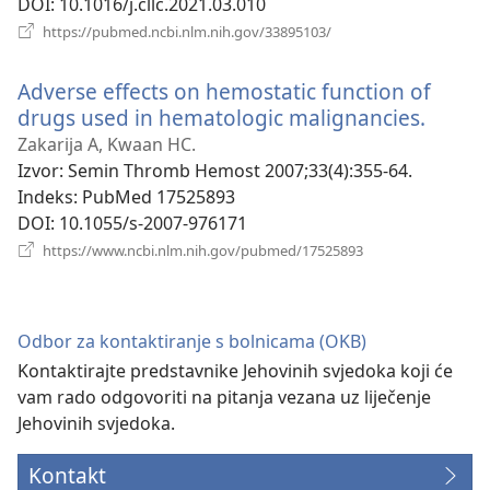
DOI
‎: 10.1016/j.cllc.2021.03.010
(otvara
https://pubmed.ncbi.nlm.nih.gov/33895103/
se
novi
Adverse effects on hemostatic function of
prozor)
drugs used in hematologic malignancies.
(otvar
se
Zakarija A, Kwaan HC.
novi
Izvor
‎: Semin Thromb Hemost 2007;33(4):355-64.
prozor
Indeks
‎: PubMed 17525893
DOI
‎: 10.1055/s-2007-976171
(otvara
https://www.ncbi.nlm.nih.gov/pubmed/17525893
se
novi
prozor)
Odbor za kontaktiranje s bolnicama (OKB)
Kontaktirajte predstavnike Jehovinih svjedoka koji će
vam rado odgovoriti na pitanja vezana uz liječenje
Jehovinih svjedoka.
Kontakt