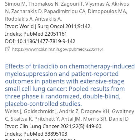
se
Simou M, Thomakos N, Zagouri F, Vlysmas A, Akrivos
novi
N, Zacharakis D, Papadimitriou CA, Dimopoulos MA,
prozor)
Rodolakis A, Antsaklis A.
Izvor
‎: World J Surg Oncol 2011;9:142.
Indeks
‎: PubMed 22051161
DOI
‎: 10.1186/1477-7819-9-142
(otvara
https://www.ncbi.nlm.nih.gov/pubmed/22051161
se
novi
Effects of trilaciclib on chemotherapy-induced
prozor)
myelosuppression and patient-reported
outcomes in patients with extensive-stage
small cell lung cancer: Pooled results from
three phase ii randomized, double-blind,
placebo-controlled studies.
(otvara
se
Weiss J, Goldschmidt J, Andric Z, Dragnev KH, Gwaltney
novi
C, Skaltsa K, Pritchett Y, Antal JM, Morris SR, Daniel D
prozor)
Izvor
‎: Clin Lung Cancer 2021;22(5):449-60.
Indeks
‎: PubMed 33895103