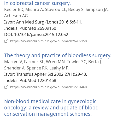
in colorectal cancer surgery.
(otvara
se
Keeler BD, Mishra A, Stavrou CL, Beeby S, Simpson JA,
novi
Acheson AG.
prozor)
Izvor
‎: Ann Med Surg (Lond) 2016;6:6-11.
Indeks
‎: PubMed 26909150
DOI
‎: 10.1016/j.amsu.2015.12.052
(otvara
https://www.ncbi.nlm.nih.gov/pubmed/26909150
se
novi
The theory and practice of bloodless surgery.
(o
prozor)
se
Martyn V, Farmer SL, Wren MN, Towler SC, Betta J,
no
Shander A, Spence RK, Leahy MF.
pr
Izvor
‎: Transfus Apher Sci 2002;27(1):29-43.
Indeks
‎: PubMed 12201468
(otvara
https://www.ncbi.nlm.nih.gov/pubmed/12201468
se
novi
Non-blood medical care in gynecologic
prozor)
oncology: a review and update of blood
conservation management schemes.
(otvara