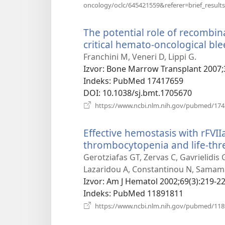
oncology/oclc/645421559&referer=brief_results
The potential role of recombin
critical hemato-oncological ble
Franchini M, Veneri D, Lippi G.
Izvor
‎: Bone Marrow Transplant 2007;
Indeks
‎: PubMed 17417659
DOI
‎: 10.1038/sj.bmt.1705670
https://www.ncbi.nlm.nih.gov/pubmed/17
Effective hemostasis with rFVII
thrombocytopenia and life-th
Gerotziafas GT, Zervas C, Gavrielidis
Lazaridou A, Constantinou N, Samama
Izvor
‎: Am J Hematol 2002;69(3):219-22
Indeks
‎: PubMed 11891811
https://www.ncbi.nlm.nih.gov/pubmed/11