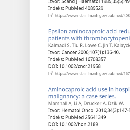
Izvor
‎: Scand J Haematol 1985;35(5):49
Indeks
‎: PubMed 4089529
https://www.ncbi.nlm.nih.gov/pubmed/40
Epsilon aminocaproic acid red
patients with thrombocytopen
Kalmadi S, Tiu R, Lowe C, Jin T, Kalayc
Izvor
‎: Cancer 2006;107(1):136-40.
Indeks
‎: PubMed 16708357
DOI
‎: 10.1002/cncr.21958
https://www.ncbi.nlm.nih.gov/pubmed/16
Aminocaproic acid use in hospi
malignancy: a case series.
(otva
se
Marshall A, Li A, Drucker A, Dzik W.
novi
Izvor
‎: Hematol Oncol 2016;34(3):147-
prozo
Indeks
‎: PubMed 25641349
DOI
‎: 10.1002/hon.2189