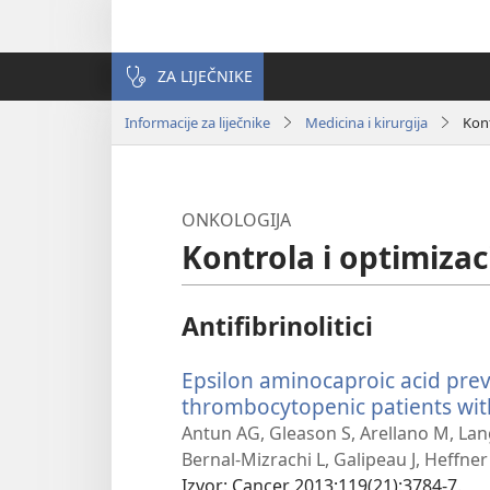
ZA LIJEČNIKE
Informacije za liječnike
Medicina i kirurgija
Kont
ONKOLOGIJA
Kontrola i optimiza
Antifibrinolitici
Epsilon aminocaproic acid prev
thrombocytopenic patients wit
Antun AG, Gleason S, Arellano M, La
Bernal-Mizrachi L, Galipeau J, Heffner 
Izvor
‎: Cancer 2013;119(21):3784-7.