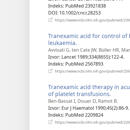
Indeks
‎: PubMed 23921838
DOI
‎: 10.1002/cncr.28253
https://www.ncbi.nlm.nih.gov/pubmed/23
Tranexamic acid for control o
leukaemia.
(otvara
se
Avvisati G, ten Cate JW, Büller HR, Man
novi
Izvor
‎: Lancet 1989;334(8655):122-4.
prozor)
Indeks
‎: PubMed 2567893
https://www.ncbi.nlm.nih.gov/pubmed/25
Tranexamic acid therapy in acu
of platelet transfusions.
(otvara
se
Ben-Bassat I, Douer D, Ramot B.
novi
Izvor
‎: Eur J Haematol 1990;45(2):86-9.
prozor
Indeks
‎: PubMed 2209824
https://www.ncbi.nlm.nih.gov/pubmed/22