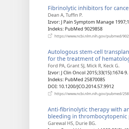
Fibrinolytic inhibitors for can
Dean A, Tuffin P.
Izvor
‎: J Pain Symptom Manage 1997;1
Indeks
‎: PubMed 9029858
https://www.ncbi.nlm.nih.gov/pubmed/90
Autologous stem-cell transpla
for the treatment of hematolog
Ford PA, Grant SJ, Mick R, Keck G.
Izvor
‎: J Clin Oncol 2015;33(15):1674-9.
Indeks
‎: PubMed 25870085
DOI
‎: 10.1200/JCO.2014.57.9912
https://www.ncbi.nlm.nih.gov/pubmed/25
Anti-fibrinolytic therapy with a
bleeding in thrombocytopenic 
Garewal HS, Durie BG.