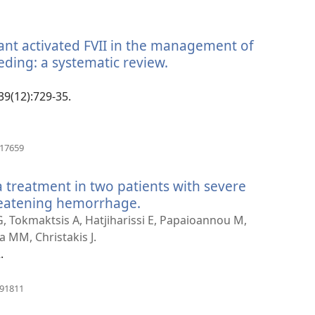
(otvara
se
novi
ant activated FVII in the management of
prozor)
eding: a systematic review.
(otvara
se
novi
39(12):729-35.
prozor)
(otvara
417659
se
novi
a treatment in two patients with severe
prozor)
reatening hemorrhage.
(otvara
se
 G, Tokmaktsis A, Hatjiharissi E, Papaioannou M,
novi
 MM, Christakis J.
prozor)
.
(otvara
891811
se
novi