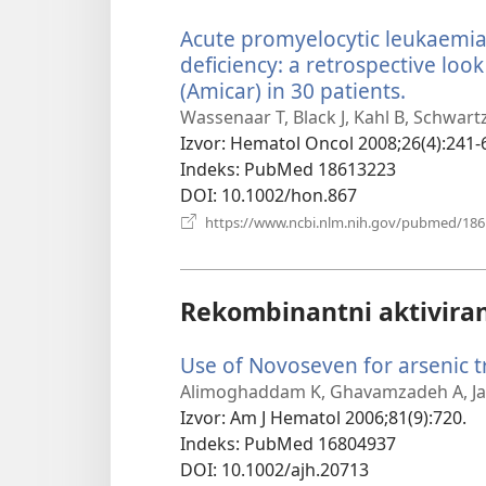
Acute promyelocytic leukaemia
deficiency: a retrospective loo
(Amicar) in 30 patients.
(otvara
se
Wassenaar T, Black J, Kahl B, Schwart
novi
Izvor
‎: Hematol Oncol 2008;26(4):241-
prozor)
Indeks
‎: PubMed 18613223
DOI
‎: 10.1002/hon.867
https://www.ncbi.nlm.nih.gov/pubmed/18
Rekombinantni aktivirani
Use of Novoseven for arsenic t
Alimoghaddam K, Ghavamzadeh A, Ja
Izvor
‎: Am J Hematol 2006;81(9):720.
Indeks
‎: PubMed 16804937
DOI
‎: 10.1002/ajh.20713