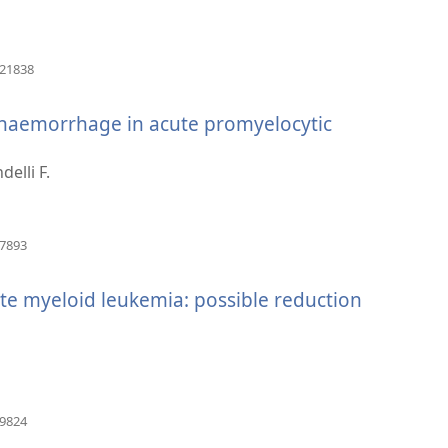
(otvara
921838
se
novi
f haemorrhage in acute promyelocytic
prozor)
delli F.
(otvara
67893
se
novi
te myeloid leukemia: possible reduction
prozor)
)
(otvara
09824
se