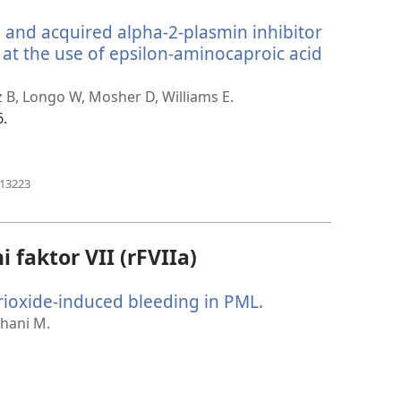
novi
 and acquired alpha-2-plasmin inhibitor
prozor)
k at the use of epsilon-aminocaproic acid
z B, Longo W, Mosher D, Williams E.
6.
(otvara
613223
se
novi
prozor)
 faktor VII (rFVIIa)
rioxide-induced bleeding in PML.
(otvara
se
hani M.
novi
prozor)