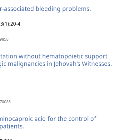
novi
cer-associated bleeding problems.
(otvara
prozor)
se
novi
3(1):20-4.
prozor)
(otvara
29858
se
novi
ntation without hematopoietic support
prozor)
ic malignancies in Jehovah's Witnesses.
(otvara
se
novi
prozor)
(otvara
870085
se
novi
minocaproic acid for the control of
prozor)
patients.
(otvara
se