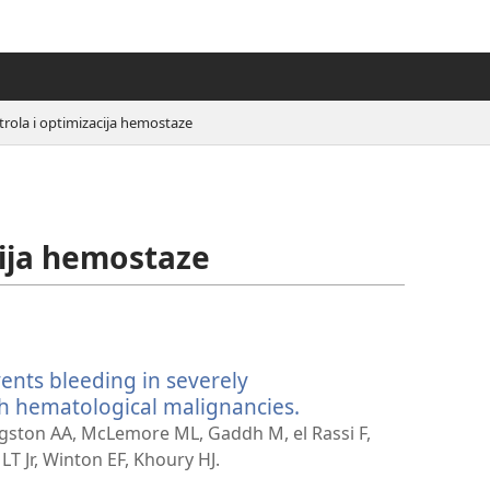
rola i optimizacija hemostaze
cija hemostaze
ents bleeding in severely
h hematological malignancies.
(otvara
se
ngston AA, McLemore ML, Gaddh M, el Rassi F,
novi
LT Jr, Winton EF, Khoury HJ.
prozor)