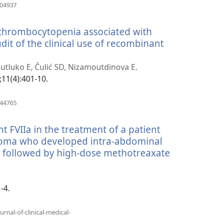
(otvara
804937
se
novi
 thrombocytopenia associated with
prozor)
it of the clinical use of recombinant
utluko E, Čulić SD, Nizamoutdinova E.
11(4):401-10.
(otvara
244765
se
novi
t FVIIa in the treatment of a patient
prozor)
homa who developed intra-abdominal
 followed by high-dose methotreaxate
-4.
rnal-of-clinical-medical-