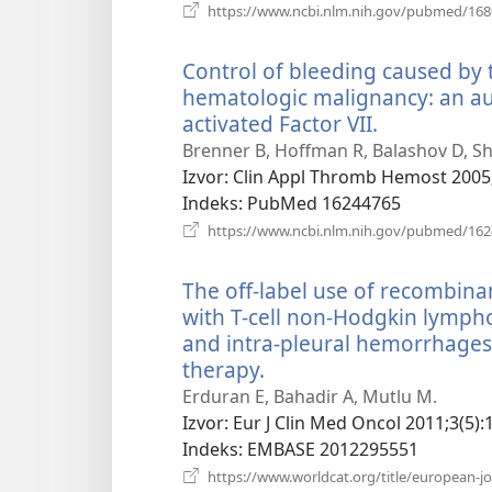
https://www.ncbi.nlm.nih.gov/pubmed/16
Control of bleeding caused by
hematologic malignancy: an aud
activated Factor VII.
(otvara
se
Brenner B, Hoffman R, Balashov D, Sh
novi
Izvor
‎: Clin Appl Thromb Hemost 2005;
prozor)
Indeks
‎: PubMed 16244765
https://www.ncbi.nlm.nih.gov/pubmed/16
The off-label use of recombinan
with T-cell non-Hodgkin lymp
and intra-pleural hemorrhages
therapy.
(otvara
se
Erduran E, Bahadir A, Mutlu M.
novi
Izvor
‎: Eur J Clin Med Oncol 2011;3(5):1
prozor)
Indeks
‎: EMBASE 2012295551
https://www.worldcat.org/title/european-jou