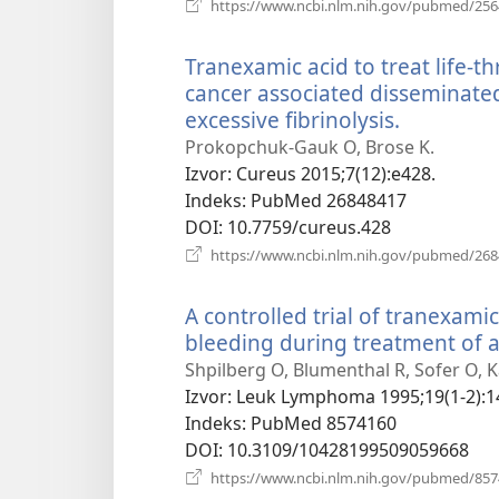
https://www.ncbi.nlm.nih.gov/pubmed/25
Tranexamic acid to treat life-
cancer associated disseminated
excessive fibrinolysis.
(otvara
se
Prokopchuk-Gauk O, Brose K.
novi
Izvor
‎: Cureus 2015;7(12):e428.
prozor)
Indeks
‎: PubMed 26848417
DOI
‎: 10.7759/cureus.428
https://www.ncbi.nlm.nih.gov/pubmed/26
A controlled trial of tranexami
bleeding during treatment of 
Shpilberg O, Blumenthal R, Sofer O, Ka
Izvor
‎: Leuk Lymphoma 1995;19(1-2):1
Indeks
‎: PubMed 8574160
DOI
‎: 10.3109/10428199509059668
https://www.ncbi.nlm.nih.gov/pubmed/85