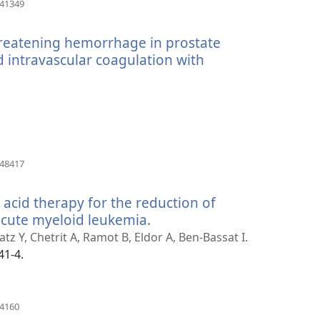
(otvara
641349
se
novi
threatening hemorrhage in prostate
prozor)
 intravascular coagulation with
(otvara
848417
se
novi
c acid therapy for the reduction of
prozor)
acute myeloid leukemia.
(otvara
se
tz Y, Chetrit A, Ramot B, Eldor A, Ben-Bassat I.
novi
41-4.
prozor)
(otvara
74160
se