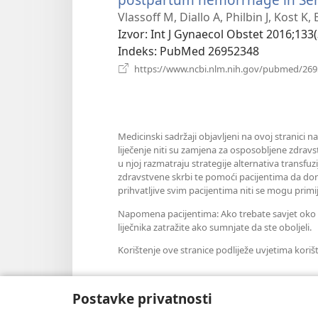
Vlassoff M, Diallo A, Philbin J, Kost K,
Izvor
‎: Int J Gynaecol Obstet 2016;133(
Indeks
‎: PubMed 26952348
https://www.ncbi.nlm.nih.gov/pubmed/26
Medicinski sadržaji objavljeni na ovoj stranici n
liječenje niti su zamjena za osposobljene zdravs
u njoj razmatraju strategije alternativa transfuz
zdravstvene skrbi te pomoći pacijentima da don
prihvatljive svim pacijentima niti se mogu primij
Napomena pacijentima: Ako trebate savjet oko sv
liječnika zatražite ako sumnjate da ste oboljeli.
Korištenje ove stranice podliježe uvjetima koriš
Postavke privatnosti