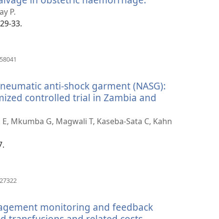
se
ay P.
novi
329-33.
prozor)
(otvara
858041
se
novi
-pneumatic anti-shock garment (NASG):
prozor)
ized controlled trial in Zambia and
ick E, Mkumba G, Magwali T, Kaseba-Sata C, Kahn
7.
(otvara
627322
se
novi
nagement monitoring and feedback
prozor)
 transfusions and related costs.
(otvara