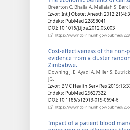
Brearton C, Bhalla A, Mallaiah S, Barcl
Izvor
‎: Int J Obstet Anesth 2012;21(4):
Indeks
‎: PubMed 22858041
DOI
‎: 10.1016/j.ijoa.2012.05.003
https://www.ncbi.nlm.nih.gov/pubmed/22
Cost-effectiveness of the non
evidence from a cluster random
Zimbabwe.
(otvara
se
Downing J, El Ayadi A, Miller S, Butr
novi
JG.
prozor)
Izvor
‎: BMC Health Serv Res 2015;15:3
Indeks
‎: PubMed 25627322
DOI
‎: 10.1186/s12913-015-0694-6
https://www.ncbi.nlm.nih.gov/pubmed/25
Impact of a patient blood ma
programme on allogeneic blood