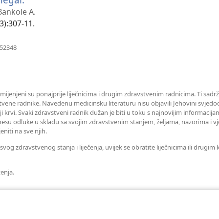
se
 Bankole A.
novi
3):307-11.
prozor)
(otvara
952348
se
novi
prozor)
amijenjeni su ponajprije liječnicima i drugim zdravstvenim radnicima. Ti sadrž
tvene radnike. Navedenu medicinsku literaturu nisu objavili Jehovini svjedoc
iji krvi. Svaki zdravstveni radnik dužan je biti u toku s najnovijim informaci
esu odluke u skladu sa svojim zdravstvenim stanjem, željama, nazorima i vj
eniti na sve njih.
og zdravstvenog stanja i liječenja, uvijek se obratite liječnicima ili drugi
tenja.