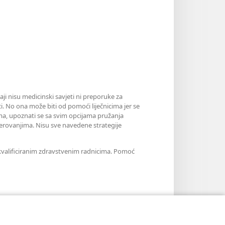
aji nisu medicinski savjeti ni preporuke za
i. No ona može biti od pomoći liječnicima jer se
jama, upoznati se sa svim opcijama pružanja
erovanjima. Nisu sve navedene strategije
m kvalificiranim zdravstvenim radnicima. Pomoć