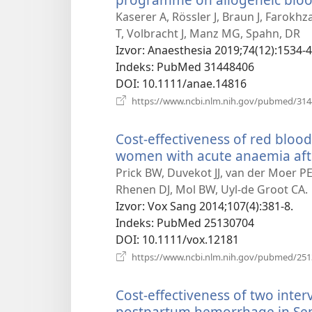
Kaserer A, Rössler J, Braun J, Farokh
T, Volbracht J, Manz MG, Spahn, DR
Izvor
‎: Anaesthesia 2019;74(12):1534-4
Indeks
‎: PubMed 31448406
DOI
‎: 10.1111/anae.14816
https://www.ncbi.nlm.nih.gov/pubmed/31
Cost-effectiveness of red blood
women with acute anaemia af
Prick BW, Duvekot JJ, van der Moer P
Rhenen DJ, Mol BW, Uyl-de Groot CA.
Izvor
‎: Vox Sang 2014;107(4):381-8.
Indeks
‎: PubMed 25130704
DOI
‎: 10.1111/vox.12181
https://www.ncbi.nlm.nih.gov/pubmed/25
Cost-effectiveness of two inter
postpartum hemorrhage in Sen