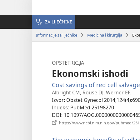
ZA LIJEČNIKE
Informacije za liječnike
Medicina i kirurgija
Eko
OPSTETRICIJA
Ekonomski ishodi
Cost savings of red cell salvag
Albright CM, Rouse DJ, Werner EF.
Izvor
‎: Obstet Gynecol 2014;124(4):690
Indeks
‎: PubMed 25198270
DOI
‎: 10.1097/AOG.000000000000046
https://www.ncbi.nlm.nih.gov/pubmed/25
The economic benefits of cell 