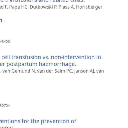
se
zad F, Pape HC, Dutkowski P, Plass A, Horisberger
novi
prozor)
1.
(otvara
448406
se
novi
 cell transfusion vs. non-intervention in
prozor)
ter postpartum haemorrhage.
(otvara
se
E, van Gemund N, van der Salm PC, Jansen AJ, van
novi
prozor)
(otvara
130704
se
novi
ventions for the prevention of
prozor)
egal.
(otvara