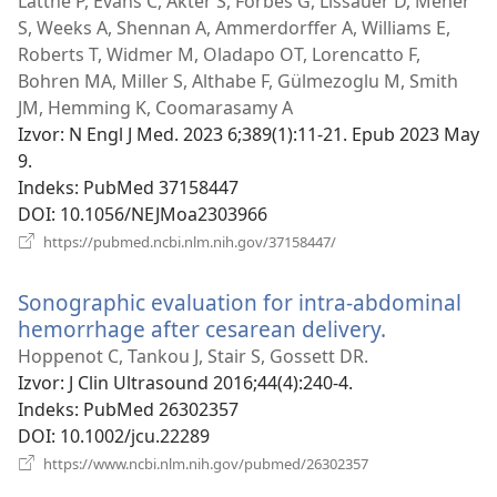
Latthe P, Evans C, Akter S, Forbes G, Lissauer D, Meher
S, Weeks A, Shennan A, Ammerdorffer A, Williams E,
Roberts T, Widmer M, Oladapo OT, Lorencatto F,
Bohren MA, Miller S, Althabe F, Gülmezoglu M, Smith
JM, Hemming K, Coomarasamy A
Izvor
‎: N Engl J Med. 2023 6;389(1):11-21. Epub 2023 May
9.
Indeks
‎: PubMed 37158447
DOI
‎: 10.1056/NEJMoa2303966
(otvara
https://pubmed.ncbi.nlm.nih.gov/37158447/
se
novi
Sonographic evaluation for intra-abdominal
prozor)
hemorrhage after cesarean delivery.
(otvara
se
Hoppenot C, Tankou J, Stair S, Gossett DR.
novi
Izvor
‎: J Clin Ultrasound 2016;44(4):240-4.
prozor)
Indeks
‎: PubMed 26302357
DOI
‎: 10.1002/jcu.22289
(otvara
https://www.ncbi.nlm.nih.gov/pubmed/26302357
se