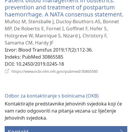
Patient blood management in obstetrics:
prevention and treatment of postpartum
haemorrhage. A NATA consensus statement.
(ot
se
Muñoz M, Stensballe J, Ducloy-Bouthors AS, Bonnet
no
MP, De Robertis E, Fornet I, Goffinet F, Hofer S,
pro
Holzgreve W, Manrique S, Nizard J, Christory F,
Samama CM, Hardy JF
Izvor
‎: Blood Transfus 2019;17(2):112-36.
Indeks
‎: PubMed 30865585
DOI
‎: 10.2450/2019.0245-18
(otvara
https://www.ncbi.nlm.nih.gov/pubmed/30865585
se
novi
prozor)
Odbor za kontaktiranje s bolnicama (OKB)
Kontaktirajte predstavnike Jehovinih svjedoka koji će
vam rado odgovoriti na pitanja vezana uz liječenje
Jehovinih svjedoka.
Kontakt