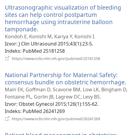
novi
Ultrasonographic visualization of bleeding
prozor)
sites can help control postpartum
hemorrhage using intrauterine balloon
tamponade.
(otvara
se
Kondoh E, Konishi M, Kariya Y, Konishi I.
novi
Izvor
‎: J Clin Ultrasound 2015;43(1):23-5.
prozor)
Indeks
‎: PubMed 25181258
(otvara
https://www.ncbi.nlm.nih.gov/pubmed/25181258
se
novi
National Partnership for Maternal Safety:
prozor)
consensus bundle on obstetric hemorrhage.
(ot
se
Main EK, Goffman D, Scavone BM, Low LK, Bingham D,
no
Fontaine PL, Gorlin JB, Lagrew DC, Levy BS.
pro
Izvor
‎: Obstet Gynecol 2015;126(1):155-62.
Indeks
‎: PubMed 26241269
(otvara
https://www.ncbi.nlm.nih.gov/pubmed/26241269
se
novi
prozor)