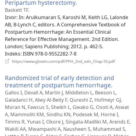
Peripartum hysterectomy.
(otvara
prozor)
se
Baskett TF.
novi
Izvor
‎: In: Arulkumaran S, Karoshi M, Keith LG, Lalonde
prozor)
AB, B-Lynch C, editors. A Comprehensive Textbook of
Postpartum Hemorrhage: An Essential Clinical
Reference for Effective Management. 2nd Edition.
London; Sapiens Publishing; 2012. p. 462-5.
Indeks
‎: ISBN 978-0-9552282-7-8
(otvara
https://www.glowm.com/pdf/PPH_2nd_edn_Chap-55.pdf
se
novi
Randomized trial of early detection and
prozor)
treatment of postpartum hemorrhage.
(otvara
se
Gallos I, Devall A, Martin J, Middleton L, Beeson L,
novi
Galadanci H, Alwy Al-Beity F, Qureshi Z, Hofmeyr GJ,
prozor)
Moran N, Fawcus S, Sheikh L, Gwako G, Osoti A, Aswat
A, Mammoliti KM, Sindhu KN, Podesek M, Horne I,
Timms R, Yunas I, Okore J, Singata-Madliki M, Arends E,
Wakili AA, Mwampashi A, Nausheen S, Muhammad S,