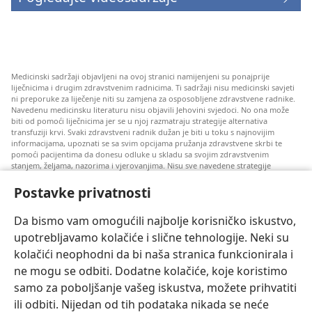
Medicinski sadržaji objavljeni na ovoj stranici namijenjeni su ponajprije
liječnicima i drugim zdravstvenim radnicima. Ti sadržaji nisu medicinski savjeti
ni preporuke za liječenje niti su zamjena za osposobljene zdravstvene radnike.
Navedenu medicinsku literaturu nisu objavili Jehovini svjedoci. No ona može
biti od pomoći liječnicima jer se u njoj razmatraju strategije alternativa
transfuziji krvi. Svaki zdravstveni radnik dužan je biti u toku s najnovijim
informacijama, upoznati se sa svim opcijama pružanja zdravstvene skrbi te
pomoći pacijentima da donesu odluke u skladu sa svojim zdravstvenim
stanjem, željama, nazorima i vjerovanjima. Nisu sve navedene strategije
prihvatljive svim pacijentima niti se mogu primijeniti na sve njih.
Postavke privatnosti
Napomena pacijentima: Ako trebate savjet oko svog zdravstvenog stanja i
liječenja, uvijek se obratite liječnicima ili drugim kvalificiranim zdravstvenim
radnicima. Pomoć liječnika zatražite ako sumnjate da ste oboljeli.
Da bismo vam omogućili najbolje korisničko iskustvo,
upotrebljavamo kolačiće i slične tehnologije. Neki su
Korištenje ove stranice podliježe uvjetima korištenja.
kolačići neophodni da bi naša stranica funkcionirala i
ne mogu se odbiti. Dodatne kolačiće, koje koristimo
samo za poboljšanje vašeg iskustva, možete prihvatiti
ili odbiti. Nijedan od tih podataka nikada se neće
Postavke prikaza