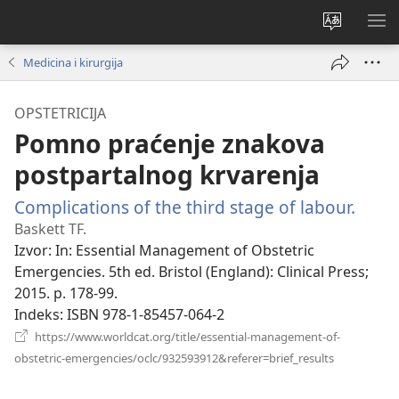
Promijeni
PO
jezik
IZ
Medicina i kirurgija
OPSTETRICIJA
Pomno praćenje znakova
postpartalnog krvarenja
Complications of the third stage of labour.
(otva
se
Baskett TF.
novi
Izvor
‎: In: Essential Management of Obstetric
prozo
Emergencies. 5th ed. Bristol (England): Clinical Press;
2015. p. 178-99.
Indeks
‎: ISBN 978-1-85457-064-2
https://www.worldcat.org/title/essential-management-of-
(otvara
obstetric-emergencies/oclc/932593912&referer=brief_results
se
novi