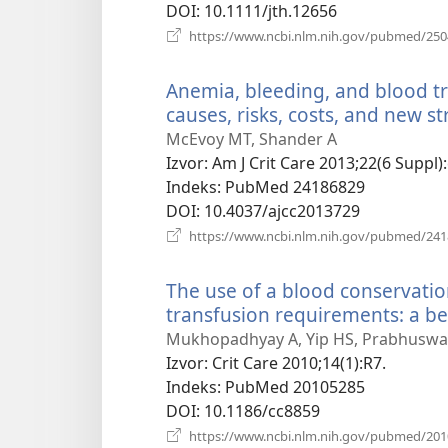
DOI
‎: 10.1111/jth.12656
https://www.ncbi.nlm.nih.gov/pubmed/25
Anemia, bleeding, and blood tra
causes, risks, costs, and new st
McEvoy MT, Shander A
Izvor
‎: Am J Crit Care 2013;22(6 Suppl)
Indeks
‎: PubMed 24186829
DOI
‎: 10.4037/ajcc2013729
https://www.ncbi.nlm.nih.gov/pubmed/24
The use of a blood conservatio
transfusion requirements: a be
Mukhopadhyay A, Yip HS, Prabhuswamy
Izvor
‎: Crit Care 2010;14(1):R7.
Indeks
‎: PubMed 20105285
DOI
‎: 10.1186/cc8859
https://www.ncbi.nlm.nih.gov/pubmed/20