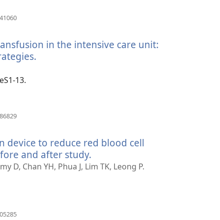
(otvara
041060
se
novi
nsfusion in the intensive care unit:
prozor)
rategies.
(otvara
se
novi
:eS1-13.
prozor)
(otvara
186829
se
novi
n device to reduce red blood cell
prozor)
fore and after study.
(otvara
se
 D, Chan YH, Phua J, Lim TK, Leong P.
novi
prozor)
(otvara
105285