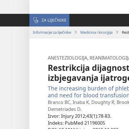
ZA LIJEČNIKE
Informacije za liječnike
Medicina i kirurgija
Rest
ANESTEZIOLOGIJA, REANIMATOLOGIJ
Restrikcija dijagnos
izbjegavanja ijatro
The increasing burden of phl
and need for blood transfusio
Branco BC, Inaba K, Doughty R, Brook
Demetriades D.
Izvor
‎: Injury 2012;43(1):78-83.
Indeks
‎: PubMed 21196005