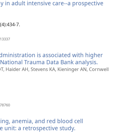
 in adult intensive care--a prospective
prozor)
vara
vi
(4):434-7.
ozor)
(otvara
913337
se
novi
dministration is associated with higher
prozor)
a National Trauma Data Bank analysis.
(otvara
se
DT, Haider AH, Stevens KA, Kieninger AN, Cornwell
novi
prozor)
(otvara
178760
se
novi
ing, anemia, and red blood cell
prozor)
e unit: a retrospective study.
(otvara