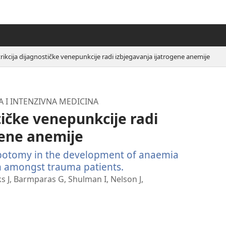
rikcija dijagnostičke venepunkcije radi izbjegavanja ijatrogene anemije
A I INTENZIVNA MEDICINA
tičke venepunkcije radi
gene anemije
ebotomy in the development of anaemia
n amongst trauma patients.
(otvara
se
s J, Barmparas G, Shulman I, Nelson J,
novi
prozor)