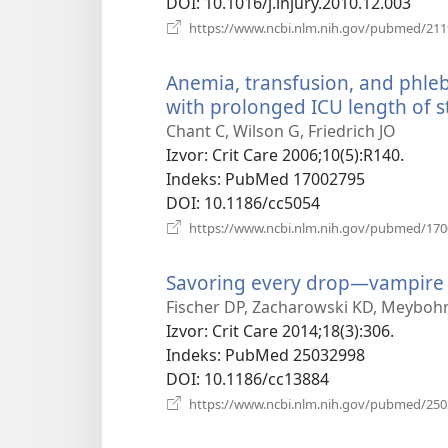
DOI
‎: 10.1016/j.injury.2010.12.003
https://www.ncbi.nlm.nih.gov/pubmed/21
Anemia, transfusion, and phlebot
with prolonged ICU length of st
Chant C, Wilson G, Friedrich JO
Izvor
‎: Crit Care 2006;10(5):R140.
Indeks
‎: PubMed 17002795
DOI
‎: 10.1186/cc5054
https://www.ncbi.nlm.nih.gov/pubmed/17
Savoring every drop—vampire
Fischer DP, Zacharowski KD, Meyboh
Izvor
‎: Crit Care 2014;18(3):306.
Indeks
‎: PubMed 25032998
DOI
‎: 10.1186/cc13884
https://www.ncbi.nlm.nih.gov/pubmed/25