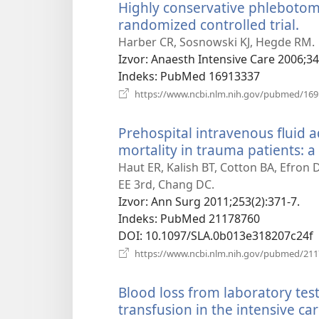
Highly conservative phlebotomy
randomized controlled trial.
(ot
se
Harber CR, Sosnowski KJ, Hegde RM.
no
Izvor
‎: Anaesth Intensive Care 2006;34
pr
Indeks
‎: PubMed 16913337
https://www.ncbi.nlm.nih.gov/pubmed/16
Prehospital intravenous fluid a
mortality in trauma patients: 
Haut ER, Kalish BT, Cotton BA, Efron 
EE 3rd, Chang DC.
Izvor
‎: Ann Surg 2011;253(2):371-7.
Indeks
‎: PubMed 21178760
DOI
‎: 10.1097/SLA.0b013e318207c24f
https://www.ncbi.nlm.nih.gov/pubmed/21
Blood loss from laboratory test
transfusion in the intensive car