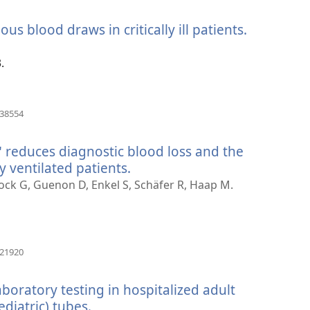
se
novi
ous blood draws in critically ill patients.
(otvara
prozor)
se
novi
.
prozor)
(otvara
138554
se
novi
 reduces diagnostic blood loss and the
prozor)
y ventilated patients.
(otvara
se
k G, Guenon D, Enkel S, Schäfer R, Haap M.
novi
prozor)
(otvara
421920
se
novi
boratory testing in hospitalized adult
prozor)
diatric) tubes.
(otvara