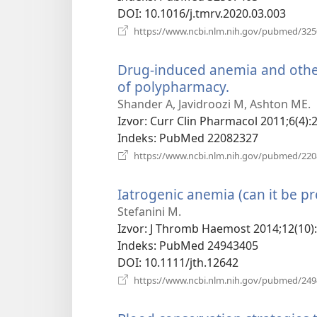
DOI
‎: 10.1016/j.tmrv.2020.03.003
https://www.ncbi.nlm.nih.gov/pubmed/32
Drug-induced anemia and other 
of polypharmacy.
(otvara
se
Shander A, Javidroozi M, Ashton ME.
novi
Izvor
‎: Curr Clin Pharmacol 2011;6(4):
prozor)
Indeks
‎: PubMed 22082327
https://www.ncbi.nlm.nih.gov/pubmed/22
Iatrogenic anemia (can it be pr
Stefanini M.
Izvor
‎: J Thromb Haemost 2014;12(10)
Indeks
‎: PubMed 24943405
DOI
‎: 10.1111/jth.12642
https://www.ncbi.nlm.nih.gov/pubmed/24