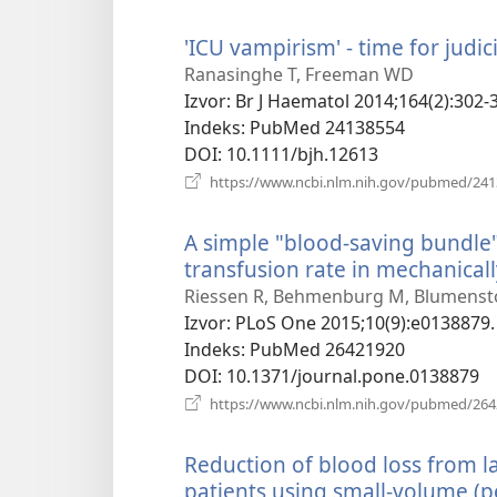
'ICU vampirism' - time for judici
Ranasinghe T, Freeman WD
Izvor
‎: Br J Haematol 2014;164(2):302-3
Indeks
‎: PubMed 24138554
DOI
‎: 10.1111/bjh.12613
https://www.ncbi.nlm.nih.gov/pubmed/24
A simple "blood-saving bundle"
transfusion rate in mechanicall
Riessen R, Behmenburg M, Blumenstoc
Izvor
‎: PLoS One 2015;10(9):e0138879.
Indeks
‎: PubMed 26421920
DOI
‎: 10.1371/journal.pone.0138879
https://www.ncbi.nlm.nih.gov/pubmed/26
Reduction of blood loss from la
patients using small-volume (pe