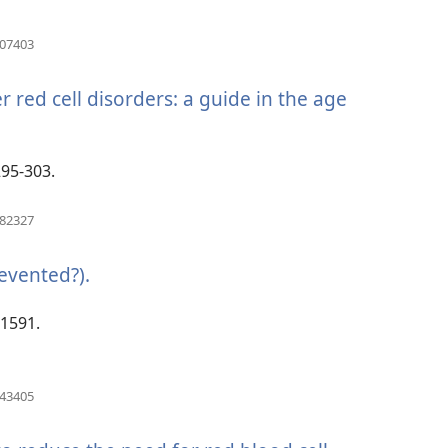
(otvara
507403
se
novi
red cell disorders: a guide in the age
prozor)
295-303.
(otvara
082327
se
novi
evented?).
(otvara
prozor)
se
novi
:1591.
prozor)
(otvara
943405
se
novi