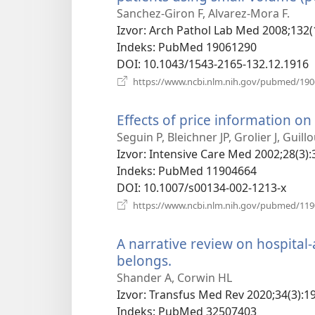
Sanchez-Giron F, Alvarez-Mora F.
Izvor
‎: Arch Pathol Lab Med 2008;132(
Indeks
‎: PubMed 19061290
DOI
‎: 10.1043/1543-2165-132.12.1916
https://www.ncbi.nlm.nih.gov/pubmed/19
Effects of price information on 
Seguin P, Bleichner JP, Grolier J, Guil
Izvor
‎: Intensive Care Med 2002;28(3):
Indeks
‎: PubMed 11904664
DOI
‎: 10.1007/s00134-002-1213-x
https://www.ncbi.nlm.nih.gov/pubmed/11
A narrative review on hospital
belongs.
(otvara
se
Shander A, Corwin HL
novi
Izvor
‎: Transfus Med Rev 2020;34(3):19
prozor)
Indeks
‎: PubMed 32507403