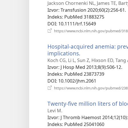
Jackson Chornenki NL, James TE, Bart
Izvor
‎: Transfusion 2020;60(2):256-61.
Indeks
‎: PubMed 31883275
DOI
‎: 10.1111/trf.15649
https://www.ncbi.nlm.nih.gov/pubmed/31
Hospital-acquired anemia: pre
implications.
(otvara
se
Koch CG, Li L, Sun Z, Hixson ED, Tang
novi
Izvor
‎: J Hosp Med 2013;8(9):506-12.
prozor)
Indeks
‎: PubMed 23873739
DOI
‎: 10.1002/jhm.2061
https://www.ncbi.nlm.nih.gov/pubmed/23
Twenty-five million liters of bl
Levi M.
Izvor
‎: J Thromb Haemost 2014;12(10)
Indeks
‎: PubMed 25041060