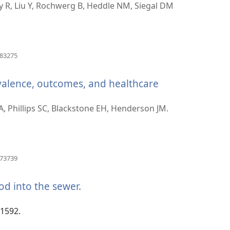
se
y R, Liu Y, Rochwerg B, Heddle NM, Siegal DM
novi
prozor)
(otvara
883275
se
novi
valence, outcomes, and healthcare
prozor)
 A, Phillips SC, Blackstone EH, Henderson JM.
(otvara
873739
se
novi
ood into the sewer.
(otvara
prozor)
se
novi
:1592.
prozor)