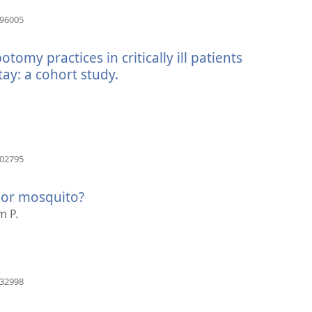
(otvara
196005
se
novi
omy practices in critically ill patients
prozor)
ay: a cohort study.
(otvara
se
novi
prozor)
(otvara
002795
se
novi
 or mosquito?
(otvara
prozor)
se
m P.
novi
prozor)
(otvara
032998
se
novi