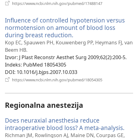
(otvara
https://www.ncbi.nlm.nih.gov/pubmed/17488147
se
novi
Influence of controlled hypotension versus
prozor)
normotension on amount of blood loss
during breast reduction.
(otvara
se
Kop EC, Spauwen PH, Kouwenberg PP, Heymans FJ, van
novi
Beem HB.
prozor)
Izvor
‎: J Plast Reconstr Aesthet Surg 2009;62(2):200-5.
Indeks
‎: PubMed 18054305
DOI
‎: 10.1016/j.bjps.2007.10.033
(otvara
https://www.ncbi.nlm.nih.gov/pubmed/18054305
se
novi
prozor)
Regionalna anestezija
Does neuraxial anesthesia reduce
intraoperative blood loss? A meta-analysis.
(otv
se
Richman JM, Rowlingson AJ, Maine DN, Courpas GE,