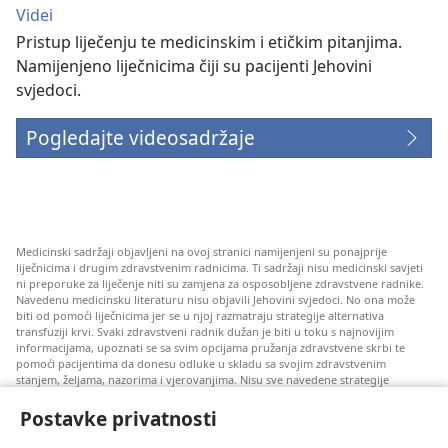
Videi
Pristup liječenju te medicinskim i etičkim pitanjima.
Namijenjeno liječnicima čiji su pacijenti Jehovini
svjedoci.
Pogledajte videosadržaje
Medicinski sadržaji objavljeni na ovoj stranici namijenjeni su ponajprije
liječnicima i drugim zdravstvenim radnicima. Ti sadržaji nisu medicinski savjeti
ni preporuke za liječenje niti su zamjena za osposobljene zdravstvene radnike.
Navedenu medicinsku literaturu nisu objavili Jehovini svjedoci. No ona može
biti od pomoći liječnicima jer se u njoj razmatraju strategije alternativa
transfuziji krvi. Svaki zdravstveni radnik dužan je biti u toku s najnovijim
informacijama, upoznati se sa svim opcijama pružanja zdravstvene skrbi te
pomoći pacijentima da donesu odluke u skladu sa svojim zdravstvenim
stanjem, željama, nazorima i vjerovanjima. Nisu sve navedene strategije
prihvatljive svim pacijentima niti se mogu primijeniti na sve njih.
Postavke privatnosti
Napomena pacijentima: Ako trebate savjet oko svog zdravstvenog stanja i
liječenja, uvijek se obratite liječnicima ili drugim kvalificiranim zdravstvenim