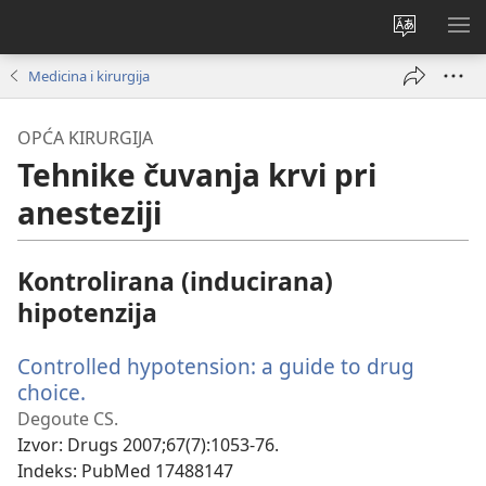
Promijeni
PO
jezik
IZ
Medicina i kirurgija
OPĆA KIRURGIJA
Tehnike čuvanja krvi pri
anesteziji
Kontrolirana (inducirana)
hipotenzija
Controlled hypotension: a guide to drug
choice.
(otvara
se
Degoute CS.
novi
Izvor
‎: Drugs 2007;67(7):1053-76.
prozor)
Indeks
‎: PubMed 17488147