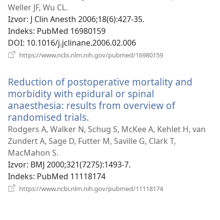
novi
Weller JF, Wu CL.
proz
Izvor
‎: J Clin Anesth 2006;18(6):427-35.
Indeks
‎: PubMed 16980159
DOI
‎: 10.1016/j.jclinane.2006.02.006
(otvara
https://www.ncbi.nlm.nih.gov/pubmed/16980159
se
novi
Reduction of postoperative mortality and
prozor)
morbidity with epidural or spinal
anaesthesia: results from overview of
randomised trials.
(otvara
se
Rodgers A, Walker N, Schug S, McKee A, Kehlet H, van
novi
Zundert A, Sage D, Futter M, Saville G, Clark T,
prozor)
MacMahon S.
Izvor
‎: BMJ 2000;321(7275):1493-7.
Indeks
‎: PubMed 11118174
(otvara
https://www.ncbi.nlm.nih.gov/pubmed/11118174
se
novi
prozor)