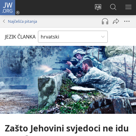
JW.ORG
Prijava
(otvara
Promijeni
JW.ORG
PO
se
jezik
|
IZ
Najčešća pitanja
novi
Pretraga
prozor)
JEZIK ČLANKA
Zašto Jehovini svjedoci ne idu