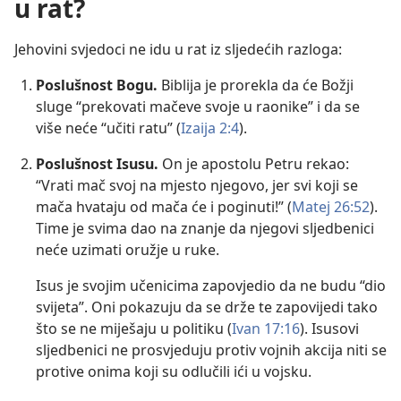
u rat?
Jehovini svjedoci ne idu u rat iz sljedećih razloga:
Poslušnost Bogu.
Biblija je prorekla da će Božji
sluge “prekovati mačeve svoje u raonike” i da se
više neće “učiti ratu” (
Izaija 2:4
).
Poslušnost Isusu.
On je apostolu Petru rekao:
“Vrati mač svoj na mjesto njegovo, jer svi koji se
mača hvataju od mača će i poginuti!” (
Matej 26:52
).
Time je svima dao na znanje da njegovi sljedbenici
neće uzimati oružje u ruke.
Isus je svojim učenicima zapovjedio da ne budu “dio
svijeta”. Oni pokazuju da se drže te zapovijedi tako
što se ne miješaju u politiku (
Ivan 17:16
). Isusovi
sljedbenici ne prosvjeduju protiv vojnih akcija niti se
protive onima koji su odlučili ići u vojsku.