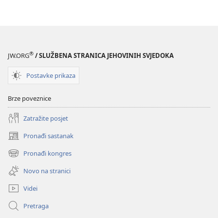
®
JW.ORG
/ SLUŽBENA STRANICA JEHOVINIH SVJEDOKA
Postavke prikaza
Brze poveznice
Zatražite posjet
Pronađi sastanak
(otvara
se
Pronađi kongres
(otvara
novi
se
prozor)
Novo na stranici
novi
prozor)
Videi
Pretraga