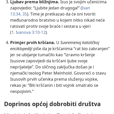
Ljubav prema bližnjima.
Isus je svojim učenicima
zapovjedio: “Ljubite jedan drugoga!” (
Ivan
13:34, 35
). Time je pretkazao da će oni tvoriti
međunarodno bratstvo u kojem nitko nikad neće
ratovati protiv svoje braće i sestara u vjeri
(
1. Ivanova 3:10-12
).
Primjer prvih kršćana.
U
Suvremenoj katoličkoj
enciklopediji
piše da je kršćanima “rat bio zabranjen”
jer se ubijanje tumačilo kao “izravno kršenje
Isusove zapovijedi da kršćani ljube svoje
neprijatelje”. Do sličnog zaključka došao je i
njemački teolog Peter Meinhold. Govoreći o stavu
Isusovih prvih učenika prema služenju vojske,
rekao je: “Biti kršćanin i biti vojnik smatralo se
nespojivim.”
Doprinos općoj dobrobiti društva