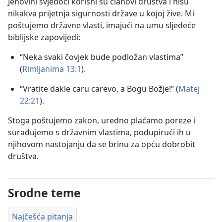
Jehovini svjedoci korisni su članovi društva i nisu
nikakva prijetnja sigurnosti države u kojoj žive. Mi
poštujemo državne vlasti, imajući na umu sljedeće
biblijske zapovijedi:
“Neka svaki čovjek bude podložan vlastima”
(
Rimljanima 13:1
).
“Vratite dakle caru carevo, a Bogu Božje!” (
Matej
22:21
).
Stoga poštujemo zakon, uredno plaćamo poreze i
surađujemo s državnim vlastima, podupirući ih u
njihovom nastojanju da se brinu za opću dobrobit
društva.
Srodne teme
Najčešća pitanja