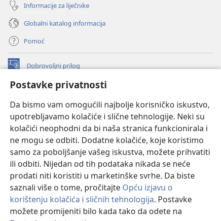
Informacije za liječnike
Globalni katalog informacija
Pomoć
Dobrovoljni prilog
(otvara
se
Postavke privatnosti
novi
INTERNETSKA BIBLIOTEKA Watchtower
(otvara
prozor)
Da bismo vam omogućili najbolje korisničko iskustvo,
se
®
JW Hub
upotrebljavamo kolačiće i slične tehnologije. Neki su
novi
(otvara
prozor)
kolačići neophodni da bi naša stranica funkcionirala i
se
®
JW Library
novi
ne mogu se odbiti. Dodatne kolačiće, koje koristimo
prozor)
samo za poboljšanje vašeg iskustva, možete prihvatiti
Watchtower Library
ili odbiti. Nijedan od tih podataka nikada se neće
prodati niti koristiti u marketinške svrhe. Da biste
saznali više o tome, pročitajte
Opću izjavu o
korištenju kolačića i sličnih tehnologija
. Postavke
možete promijeniti bilo kada tako da odete na
Copyright
© 2026 Watch Tower Bible and Tract Society of Pennsylvania.
UVJETI KORIŠTENJA
|
IZJAVA O PRIVATNOSTI
|
POSTAVKE