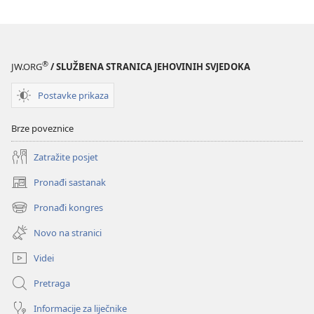
®
JW.ORG
/ SLUŽBENA STRANICA JEHOVINIH SVJEDOKA
Postavke prikaza
Brze poveznice
Zatražite posjet
Pronađi sastanak
(otvara
se
Pronađi kongres
(otvara
novi
se
prozor)
Novo na stranici
novi
prozor)
Videi
Pretraga
Informacije za liječnike