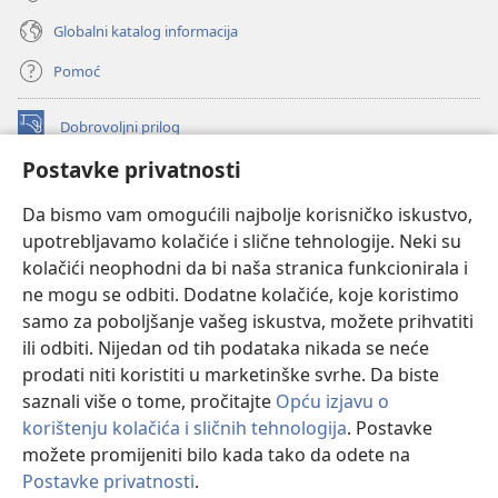
Globalni katalog informacija
Pomoć
Dobrovoljni prilog
(otvara
se
Postavke privatnosti
novi
INTERNETSKA BIBLIOTEKA Watchtower
(otvara
prozor)
Da bismo vam omogućili najbolje korisničko iskustvo,
se
®
JW Hub
upotrebljavamo kolačiće i slične tehnologije. Neki su
novi
(otvara
prozor)
kolačići neophodni da bi naša stranica funkcionirala i
se
®
JW Library
novi
ne mogu se odbiti. Dodatne kolačiće, koje koristimo
prozor)
samo za poboljšanje vašeg iskustva, možete prihvatiti
Watchtower Library
ili odbiti. Nijedan od tih podataka nikada se neće
prodati niti koristiti u marketinške svrhe. Da biste
saznali više o tome, pročitajte
Opću izjavu o
korištenju kolačića i sličnih tehnologija
. Postavke
možete promijeniti bilo kada tako da odete na
Copyright
© 2026 Watch Tower Bible and Tract Society of Pennsylvania.
UVJETI KORIŠTENJA
|
IZJAVA O PRIVATNOSTI
|
POSTAVKE
Postavke privatnosti
.
PRIVATNOSTI