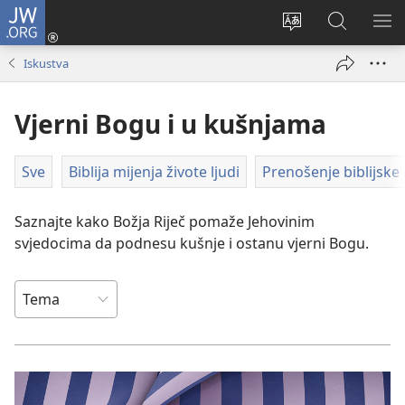
JW.ORG
Prijava
(otvara
Promijeni
JW.ORG
PO
se
jezik
|
IZ
Iskustva
novi
Pretraga
prozor)
Vjerni Bogu i u kušnjama
Sve
Biblija mijenja živote ljudi
Prenošenje biblijske 
Saznajte kako Božja Riječ pomaže Jehovinim
svjedocima da podnesu kušnje i ostanu vjerni Bogu.