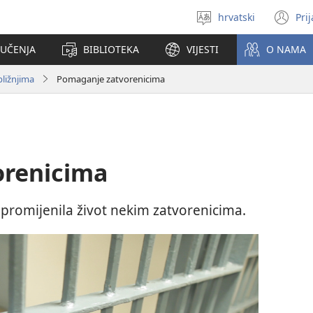
hrvatski
Pri
Izaberi
(o
jezik
se
 UČENJA
BIBLIOTEKA
VIJESTI
O NAMA
no
pr
ližnjima
Pomaganje zatvorenicima
orenicima
a promijenila život nekim zatvorenicima.