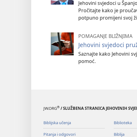
Jehovini svjedoci u Španj
Pročitajte kako je prouč
potpuno promijeni svoj ži
POMAGANJE BLIŽNJIMA
Jehovini svjedoci p
Saznajte kako Jehovini s
pomoć.
®
JW.ORG
/ SLUŽBENA STRANICA JEHOVINIH SVJ
Biblijska učenja
Biblioteka
Pitanja i odgovori
Biblija