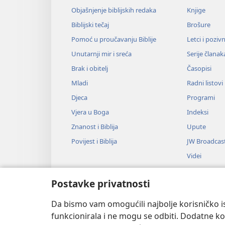
Objašnjenje biblijskih redaka
Knjige
Biblijski tečaj
Brošure
Pomoć u proučavanju Biblije
Letci i poziv
Unutarnji mir i sreća
Serije članak
Brak i obitelj
Časopisi
Mladi
Radni listovi
Djeca
Programi
Vjera u Boga
Indeksi
Znanost i Biblija
Upute
Povijest i Biblija
JW Broadcas
Videi
Glazba
Postavke privatnosti
Audiodrame
Dramsko čitan
Da bismo vam omogućili najbolje korisničko is
funkcionirala i ne mogu se odbiti. Dodatne kol