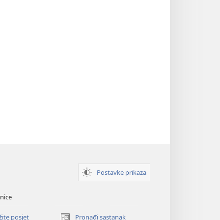
Postavke prikaza
nice
žite posjet
Pronađi sastanak