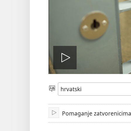
Pokreni
video
Jezik
Pomaganje zatvorenicim
Pokreni