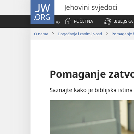
JW.ORG
Jehovini svjedoci
POČETNA
BIBLIJSKA
O nama
Događanja i zanimljivosti
Pomaganje b
Pomaganje zatv
Saznajte kako je biblijska istin