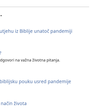
preuzimanje
videosadržaja
.
utjehu iz Biblije unatoč pandemiji
?
odgovori na važna životna pitanja.
 biblijsku pouku usred pandemije
 način života