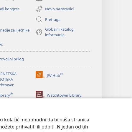
(otvara
se
đi kongres
Novo na stranici
novi
prozor)
Pretraga
Globalni katalog
macije za liječnike
informacija
oć
ovoljni prilog
ERNETSKA
®
JW Hub
(otvara
LIOTEKA
se
chtower
novi
®
prozor)
ibrary
Watchtower Library
su kolačići neophodni da bi naša stranica
ete prihvatiti ili odbiti. Nijedan od tih