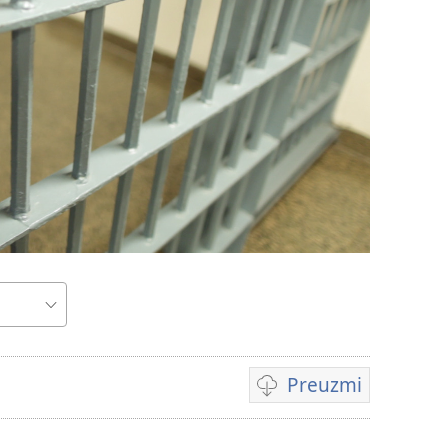
Preuzmi
a
Postavke
za