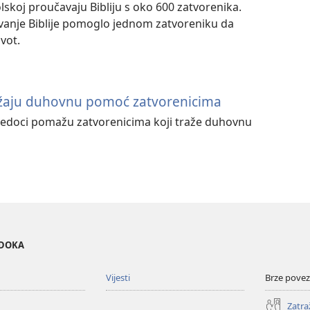
olskoj proučavaju Bibliju s oko 600 zatvorenika.
avanje Biblije pomoglo jednom zatvoreniku da
vot.
ružaju duhovnu pomoć zatvorenicima
vjedoci pomažu zatvorenicima koji traže duhovnu
EDOKA
Vijesti
Brze povez
Zatra