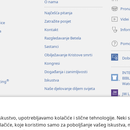
O nama
Prona
(otvara
Najčešća pitanja
se
Videi
Zatražite posjet
novi
nice
prozor)
Infor
Kontakt
a
Razgledavanje Betela
Pom
Sastanci
Obilježavanje Kristove smrti
Dobr
(otvara
Kongresi
se
novi
Događanja i zanimljivosti
INT
prozor)
BIB
Iskustva
®
(otvara
ting
Wat
se
Naše djelovanje diljem svijeta
novi
JW L
prozor)
je Biblije
kustvo, upotrebljavamo kolačiće i slične tehnologije. Neki 
ačiće, koje koristimo samo za poboljšanje vašeg iskustva, mož