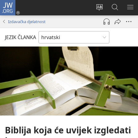
JW.ORG
Prijava
(otvara
Promijeni
JW.ORG
PO
se
jezik
|
IZ
Izdavačka djelatnost
novi
Pretraga
prozor)
JEZIK ČLANKA
Biblija koja će uvijek izgledati