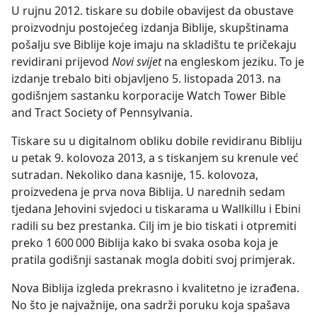
U rujnu 2012. tiskare su dobile obavijest da obustave
proizvodnju postojećeg izdanja Biblije, skupštinama
pošalju sve Biblije koje imaju na skladištu te pričekaju
revidirani prijevod
Novi svijet
na engleskom jeziku. To je
izdanje trebalo biti objavljeno 5. listopada 2013. na
godišnjem sastanku korporacije Watch Tower Bible
and Tract Society of Pennsylvania.
Tiskare su u digitalnom obliku dobile revidiranu Bibliju
u petak 9. kolovoza 2013, a s tiskanjem su krenule već
sutradan. Nekoliko dana kasnije, 15. kolovoza,
proizvedena je prva nova Biblija. U narednih sedam
tjedana Jehovini svjedoci u tiskarama u Wallkillu i Ebini
radili su bez prestanka. Cilj im je bio tiskati i otpremiti
preko 1 600 000 Biblija kako bi svaka osoba koja je
pratila godišnji sastanak mogla dobiti svoj primjerak.
Nova Biblija izgleda prekrasno i kvalitetno je izrađena.
No što je najvažnije, ona sadrži poruku koja spašava