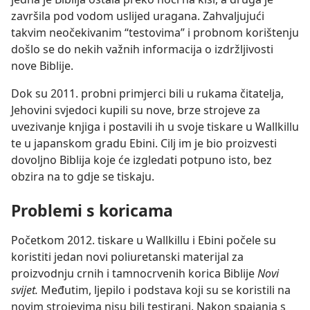
završila pod vodom uslijed uragana. Zahvaljujući
takvim neočekivanim “testovima” i probnom korištenju
došlo se do nekih važnih informacija o izdržljivosti
nove Biblije.
Dok su 2011. probni primjerci bili u rukama čitatelja,
Jehovini svjedoci kupili su nove, brze strojeve za
uvezivanje knjiga i postavili ih u svoje tiskare u Wallkillu
te u japanskom gradu Ebini. Cilj im je bio proizvesti
dovoljno Biblija koje će izgledati potpuno isto, bez
obzira na to gdje se tiskaju.
Problemi s koricama
Početkom 2012. tiskare u Wallkillu i Ebini počele su
koristiti jedan novi poliuretanski materijal za
proizvodnju crnih i tamnocrvenih korica Biblije
Novi
svijet.
Međutim, ljepilo i podstava koji su se koristili na
novim strojevima nisu bili testirani. Nakon spajanja s