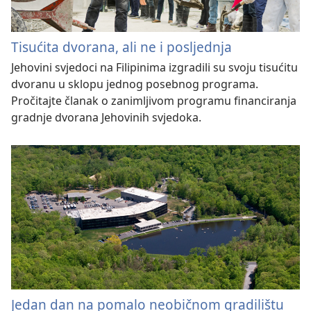
Tisućita dvorana, ali ne i posljednja
Jehovini svjedoci na Filipinima izgradili su svoju tisućitu
dvoranu u sklopu jednog posebnog programa.
Pročitajte članak o zanimljivom programu financiranja
gradnje dvorana Jehovinih svjedoka.
Jedan dan na pomalo neobičnom gradilištu