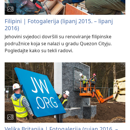
Filipini | Fotogalerija (lipanj 2015. – lipanj
2016)
Jehovini svjedoci dovršili su renoviranje filipinske
podružnice koja se nalazi u gradu Quezon Cityju.
Pogledajte kako su tekli radovi.
Velika Britanija | Fotogalerija (rujan 2016. –