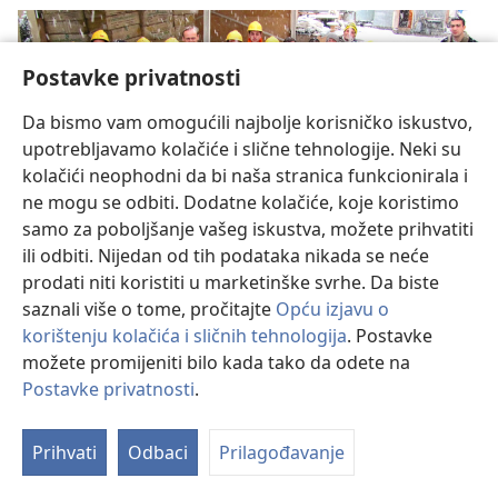
Postavke privatnosti
Da bismo vam omogućili najbolje korisničko iskustvo,
upotrebljavamo kolačiće i slične tehnologije. Neki su
kolačići neophodni da bi naša stranica funkcionirala i
ne mogu se odbiti. Dodatne kolačiće, koje koristimo
samo za poboljšanje vašeg iskustva, možete prihvatiti
ili odbiti. Nijedan od tih podataka nikada se neće
Marljivo rade, a ne traže plaću
prodati niti koristiti u marketinške svrhe. Da biste
U proteklih 28 godina Jehovini svjedoci izgradili su velik
saznali više o tome, pročitajte
Opću izjavu o
broj podružnica i dvorana za sastanke u 120 zemalja.
korištenju kolačića i sličnih tehnologija
. Postavke
Saznajte nešto više o tim građevinskim projektima.
možete promijeniti bilo kada tako da odete na
Postavke privatnosti
.
Prihvati
Odbaci
Prilagođavanje