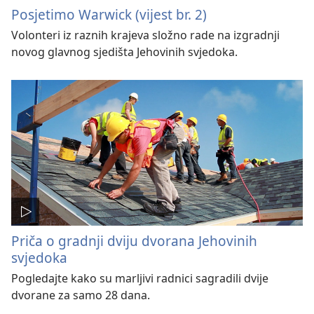
Posjetimo Warwick (vijest br. 2)
Volonteri iz raznih krajeva složno rade na izgradnji
novog glavnog sjedišta Jehovinih svjedoka.
Priča o gradnji dviju dvorana Jehovinih
svjedoka
Pogledajte kako su marljivi radnici sagradili dvije
dvorane za samo 28 dana.