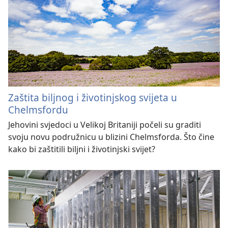
Zaštita biljnog i životinjskog svijeta u
Chelmsfordu
Jehovini svjedoci u Velikoj Britaniji počeli su graditi
svoju novu podružnicu u blizini Chelmsforda. Što čine
kako bi zaštitili biljni i životinjski svijet?