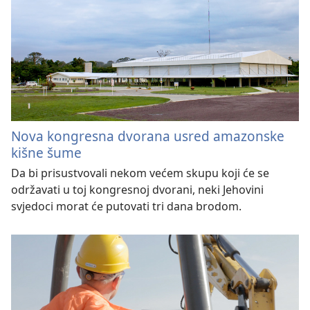
Nova kongresna dvorana usred amazonske
kišne šume
Da bi prisustvovali nekom većem skupu koji će se
održavati u toj kongresnoj dvorani, neki Jehovini
svjedoci morat će putovati tri dana brodom.