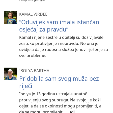
KAMAL VIRDEE
“Oduvijek sam imala istančan
osjećaj za pravdu”
Kamal i njene sestre u obitelji su doživljavale
žestoko protivljenje i nepravdu. No ona je
uvidjela da je radosna služba Jehovi rješenje za
sve probleme.
IBOLYA BARTHA
Pridobila sam svog muža bez
riječi
Ibolya je 13 godina ustrajala unatoč
protivljenju svog supruga. Na svojoj je koži
osjetila da se okolnosti mogu promijeniti, ali
da se mogu promijeniti i ljudi.