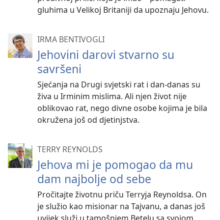
gluhima u Velikoj Britaniji da upoznaju Jehovu.
IRMA BENTIVOGLI
Jehovini darovi stvarno su
savršeni
Sjećanja na Drugi svjetski rat i dan-danas su
živa u Irminim mislima. Ali njen život nije
oblikovao rat, nego divne osobe kojima je bila
okružena još od djetinjstva.
TERRY REYNOLDS
Jehova mi je pomogao da mu
dam najbolje od sebe
Pročitajte životnu priču Terryja Reynoldsa. On
je služio kao misionar na Tajvanu, a danas još
uvijek služi u tamošnjem Betelu sa svojom