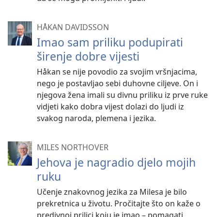
HÅKAN DAVIDSSON
Imao sam priliku podupirati
širenje dobre vijesti
Håkan se nije povodio za svojim vršnjacima,
nego je postavljao sebi duhovne ciljeve. On i
njegova žena imali su divnu priliku iz prve ruke
vidjeti kako dobra vijest dolazi do ljudi iz
svakog naroda, plemena i jezika.
MILES NORTHOVER
Jehova je nagradio djelo mojih
ruku
Učenje znakovnog jezika za Milesa je bilo
prekretnica u životu. Pročitajte što on kaže o
predivnoj prilici koju je imao – pomagati