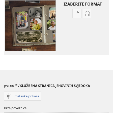
IZABERITE FORMAT
Postavke
Postavke
preuzimanja
preuzimanja
naših
zvučnih
izdanja
sadržaja
Životne
Životne
priče
priče
Jehovinih
Jehovinih
svjedoka
svjedoka
®
JW.ORG
/ SLUŽBENA STRANICA JEHOVINIH SVJEDOKA
Postavke prikaza
Brze poveznice