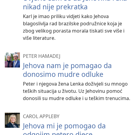
nikad nije prekratka
Karl je imao priliku vidjeti kako Jehova
blagoslivlja rad brazilske podružnice koja je
zbog velikog porasta morala tiskati sve više i
više literature.
PETER HAMADEJ
Jehova nam je pomagao da
donosimo mudre odluke
Peter i njegova žena Lenka doživjeli su mnogo
teških situacija u životu. Uz Jehovinu pomoć
donosili su mudre odluke i u teškim trenucima.
CAROL APPLEBY
Jehova mi je pomogao da
odgojim petero djece