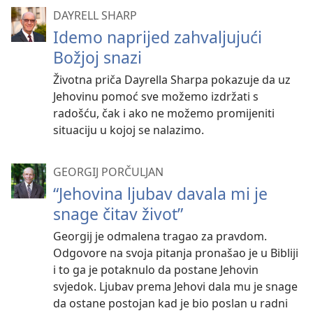
DAYRELL SHARP
Idemo naprijed zahvaljujući
Božjoj snazi
Životna priča Dayrella Sharpa pokazuje da uz
Jehovinu pomoć sve možemo izdržati s
radošću, čak i ako ne možemo promijeniti
situaciju u kojoj se nalazimo.
GEORGIJ PORČULJAN
“Jehovina ljubav davala mi je
snage čitav život”
Georgij je odmalena tragao za pravdom.
Odgovore na svoja pitanja pronašao je u Bibliji
i to ga je potaknulo da postane Jehovin
svjedok. Ljubav prema Jehovi dala mu je snage
da ostane postojan kad je bio poslan u radni