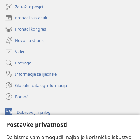
Zatražite posjet
Pronađi sastanak
(otvara
se
Pronađi kongres
(otvara
novi
se
prozor)
Novo na stranici
novi
prozor)
Videi
Pretraga
Informacije za liječnike
Globalni katalog informacija
Pomoć
Dobrovoljni prilog
(otvara
se
Postavke privatnosti
novi
INTERNETSKA BIBLIOTEKA Watchtower
(otvara
prozor)
Da bismo vam omogućili najbolje korisničko iskustvo,
se