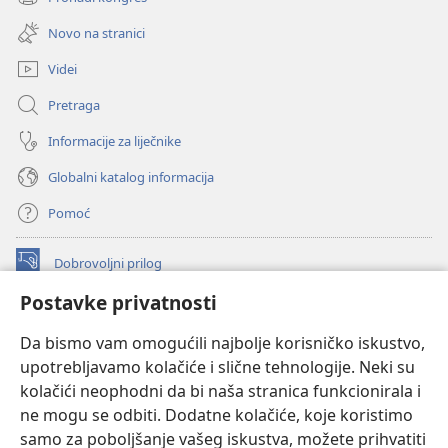
(otvara
novi
se
prozor)
Novo na stranici
novi
prozor)
Videi
Pretraga
Informacije za liječnike
Globalni katalog informacija
Pomoć
Dobrovoljni prilog
(otvara
se
Postavke privatnosti
novi
INTERNETSKA BIBLIOTEKA Watchtower
(otvara
prozor)
Da bismo vam omogućili najbolje korisničko iskustvo,
se
®
JW Hub
upotrebljavamo kolačiće i slične tehnologije. Neki su
novi
(otvara
prozor)
kolačići neophodni da bi naša stranica funkcionirala i
se
®
JW Library
novi
ne mogu se odbiti. Dodatne kolačiće, koje koristimo
prozor)
samo za poboljšanje vašeg iskustva, možete prihvatiti