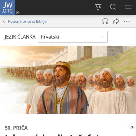
JW.ORG
Prijava
(otvara
Promijeni
JW.ORG
PO
se
jezik
|
IZ
Poučne priče iz Biblije
novi
Pretraga
prozor)
JEZIK ČLANKA
50. PRIČA