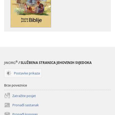
naših
zvučnih
izdanja
sadržaja
Poučne
Poučne
priče
priče
iz
iz
Biblije
Biblije
®
JW.ORG
/ SLUŽBENA STRANICA JEHOVINIH SVJEDOKA
Postavke prikaza
Brze poveznice
Zatražite posjet
Pronađi sastanak
(otvara
se
Pronađi kongres