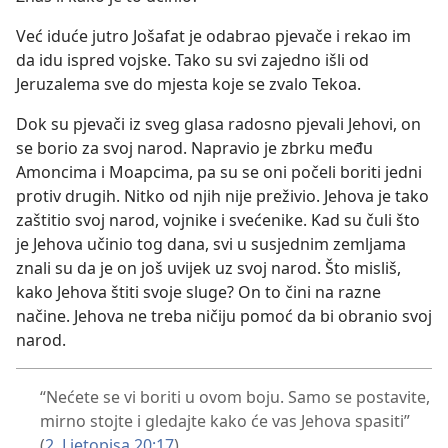
Već iduće jutro Jošafat je odabrao pjevače i rekao im
da idu ispred vojske. Tako su svi zajedno išli od
Jeruzalema sve do mjesta koje se zvalo Tekoa.
Dok su pjevači iz sveg glasa radosno pjevali Jehovi, on
se borio za svoj narod. Napravio je zbrku među
Amoncima i Moapcima, pa su se oni počeli boriti jedni
protiv drugih. Nitko od njih nije preživio. Jehova je tako
zaštitio svoj narod, vojnike i svećenike. Kad su čuli što
je Jehova učinio tog dana, svi u susjednim zemljama
znali su da je on još uvijek uz svoj narod. Što misliš,
kako Jehova štiti svoje sluge? On to čini na razne
načine. Jehova ne treba ničiju pomoć da bi obranio svoj
narod.
“Nećete se vi boriti u ovom boju. Samo se postavite,
mirno stojte i gledajte kako će vas Jehova spasiti”
(
2. Ljetopisa 20:17
)