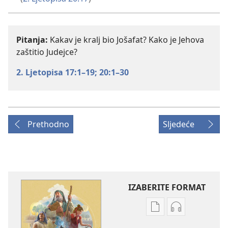
Pitanja:
Kakav je kralj bio Jošafat? Kako je Jehova
zaštitio Judejce?
2. Ljetopisa 17:1–19;
20:1–30
Prethodno
Sljedeće
IZABERITE FORMAT
Postavke
Postavke
preuzimanja
preuzimanja