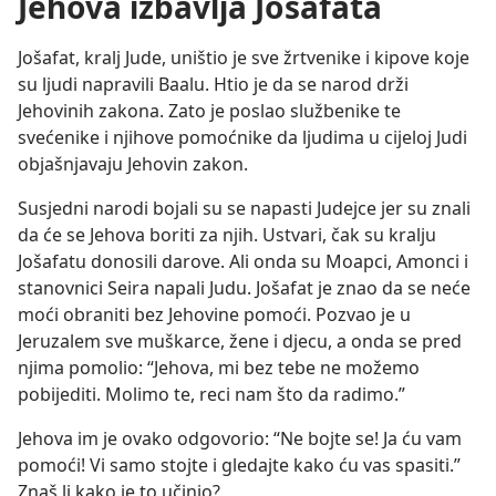
Jehova izbavlja Jošafata
Jošafat, kralj Jude, uništio je sve žrtvenike i kipove koje
su ljudi napravili Baalu. Htio je da se narod drži
Jehovinih zakona. Zato je poslao službenike te
svećenike i njihove pomoćnike da ljudima u cijeloj Judi
objašnjavaju Jehovin zakon.
Susjedni narodi bojali su se napasti Judejce jer su znali
da će se Jehova boriti za njih. Ustvari, čak su kralju
Jošafatu donosili darove. Ali onda su Moapci, Amonci i
stanovnici Seira napali Judu. Jošafat je znao da se neće
moći obraniti bez Jehovine pomoći. Pozvao je u
Jeruzalem sve muškarce, žene i djecu, a onda se pred
njima pomolio: “Jehova, mi bez tebe ne možemo
pobijediti. Molimo te, reci nam što da radimo.”
Jehova im je ovako odgovorio: “Ne bojte se! Ja ću vam
pomoći! Vi samo stojte i gledajte kako ću vas spasiti.”
Znaš li kako je to učinio?