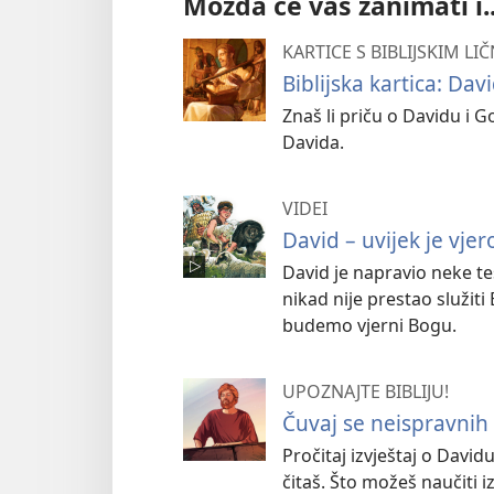
Možda će vas zanimati i..
KARTICE S BIBLIJSKIM L
Biblijska kartica: Dav
Znaš li priču o Davidu i Go
Davida.
VIDEI
David – uvijek je vje
David je napravio neke te
nikad nije prestao služi
budemo vjerni Bogu.
UPOZNAJTE BIBLIJU!
Čuvaj se neispravnih 
Pročitaj izvještaj o Davidu 
čitaš. Što možeš naučiti iz