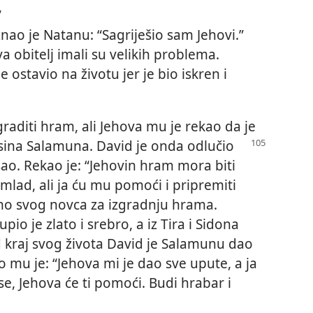
”
iznao je Natanu: “Sagriješio sam Jehovi.”
a obitelj imali su velikih problema.
e ostavio na životu jer je bio iskren i
graditi hram, ali Jehova mu je rekao da je
sina Salamuna. David je
onda odlučio
sao. Rekao je: “Jehovin hram mora biti
mlad, ali ja ću mu pomoći i pripremiti
uno svog novca za izgradnju hrama.
pio je zlato i srebro, a iz Tira i Sidona
 kraj svog života David je Salamunu dao
 mu je: “Jehova mi je dao sve upute, a ja
se, Jehova će ti pomoći. Budi hrabar i