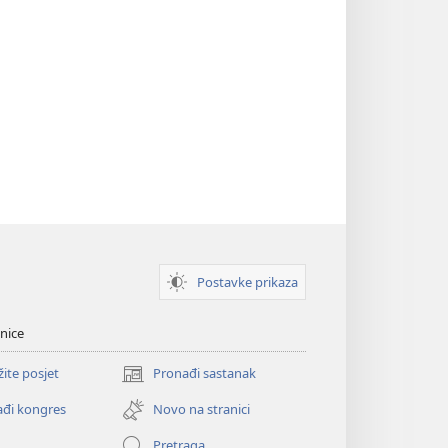
Postavke prikaza
nice
žite posjet
Pronađi sastanak
(otvara
se
đi kongres
Novo na stranici
novi
prozor)
Pretraga