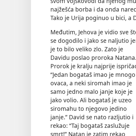
svom vojskovođi da njenog muž
najžešća borba i da onda nare
Tako je Urija poginuo u bici, a
Međutim, Jehova je vidio sve št
se dogodilo i jako se naljutio je
je to bilo veliko zlo. Zato je
Davidu poslao proroka Natana
Prorok je kralju najprije ispriča
“Jedan bogataš imao je mnogo
ovaca, a neki siromah imao je
samo jedno malo janje koje je
jako volio. Ali bogataš je uzeo
siromahu to njegovo jedino
janje.” David se nato razljutio i
rekao: “Taj bogataš zaslužuje
smrt!” Natan je zatim rekao