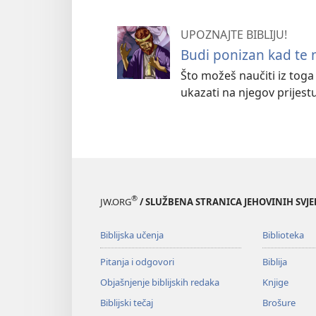
UPOZNAJTE BIBLIJU!
Budi ponizan kad te 
Što možeš naučiti iz toga
ukazati na njegov prijest
®
JW.ORG
/ SLUŽBENA STRANICA JEHOVINIH SVJ
Biblijska učenja
Biblioteka
Pitanja i odgovori
Biblija
Objašnjenje biblijskih redaka
Knjige
Biblijski tečaj
Brošure