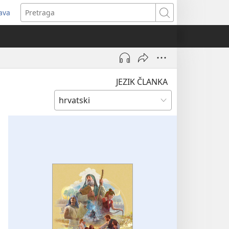
java
tvara
Pretraga
vi
ozor)
JEZIK ČLANKA