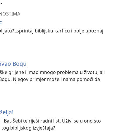
.
IČNOSTIMA
id
lijatu? Isprintaj biblijsku karticu i bolje upoznaj
rovao Bogu
ške grijehe i imao mnogo problema u životu, ali
ti Bogu. Njegov primjer može i nama pomoći da
želja!
i Bat-Šebi te riješi radni list. Uživi se u ono što
 tog biblijskog izvještaja?