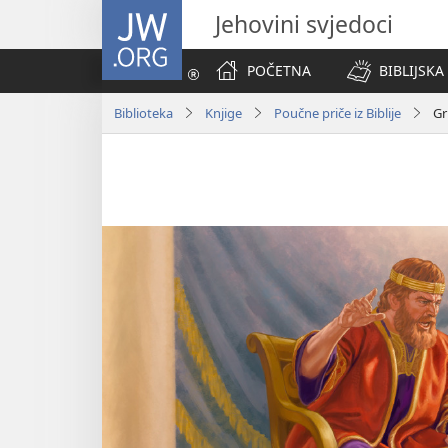
JW.ORG
Jehovini svjedoci
POČETNA
BIBLIJSKA
Biblioteka
Knjige
Poučne priče iz Biblije
Gr