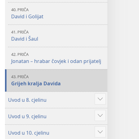
40. PRIČA
David i Golijat
41. PRIČA
David i Šaul
42. PRIČA
Jonatan – hrabar čovjek i odan prijatelj
43. PRIČA
Grijeh kralja Davida
Uvod u 8. cjelinu
Prikaži
više
Uvod u 9. cjelinu
Prikaži
više
Uvod u 10. cjelinu
Prikaži