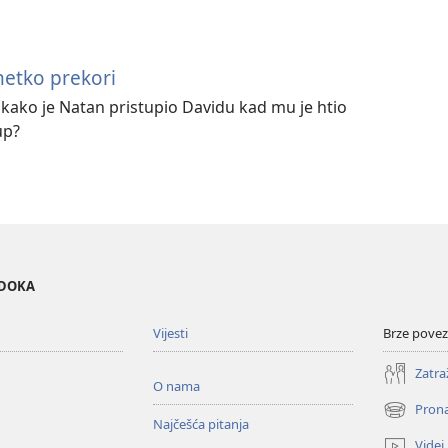
netko prekori
 kako je Natan pristupio Davidu kad mu je htio
up?
EDOKA
Vijesti
Brze povez
Zatra
O nama
Prona
(otvara
Najčešća pitanja
se
Videi