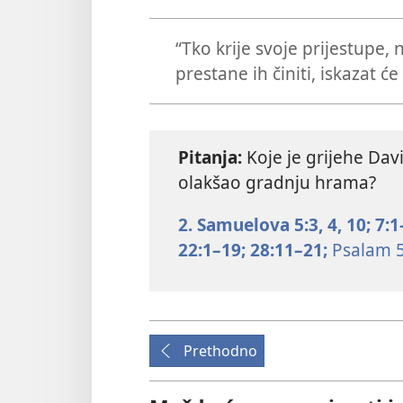
“Tko krije svoje prijestupe, 
prestane ih činiti, iskazat ć
Pitanja:
Koje je grijehe Dav
olakšao gradnju hrama?
2. Samuelova 5:3, 4,
10;
7:1
22:1–19;
28:11–21;
Psalam 5
Prethodno