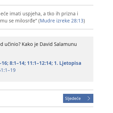
neće imati uspjeha, a tko ih prizna i
e mu se milosrđe” (
Mudre izreke 28:13
)
id učinio? Kako je David Salamunu
–16;
8:1–14;
11:1–12:14;
1. Ljetopisa
1:1–19
Sljedeće