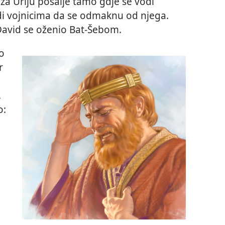
a Uriju pošalje tamo gdje se vodi
di vojnicima da se odmaknu od njega.
 David se oženio Bat-Šebom.
o
r
.
o: