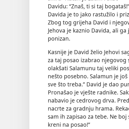
Davidu: “Znaš, ti si taj bogataš!
Davida je to jako rastužilo i pr
Zbog tog grijeha David i njegov
Jehova je kaznio Davida, ali ga j
ponizan.
Kasnije je David želio Jehovi sa
za taj posao izabrao njegovog 
olakšati Salamunu taj veliki po
nešto posebno. Salamun je još 
sve što treba.” David je dao p
Pronašao je vješte radnike. Saku
nabavio je cedrovog drva. Pred
nacrte za gradnju hrama. Rekao
sam ih zapisao za tebe. Ne boj 
kreni na posao!”