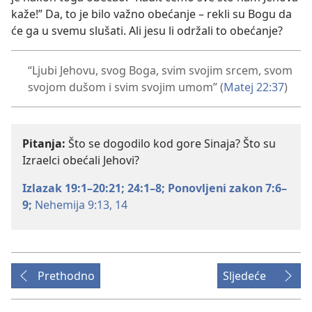
kaže!” Da, to je bilo važno obećanje – rekli su Bogu da
će ga u svemu slušati. Ali jesu li održali to obećanje?
“Ljubi Jehovu, svog Boga, svim svojim srcem, svom
svojom dušom i svim svojim umom” (
Matej 22:37
)
Pitanja:
Što se dogodilo kod gore Sinaja? Što su
Izraelci obećali Jehovi?
Izlazak 19:1–20:21;
24:1–8;
Ponovljeni zakon 7:6–
9;
Nehemija 9:13, 14
Prethodno
Sljedeće