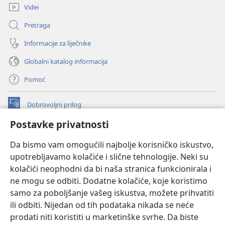
prozor)
Videi
Pretraga
Informacije za liječnike
Globalni katalog informacija
Pomoć
Dobrovoljni prilog
(otvara
se
Postavke privatnosti
novi
INTERNETSKA BIBLIOTEKA Watchtower
(otvara
prozor)
Da bismo vam omogućili najbolje korisničko iskustvo,
se
®
JW Hub
upotrebljavamo kolačiće i slične tehnologije. Neki su
novi
(otvara
prozor)
kolačići neophodni da bi naša stranica funkcionirala i
se
®
JW Library
novi
ne mogu se odbiti. Dodatne kolačiće, koje koristimo
prozor)
samo za poboljšanje vašeg iskustva, možete prihvatiti
Watchtower Library
ili odbiti. Nijedan od tih podataka nikada se neće
prodati niti koristiti u marketinške svrhe. Da biste