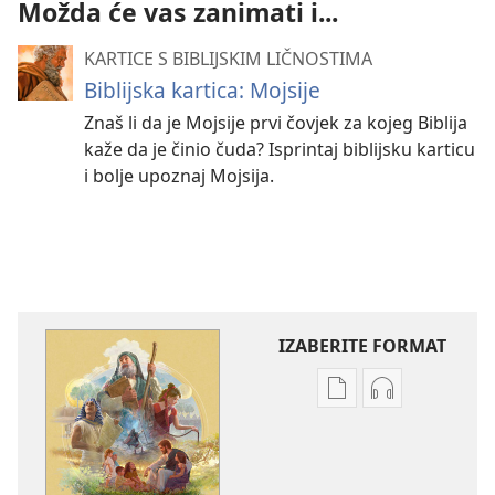
Možda će vas zanimati i...
KARTICE S BIBLIJSKIM LIČNOSTIMA
Biblijska kartica: Mojsije
Znaš li da je Mojsije prvi čovjek za kojeg Biblija
kaže da je činio čuda? Isprintaj biblijsku karticu
i bolje upoznaj Mojsija.
IZABERITE FORMAT
Postavke
Postavke
preuzimanja
preuzimanja
naših
zvučnih
izdanja
sadržaja