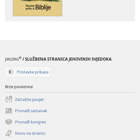
Poučne
Poučne
priče
priče
iz
iz
Biblije
Biblije
®
JW.ORG
/ SLUŽBENA STRANICA JEHOVINIH SVJEDOKA
Postavke prikaza
Brze poveznice
Zatražite posjet
Pronađi sastanak
(otvara
se
Pronađi kongres
(otvara
novi
se
prozor)
Novo na stranici
novi