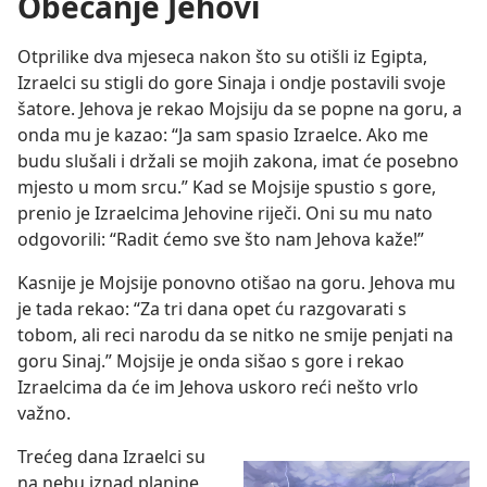
Obećanje Jehovi
Otprilike dva mjeseca nakon što su otišli iz Egipta,
Izraelci su stigli do gore Sinaja i ondje postavili svoje
šatore. Jehova je rekao Mojsiju da se popne na goru, a
onda mu je kazao: “Ja sam spasio Izraelce. Ako me
budu slušali i držali se mojih zakona, imat će posebno
mjesto u mom srcu.” Kad se Mojsije spustio s gore,
prenio je Izraelcima Jehovine riječi. Oni su mu nato
odgovorili: “Radit ćemo sve što nam Jehova kaže!”
Kasnije je Mojsije ponovno otišao na goru. Jehova mu
je tada rekao: “Za tri dana opet ću razgovarati s
tobom, ali reci narodu da se nitko ne smije penjati na
goru Sinaj.” Mojsije je onda sišao s gore i rekao
Izraelcima da će im Jehova uskoro reći nešto vrlo
važno.
Trećeg dana Izraelci su
na nebu iznad planine