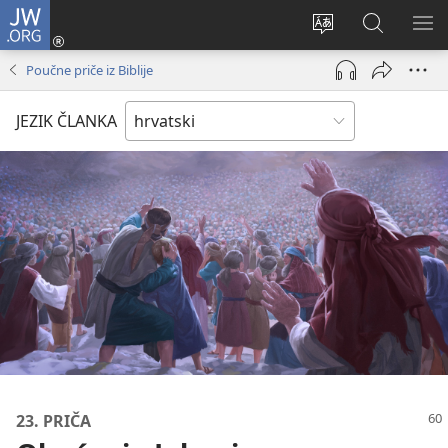
JW.ORG
Prijava
(otvara
Promijeni
JW.ORG
PO
se
jezik
|
IZ
Poučne priče iz Biblije
novi
Pretraga
prozor)
JEZIK ČLANKA
23. PRIČA