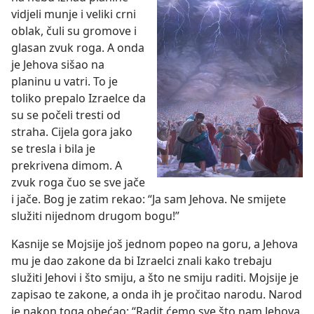
vidjeli munje i veliki crni
oblak, čuli su gromove i
glasan zvuk roga. A onda
je Jehova sišao na
planinu u vatri. To je
toliko prepalo Izraelce da
su se počeli tresti od
straha. Cijela gora jako
se tresla i bila je
prekrivena dimom. A
zvuk roga čuo se sve jače
i jače. Bog je zatim rekao: “Ja sam Jehova. Ne smijete
služiti nijednom drugom bogu!”
Kasnije se Mojsije još jednom popeo na goru, a Jehova
mu je dao zakone da bi Izraelci znali kako trebaju
služiti Jehovi i što smiju, a što ne smiju raditi. Mojsije je
zapisao te zakone, a onda ih je pročitao narodu. Narod
je nakon toga obećao: “Radit ćemo sve što nam Jehova