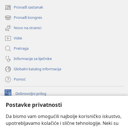
Pronađi sastanak
(otvara
se
Pronađi kongres
(otvara
novi
se
prozor)
Novo na stranici
novi
prozor)
Videi
Pretraga
Informacije za liječnike
Globalni katalog informacija
Pomoć
Dobrovoljni prilog
(otvara
se
Postavke privatnosti
novi
INTERNETSKA BIBLIOTEKA Watchtower
(otvara
prozor)
Da bismo vam omogućili najbolje korisničko iskustvo,
se
®
JW Hub
upotrebljavamo kolačiće i slične tehnologije. Neki su
novi
(otvara