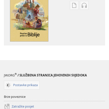
Postavke
Postavke
preuzimanja
preuzimanja
naših
zvučnih
izdanja
sadržaja
Poučne
Poučne
priče
priče
iz
iz
Biblije
Biblije
®
JW.ORG
/ SLUŽBENA STRANICA JEHOVINIH SVJEDOKA
Postavke prikaza
Brze poveznice
Zatražite posjet