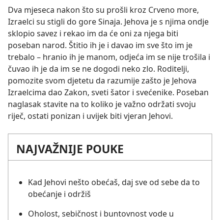
Dva mjeseca nakon što su prošli kroz Crveno more,
Izraelci su stigli do gore Sinaja. Jehova je s njima ondje
sklopio savez i rekao im da će oni za njega biti
poseban narod. Štitio ih je i davao im sve što im je
trebalo – hranio ih je manom, odjeća im se nije trošila i
čuvao ih je da im se ne dogodi neko zlo. Roditelji,
pomozite svom djetetu da razumije zašto je Jehova
Izraelcima dao Zakon, sveti šator i svećenike. Poseban
naglasak stavite na to koliko je važno održati svoju
riječ, ostati ponizan i uvijek biti vjeran Jehovi.
NAJVAŽNIJE POUKE
Kad Jehovi nešto obećaš, daj sve od sebe da to
obećanje i održiš
Oholost, sebičnost i buntovnost vode u