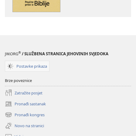
priče
priče
iz
iz
Biblije
Biblije
®
JW.ORG
/ SLUŽBENA STRANICA JEHOVINIH SVJEDOKA
Postavke prikaza
Brze poveznice
Zatražite posjet
Pronađi sastanak
(otvara
se
Pronađi kongres
(otvara
novi
se
prozor)
Novo na stranici
novi
prozor)