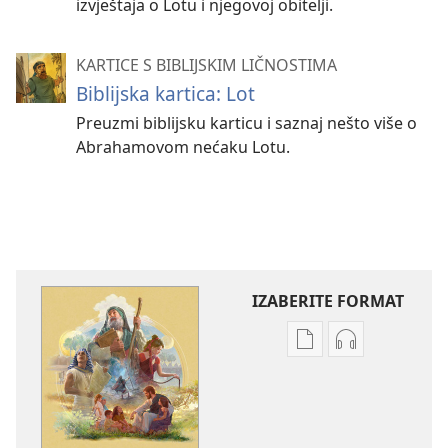
izvještaja o Lotu i njegovoj obitelji.
KARTICE S BIBLIJSKIM LIČNOSTIMA
Biblijska kartica: Lot
Preuzmi biblijsku karticu i saznaj nešto više o
Abrahamovom nećaku Lotu.
IZABERITE FORMAT
Postavke
Postavke
preuzimanja
preuzimanja
naših
zvučnih
izdanja
sadržaja
Poučne
Poučne