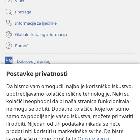
Videi
Pretraga
Informacije za liječnike
Globalni katalog informacija
Pomoć
Dobrovoljni prilog
(otvara
se
Postavke privatnosti
novi
INTERNETSKA BIBLIOTEKA Watchtower
(otvara
prozor)
Da bismo vam omogućili najbolje korisničko iskustvo,
se
®
JW Hub
upotrebljavamo kolačiće i slične tehnologije. Neki su
novi
(otvara
prozor)
kolačići neophodni da bi naša stranica funkcionirala i
se
®
JW Library
novi
ne mogu se odbiti. Dodatne kolačiće, koje koristimo
prozor)
samo za poboljšanje vašeg iskustva, možete prihvatiti
Watchtower Library
ili odbiti. Nijedan od tih podataka nikada se neće
prodati niti koristiti u marketinške svrhe. Da biste
saznali više o tome, pročitajte
Opću izjavu o