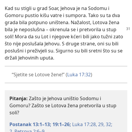
Kad su stigli u grad Soar, Jehova je na Sodomu i
Gomoru pustio kišu vatre i sumpora. Tako su ta dva
grada bila potpuno uništena. Nažalost, Lotova žena
bila je neposlušna – okrenula se i pretvorila
u stup
soli! Mora da su Lot i njegove kćeri bili jako tužni zato
što nije poslušala Jehovu. S druge strane, oni su bili
poslušni i preživjeli su. Sigurno su bili sretni što su se
držali Jehovinih uputa.
“Sjetite se Lotove žene!” (
Luka 17:32
)
Pitanja:
Zašto je Jehova uništio Sodomu i
Gomoru? Zašto se Lotova žena pretvorila u stup
soli?
Postanak 13:1–13;
19:1–26;
Luka 17:28, 29,
32;
2. Petrova 2:6–9