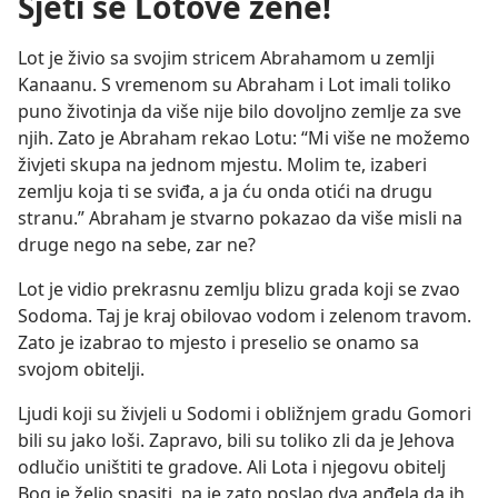
Sjeti se Lotove žene!
Lot je živio sa svojim stricem Abrahamom u zemlji
Kanaanu. S vremenom su Abraham i Lot imali toliko
puno životinja da više nije bilo dovoljno zemlje za sve
njih. Zato je Abraham rekao Lotu: “Mi više ne možemo
živjeti skupa na jednom mjestu. Molim te, izaberi
zemlju koja ti se sviđa, a ja ću onda otići na drugu
stranu.” Abraham je stvarno pokazao da više misli na
druge nego na sebe, zar ne?
Lot je vidio prekrasnu zemlju blizu grada koji se zvao
Sodoma. Taj je kraj obilovao vodom i zelenom travom.
Zato je izabrao to mjesto i preselio se onamo sa
svojom obitelji.
Ljudi koji su živjeli u Sodomi i obližnjem gradu Gomori
bili su jako loši. Zapravo, bili su toliko zli da je Jehova
odlučio uništiti te gradove. Ali Lota i njegovu obitelj
Bog je želio spasiti, pa je zato poslao dva anđela da ih