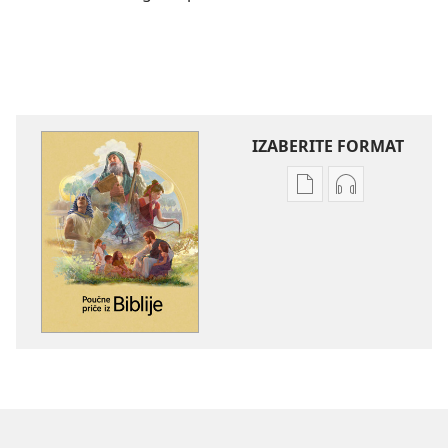
IZABERITE FORMAT
Postavke
Postavke
preuzimanja
preuzimanja
naših
zvučnih
izdanja
sadržaja
Poučne
Poučne
priče
priče
iz
iz
Biblije
Biblije