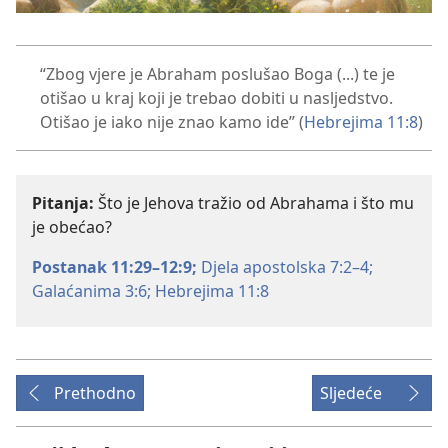
“Zbog vjere je Abraham poslušao Boga (...) te je
otišao u kraj koji je trebao dobiti u nasljedstvo.
Otišao je iako nije znao kamo ide” (
Hebrejima 11:8
)
Pitanja:
Što je Jehova tražio od Abrahama i što mu
je obećao?
Postanak 11:29–12:9;
Djela apostolska 7:2–4;
Galaćanima 3:6;
Hebrejima 11:8
Prethodno
Sljedeće