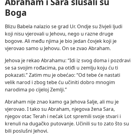
Abraham i Sara slušali su
Boga
Blizu Babela nalazio se grad Ur. Ondje su živjeli ljudi
koji nisu vjerovali u Jehovu, nego u razne druge
bogove. Ali među njima je bio jedan čovjek koji je
vjerovao samo u Jehovu. On se zvao Abraham.
Jehova je rekao Abrahamu: “Idi iz svog doma i pozdravi
se sa svojim rođacima, pa otiđi u zemlju koju ću ti
pokazati.” Zatim mu je obećao: “Od tebe će nastati
velik narod i zbog tebe ću učiniti dobro mnogim
narodima po cijeloj Zemlji.”
Abraham nije znao kamo ga Jehova šalje, ali mu je
vjerovao. I tako su Abraham, njegova žena Sara,
njegov otac Terah i nećak Lot spremili svoje stvari i
krenuli na dugačko putovanje. Učinili su to zato što su
bili poslušni Jehovi.