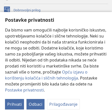
Dobrovoljni prilog
(otvara
se
Postavke privatnosti
novi
INTERNETSKA BIBLIOTEKA Watchtower
(otvara
prozor)
Da bismo vam omogućili najbolje korisničko iskustvo,
se
®
JW Hub
upotrebljavamo kolačiće i slične tehnologije. Neki su
novi
(otvara
prozor)
kolačići neophodni da bi naša stranica funkcionirala i
se
®
JW Library
novi
ne mogu se odbiti. Dodatne kolačiće, koje koristimo
prozor)
samo za poboljšanje vašeg iskustva, možete prihvatiti
Watchtower Library
ili odbiti. Nijedan od tih podataka nikada se neće
prodati niti koristiti u marketinške svrhe. Da biste
saznali više o tome, pročitajte
Opću izjavu o
korištenju kolačića i sličnih tehnologija
. Postavke
možete promijeniti bilo kada tako da odete na
Copyright
© 2026 Watch Tower Bible and Tract Society of Pennsylvania.
UVJETI KORIŠTENJA
|
IZJAVA O PRIVATNOSTI
|
POSTAVKE
Postavke privatnosti
.
Pr
PRIVATNOSTI
sa
Prihvati
Odbaci
Prilagođavanje