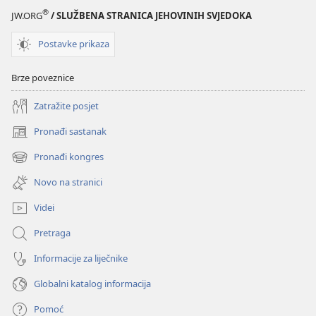
®
JW.ORG
/ SLUŽBENA STRANICA JEHOVINIH SVJEDOKA
Postavke prikaza
Brze poveznice
Zatražite posjet
Pronađi sastanak
(otvara
se
Pronađi kongres
(otvara
novi
se
prozor)
Novo na stranici
novi
prozor)
Videi
Pretraga
Informacije za liječnike
Globalni katalog informacija
Pomoć