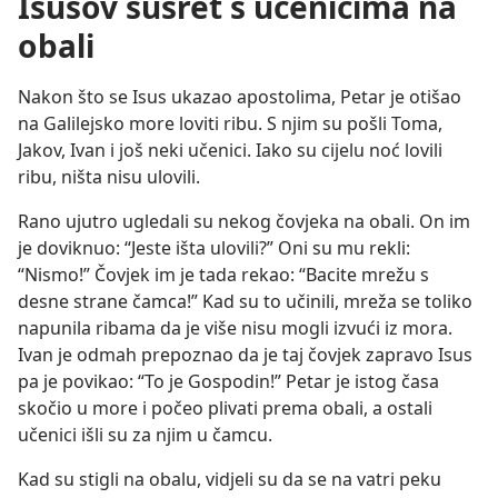
Isusov susret s učenicima na
obali
Nakon što se Isus ukazao apostolima, Petar je otišao
na Galilejsko more loviti ribu. S njim su pošli Toma,
Jakov, Ivan i još neki učenici. Iako su cijelu noć lovili
ribu, ništa nisu ulovili.
Rano ujutro ugledali su nekog čovjeka na obali. On im
je doviknuo: “Jeste išta ulovili?” Oni su mu rekli:
“Nismo!” Čovjek im je tada rekao: “Bacite mrežu s
desne strane čamca!” Kad su to učinili, mreža se toliko
napunila ribama da je više nisu mogli izvući iz mora.
Ivan je odmah prepoznao da je taj čovjek zapravo Isus
pa je povikao: “To je Gospodin!” Petar je istog časa
skočio u more i počeo plivati prema obali, a ostali
učenici išli su za njim u čamcu.
Kad su stigli na obalu, vidjeli su da se na vatri peku