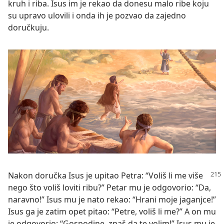
kruh i riba. Isus im je rekao da donesu malo ribe koju
su upravo ulovili i onda ih je pozvao da zajedno
doručkuju.
Nakon doručka Isus je upitao Petra: “Voliš li me više
nego što voliš loviti ribu?” Petar mu je odgovorio: “Da,
naravno!” Isus mu je nato rekao: “Hrani moje jaganjce!”
Isus ga je zatim opet pitao: “Petre, voliš li me?” A on mu
je odgovorio: “Gospodine, znaš da te volim!” Isus mu je