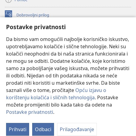
Dobrovoljni prilog
(otvara
se
Postavke privatnosti
novi
INTERNETSKA BIBLIOTEKA Watchtower
(otvara
prozor)
Da bismo vam omogućili najbolje korisničko iskustvo,
se
®
JW Hub
upotrebljavamo kolačiće i slične tehnologije. Neki su
novi
(otvara
prozor)
kolačići neophodni da bi naša stranica funkcionirala i
se
®
JW Library
novi
ne mogu se odbiti. Dodatne kolačiće, koje koristimo
prozor)
samo za poboljšanje vašeg iskustva, možete prihvatiti
Watchtower Library
ili odbiti. Nijedan od tih podataka nikada se neće
prodati niti koristiti u marketinške svrhe. Da biste
saznali više o tome, pročitajte
Opću izjavu o
korištenju kolačića i sličnih tehnologija
. Postavke
Copyright
© 2026 Watch Tower Bible and Tract Society of Pennsylvania.
možete promijeniti bilo kada tako da odete na
UVJETI KORIŠTENJA
|
IZJAVA O PRIVATNOSTI
|
POSTAVKE
Postavke privatnosti
.
Pr
PRIVATNOSTI
sa
Prihvati
Odbaci
Prilagođavanje