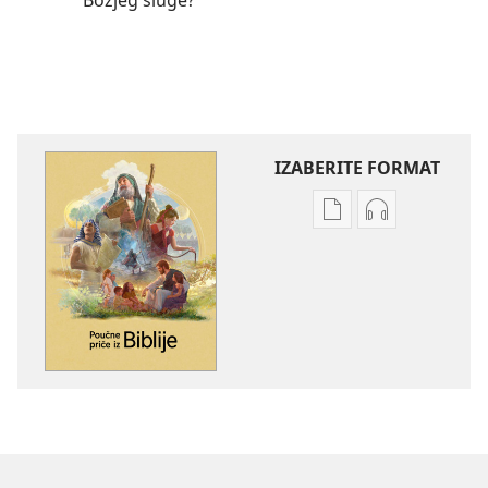
Božjeg sluge?
IZABERITE FORMAT
Postavke
Postavke
preuzimanja
preuzimanja
naših
zvučnih
izdanja
sadržaja
Poučne
Poučne
priče
priče
iz
iz
Biblije
Biblije