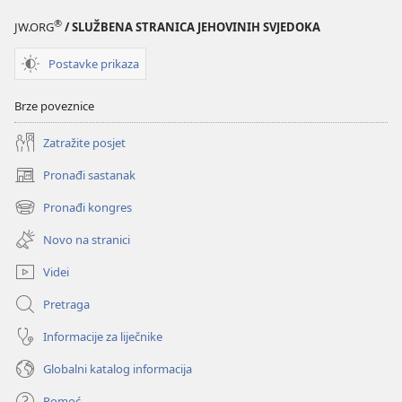
®
JW.ORG
/ SLUŽBENA STRANICA JEHOVINIH SVJEDOKA
Postavke prikaza
Brze poveznice
Zatražite posjet
Pronađi sastanak
(otvara
se
Pronađi kongres
(otvara
novi
se
prozor)
Novo na stranici
novi
prozor)
Videi
Pretraga
Informacije za liječnike
Globalni katalog informacija
Pomoć