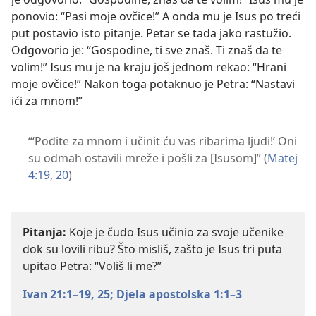
ponovio: “Pasi moje ovčice!” A onda mu je Isus po treći
put postavio isto pitanje. Petar se tada jako rastužio.
Odgovorio je: “Gospodine, ti sve znaš. Ti znaš da te
volim!” Isus mu je na kraju još jednom rekao: “Hrani
moje ovčice!” Nakon toga potaknuo je Petra: “Nastavi
ići za mnom!”
“‘Pođite za mnom i učinit ću vas ribarima ljudi!’ Oni
su odmah ostavili mreže i pošli za [Isusom]” (
Matej
4:19, 20
)
Pitanja:
Koje je čudo Isus učinio za svoje učenike
dok su lovili ribu? Što misliš, zašto je Isus tri puta
upitao Petra: “Voliš li me?”
Ivan 21:1–19,
25;
Djela apostolska 1:1–3