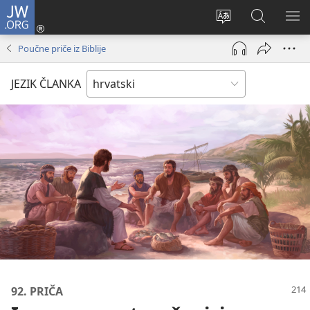
JW.ORG
Prijava
(otvara
Promijeni
JW.ORG
PO
se
jezik
|
IZ
Poučne priče iz Biblije
novi
Pretraga
prozor)
JEZIK ČLANKA
92. PRIČA