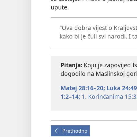
upute.
“Ova dobra vijest o Kraljevs
kako bi je čuli svi narodi. I t
Pitanja:
Koju je zapovijed I
dogodilo na Maslinskoj gor
Matej 28:16–20;
Luka 24:49
1:2–14;
1. Korinćanima 15:3
Prethodno