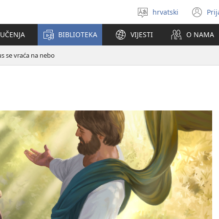
hrvatski
Pri
Izaberi
(o
jezik
se
 UČENJA
BIBLIOTEKA
VIJESTI
O NAMA
no
pr
us se vraća na nebo