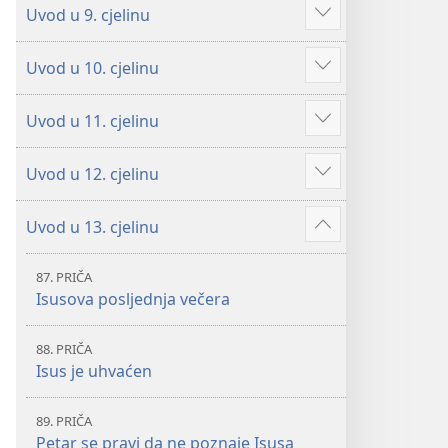
Uvod u 9. cjelinu
Prikaži
više
Uvod u 10. cjelinu
Prikaži
više
Uvod u 11. cjelinu
Prikaži
više
Uvod u 12. cjelinu
Prikaži
više
Uvod u 13. cjelinu
Prikaži
više
87. PRIČA
Isusova posljednja večera
88. PRIČA
Isus je uhvaćen
89. PRIČA
Petar se pravi da ne poznaje Isusa