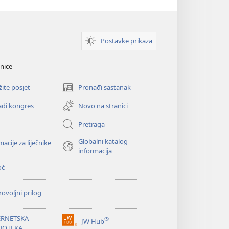
Postavke prikaza
nice
žite posjet
Pronađi sastanak
(otvara
se
đi kongres
Novo na stranici
novi
prozor)
Pretraga
Globalni katalog
macije za liječnike
informacija
oć
ovoljni prilog
ERNETSKA
®
JW Hub
(otvara
LIOTEKA