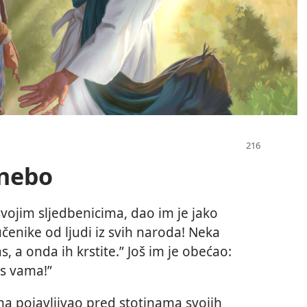
 nebo
 svojim sljedbenicima, dao im je jako
 učenike od ljudi iz svih naroda! Neka
, a onda ih krstite.” Još im je obećao:
 s vama!”
a pojavljivao pred stotinama svojih