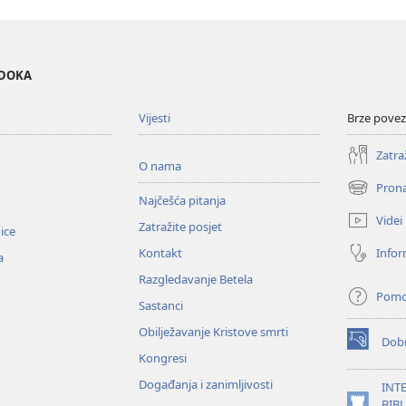
EDOKA
Vijesti
Brze povez
Zatra
O nama
Prona
(otvara
Najčešća pitanja
se
Videi
Zatražite posjet
novi
nice
prozor)
Infor
Kontakt
a
Razgledavanje Betela
Pom
Sastanci
Obilježavanje Kristove smrti
Dobr
(otvara
Kongresi
se
novi
Događanja i zanimljivosti
INT
prozor)
BIB