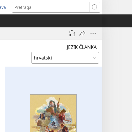
java
tvara
Pretraga
vi
ozor)
JEZIK ČLANKA