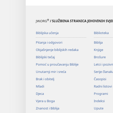
®
JW.ORG
/ SLUŽBENA STRANICA JEHOVINIH SVJ
Biblijska učenja
Biblioteka
Pitanja i odgovori
Biblija
Objašnjenje biblijskih redaka
Knjige
Biblijski tečaj
Brošure
Pomoć u proučavanju Biblije
Letci i poziv
Unutarnji mir i sreća
Serije članak
Brak i obitelj
Časopisi
Mladi
Radni listovi
Djeca
Programi
Vjera u Boga
Indeksi
Znanost i Biblija
Upute