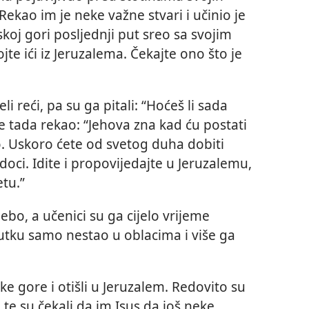
 Rekao im je neke važne stvari i učinio je
oj gori posljednji put sreo sa svojim
te ići iz Jeruzalema. Čekajte ono što je
li reći, pa su ga pitali: “Hoćeš li sada
 je tada rekao: “Jehova zna kad ću postati
to. Uskoro ćete od svetog duha dobiti
edoci. Idite i propovijedajte u Jeruzalemu,
etu.”
ebo, a učenici su ga cijelo vrijeme
utku samo nestao u oblacima i više ga
ke gore i otišli u Jeruzalem. Redovito su
ći te su čekali da im Isus da još neke