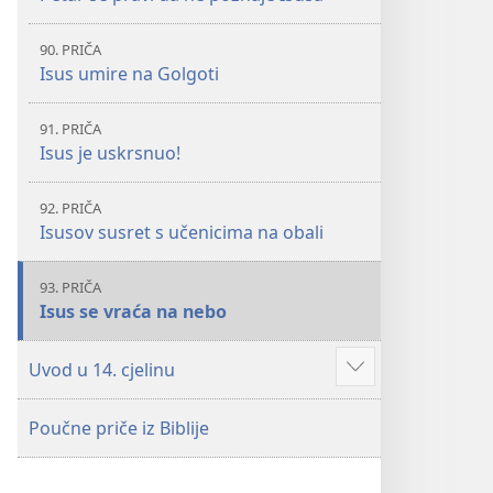
90. PRIČA
Isus umire na Golgoti
91. PRIČA
Isus je uskrsnuo!
92. PRIČA
Isusov susret s učenicima na obali
93. PRIČA
Isus se vraća na nebo
Uvod u 14. cjelinu
Prikaži
više
Poučne priče iz Biblije