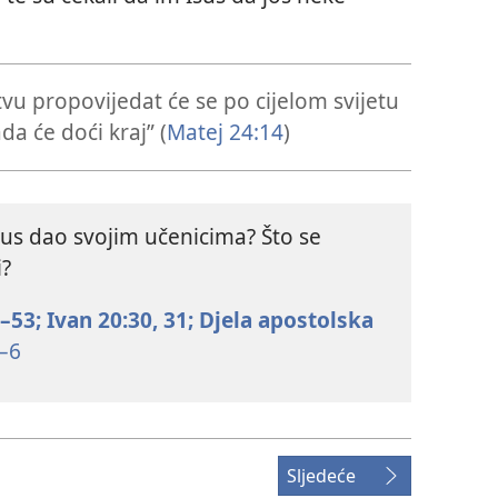
tvu propovijedat će se po cijelom svijetu
ada će doći kraj” (
Matej 24:14
)
sus dao svojim učenicima? Što se
i?
–53;
Ivan 20:30, 31;
Djela apostolska
–6
Sljedeće