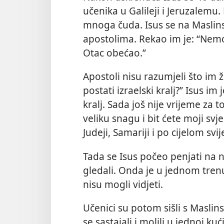
učenika u Galileji i Jeruzalemu.
mnoga čuda. Isus se na Maslinsk
apostolima. Rekao im je: “Nemoj
Otac obećao.”
Apostoli nisu razumjeli što im že
postati izraelski kralj?” Isus im
kralj. Sada još nije vrijeme za 
veliku snagu i bit ćete moji svj
Judeji, Samariji i po cijelom svij
Tada se Isus počeo penjati na n
gledali. Onda je u jednom tren
nisu mogli vidjeti.
Učenici su potom sišli s Maslins
se sastajali i molili u jednoj ku