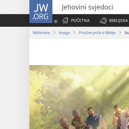
JW.ORG
Jehovini svjedoci
POČETNA
BIBLIJSKA
Biblioteka
Knjige
Poučne priče iz Biblije
Is