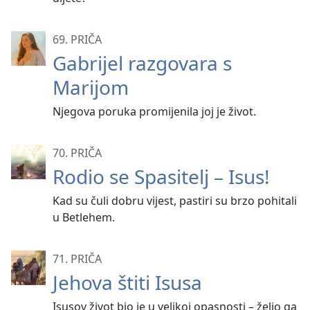
69. PRIČA
Gabrijel razgovara s
Marijom
Njegova poruka promijenila joj je život.
70. PRIČA
Rodio se Spasitelj – Isus!
Kad su čuli dobru vijest, pastiri su brzo pohitali
u Betlehem.
71. PRIČA
Jehova štiti Isusa
Isusov život bio je u velikoj opasnosti – želio ga