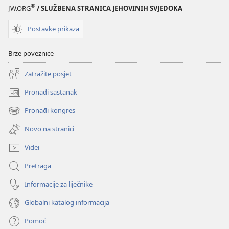
®
JW.ORG
/ SLUŽBENA STRANICA JEHOVINIH SVJEDOKA
Postavke prikaza
Brze poveznice
Zatražite posjet
Pronađi sastanak
(otvara
se
Pronađi kongres
(otvara
novi
se
prozor)
Novo na stranici
novi
prozor)
Videi
Pretraga
Informacije za liječnike
Globalni katalog informacija
Pomoć