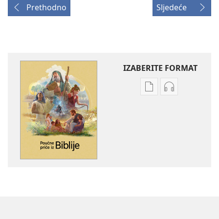
Prethodno
Sljedeće
IZABERITE FORMAT
Postavke
Postavke
preuzimanja
preuzimanja
naših
zvučnih
izdanja
sadržaja
Poučne
Poučne
priče
priče
iz
iz
Biblije
Biblije