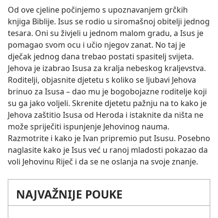
Od ove cjeline počinjemo s upoznavanjem grčkih
knjiga Biblije. Isus se rodio u siromašnoj obitelji jednog
tesara. Oni su živjeli u jednom malom gradu, a Isus je
pomagao svom ocu i učio njegov zanat. No taj je
dječak jednog dana trebao postati spasitelj svijeta.
Jehova je izabrao Isusa za kralja nebeskog kraljevstva.
Roditelji, objasnite djetetu s koliko se ljubavi Jehova
brinuo za Isusa – dao mu je bogobojazne roditelje koji
su ga jako voljeli. Skrenite djetetu pažnju na to kako je
Jehova zaštitio Isusa od Heroda i istaknite da ništa ne
može spriječiti ispunjenje Jehovinog nauma.
Razmotrite i kako je Ivan pripremio put Isusu. Posebno
naglasite kako je Isus već u ranoj mladosti pokazao da
voli Jehovinu Riječ i da se ne oslanja na svoje znanje.
NAJVAŽNIJE POUKE