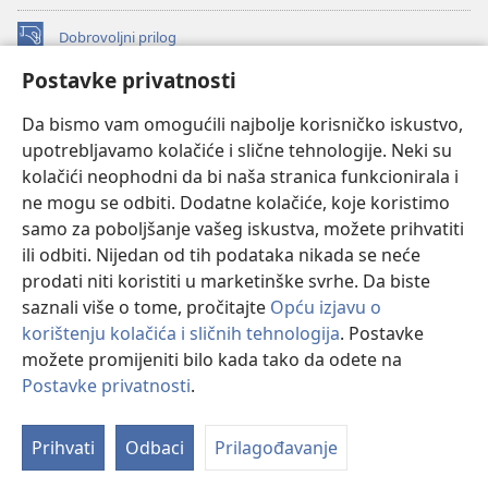
Dobrovoljni prilog
(otvara
se
Postavke privatnosti
novi
INTERNETSKA BIBLIOTEKA Watchtower
(otvara
prozor)
Da bismo vam omogućili najbolje korisničko iskustvo,
se
®
JW Hub
upotrebljavamo kolačiće i slične tehnologije. Neki su
novi
(otvara
prozor)
kolačići neophodni da bi naša stranica funkcionirala i
se
®
JW Library
novi
ne mogu se odbiti. Dodatne kolačiće, koje koristimo
prozor)
samo za poboljšanje vašeg iskustva, možete prihvatiti
Watchtower Library
ili odbiti. Nijedan od tih podataka nikada se neće
prodati niti koristiti u marketinške svrhe. Da biste
saznali više o tome, pročitajte
Opću izjavu o
korištenju kolačića i sličnih tehnologija
. Postavke
Copyright
© 2026 Watch Tower Bible and Tract Society of Pennsylvania.
možete promijeniti bilo kada tako da odete na
UVJETI KORIŠTENJA
|
IZJAVA O PRIVATNOSTI
|
POSTAVKE
Postavke privatnosti
.
Pr
PRIVATNOSTI
sa
Prihvati
Odbaci
Prilagođavanje