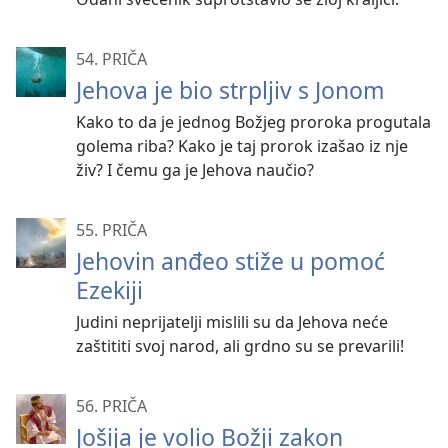
54. PRIČA
Jehova je bio strpljiv s Jonom
Kako to da je jednog Božjeg proroka progutala
golema riba? Kako je taj prorok izašao iz nje
živ? I čemu ga je Jehova naučio?
55. PRIČA
Jehovin anđeo stiže u pomoć
Ezekiji
Judini neprijatelji mislili su da Jehova neće
zaštititi svoj narod, ali grdno su se prevarili!
56. PRIČA
Jošija je volio Božji zakon