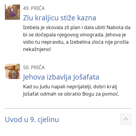
49. PRIČA
Zlu kraljicu stiže kazna
Izebela je skovala zli plan i dala ubiti Nabota da
bi se dočepala njegovog vinograda. Jehova je
vidio tu nepravdu, a Izebelina zloća nije prošla
nekažnjeno!
50. PRIČA
Jehova izbavlja Jošafata
Kad su Judu napali neprijatelji, dobri kralj
Jošafat odmah se obratio Bogu za pomoć.
Uvod u 9. cjelinu
Prik
više