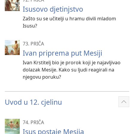
Isusovo djetinjstvo
Zašto su se učitelji u hramu divili mladom
Isusu?
73. PRIČA
Ivan priprema put Mesiji
Ivan Krstitelj bio je prorok koji je najavljivao
dolazak Mesije. Kako su ljudi reagirali na
njegovu poruku?
Uvod u 12. cjelinu
Prik
više
74. PRIČA
Isus postaje Mesija