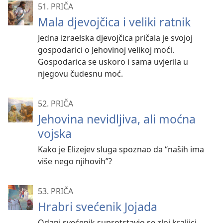
51. PRIČA
Mala djevojčica i veliki ratnik
Jedna izraelska djevojčica pričala je svojoj
gospodarici o Jehovinoj velikoj moći.
Gospodarica se uskoro i sama uvjerila u
njegovu čudesnu moć.
52. PRIČA
Jehovina nevidljiva, ali moćna
vojska
Kako je Elizejev sluga spoznao da “naših ima
više nego njihovih”?
53. PRIČA
Hrabri svećenik Jojada
Odani svećenik suprotstavio se zloj kraljici.