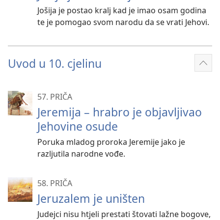
Jošija je postao kralj kad je imao osam godina
te je pomogao svom narodu da se vrati Jehovi.
Uvod u 10. cjelinu
Prik
više
57. PRIČA
Jeremija – hrabro je objavljivao
Jehovine osude
Poruka mladog proroka Jeremije jako je
razljutila narodne vođe.
58. PRIČA
Jeruzalem je uništen
Judejci nisu htjeli prestati štovati lažne bogove,