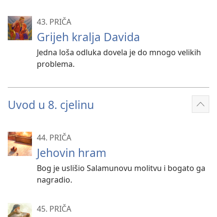
43. PRIČA
Grijeh kralja Davida
Jedna loša odluka dovela je do mnogo velikih
problema.
Uvod u 8. cjelinu
Prik
više
44. PRIČA
Jehovin hram
Bog je uslišio Salamunovu molitvu i bogato ga
nagradio.
45. PRIČA