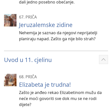
dali jedno posebno obećanje.
67. PRIČA
Jeruzalemske zidine
Nehemija je saznao da njegovi neprijatelji
planiraju napad. Zašto ga nije bilo strah?
Uvod u 11. cjelinu
Prik
više
68. PRIČA
Elizabeta je trudna!
Zašto je anđeo rekao Elizabetinom mužu da
neće moći govoriti sve dok mu se ne rodi
dijete?