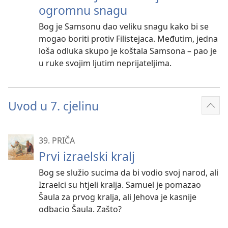
ogromnu snagu
Bog je Samsonu dao veliku snagu kako bi se
mogao boriti protiv Filistejaca. Međutim, jedna
loša odluka skupo je koštala Samsona – pao je
u ruke svojim ljutim neprijateljima.
Uvod u 7. cjelinu
Prik
više
39. PRIČA
Prvi izraelski kralj
Bog se služio sucima da bi vodio svoj narod, ali
Izraelci su htjeli kralja. Samuel je pomazao
Šaula za prvog kralja, ali Jehova je kasnije
odbacio Šaula. Zašto?