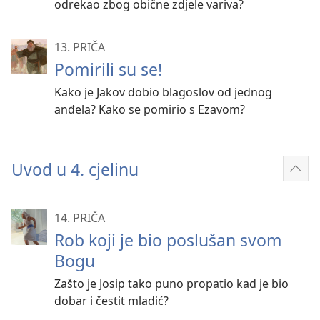
odrekao zbog obične zdjele variva?
13. PRIČA
Pomirili su se!
Kako je Jakov dobio blagoslov od jednog
anđela? Kako se pomirio s Ezavom?
Uvod u 4. cjelinu
Prik
više
14. PRIČA
Rob koji je bio poslušan svom
Bogu
Zašto je Josip tako puno propatio kad je bio
dobar i čestit mladić?