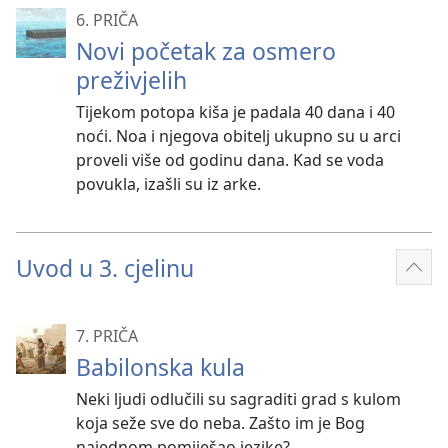
6. PRIČA
Novi početak za osmero
preživjelih
Tijekom potopa kiša je padala 40 dana i 40
noći. Noa i njegova obitelj ukupno su u arci
proveli više od godinu dana. Kad se voda
povukla, izašli su iz arke.
Uvod u 3. cjelinu
Prik
više
7. PRIČA
Babilonska kula
Neki ljudi odlučili su sagraditi grad s kulom
koja seže sve do neba. Zašto im je Bog
najednom pomiješao jezike?