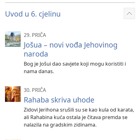
Uvod u 6. cjelinu
Prik
više
29. PRIČA
Jošua – novi vođa Jehovinog
naroda
Bog je Jošui dao savjete koji mogu koristiti i
nama danas.
30. PRIČA
Rahaba skriva uhode
Zidovi Jerihona srušili su se kao kula od karata,
ali Rahabina kuća ostala je čitava premda se
nalazila na gradskim zidinama.