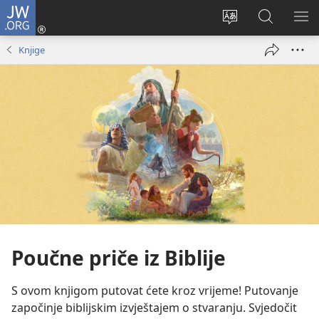
JW.ORG
Prijava
(otvara
Promijeni
JW.ORG
PO
se
jezik
|
IZ
Knjige
novi
Pretraga
prozor)
Poučne priče iz Biblije
S ovom knjigom putovat ćete kroz vrijeme! Putovanje
započinje biblijskim izvještajem o stvaranju. Svjedočit