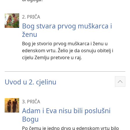
2. PRIČA
Bog stvara prvog muškarca i
ženu
Bog je stvorio prvog muškarca i ženu u
edenskom vrtu. Želio je da osnuju obitelj i
cijelu Zemlju pretvore u raj.
Uvod u 2. cjelinu
Prik
više
3. PRIČA
Adam i Eva nisu bili poslušni
Bogu
Po čemu je jedno drvo u edenskom vrtu bilo