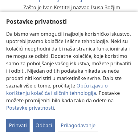
Zašto je Ivan Krstitelj nazvao Isusa Božjim
Janjetom?
Postavke privatnosti
75. PRIČA
Da bismo vam omogućili najbolje korisničko iskustvo,
upotrebljavamo kolačiće i slične tehnologije. Neki su
Đavo iskušava Isusa
kolačići neophodni da bi naša stranica funkcionirala i
Đavo je tri puta iskušavao Isusa. Kako ga je
ne mogu se odbiti. Dodatne kolačiće, koje koristimo
pokušao namamiti na grijeh? Kako je Isus
samo za poboljšanje vašeg iskustva, možete prihvatiti
reagirao na njegove ponude?
ili odbiti. Nijedan od tih podataka nikada se neće
prodati niti koristiti u marketinške svrhe. Da biste
saznali više o tome, pročitajte
Opću izjavu o
76. PRIČA
korištenju kolačića i sličnih tehnologija
. Postavke
Isus tjera trgovce iz hrama
možete promijeniti bilo kada tako da odete na
Zašto je Isus potjerao životinje iz hrama i
Postavke privatnosti
.
prevrnuo stolove mjenjačima novca?
Prihvati
Odbaci
Prilagođavanje
77. PRIČA