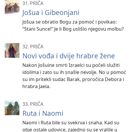
31. PRIČA
Jošua i Gibeonjani
Jošua se obratio Bogu za pomoć i povikao:
“Stani Sunce!” Je li Bog uslišio njegovu molbu?
32. PRIČA
Novi vođa i dvije hrabre žene
Nakon Jošuine smrti Izraelci su počeli služiti
idolima i zato su ih snašle nevolje. No u pomoć
su im pritekli sudac Barak, proročica Debora i
hrabra Jaela.
33. PRIČA
Ruta i Naomi
Naomi i Ruta bile su svekrva i snaha. Kad su
obje ostale udovice, zajedno su se vratile u