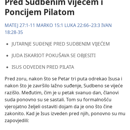
Pred Sudbenim vijećem i
Poncijem Pilatom
MATEJ 27:1-11
MARKO 15:1
LUKA 22:66–23:3
IVAN
18:28-35
JUTARNJE SUĐENJE PRED SUDBENIM VIJEĆEM
JUDA ISKARIOT POKUŠAVA SE OBJESITI
ISUS ODVEDEN PRED PILATA
Pred zoru, nakon što se Petar tri puta odrekao Isusa i
nakon što je završilo lažno suđenje, Sudbeno se vijeće
razišlo. Međutim, čim je u petak svanuo dan, članovi
suda ponovno su se sastali. Tom su formalnošću
vjerojatno željeli ostaviti dojam da je ono što čine
zakonito. Kad je Isus izveden pred njih, ponovno su mu
zapovjedili: