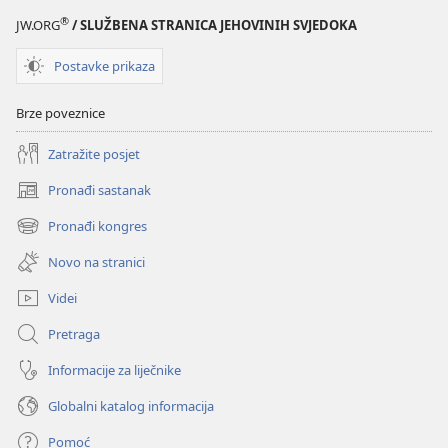
®
JW.ORG
/ SLUŽBENA STRANICA JEHOVINIH SVJEDOKA
Postavke prikaza
Brze poveznice
Zatražite posjet
Pronađi sastanak
(otvara
se
Pronađi kongres
(otvara
novi
se
prozor)
Novo na stranici
novi
prozor)
Videi
Pretraga
Informacije za liječnike
Globalni katalog informacija
Pomoć