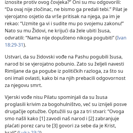
iznosite protiv ovog čovjeka?” Oni su mu odgovorili:
“Da ovaj nije zločinac, ne bismo ga predali tebi.” Pilat je
vjerojatno osjetio da vrše pritisak na njega, pa im je
rekao: “Uzmite ga vi i sudite mu po svojemu zakonu!”
Nato su mu Židovi, ne krijući da žele ubiti Isusa,
odvratili: “Nama nije dopušteno nikoga pogubiti” (
Ivan
18:29-31
).
Ustvari, da su židovski vođe na Pashu pogubili Isusa,
narod bi se vjerojatno pobunio. Zato su željeli navesti
Rimljane da ga pogube iz političkih razloga, za što su
oni imali ovlasti, kako bi na njih prebacili odgovornost
za njegovu smrt.
Vjerski vođe nisu Pilatu spominjali da su Isusa
proglasili krivim za bogohulništvo, već su iznijeli posve
drugačije optužbe. Optužili su ga za tri stvari: “Ovoga
smo našli kako [1] zavodi naš narod i [2] zabranjuje
plaćati porez caru te [3] govori za sebe da je Krist,
kralj” (
Luka 23:2
).