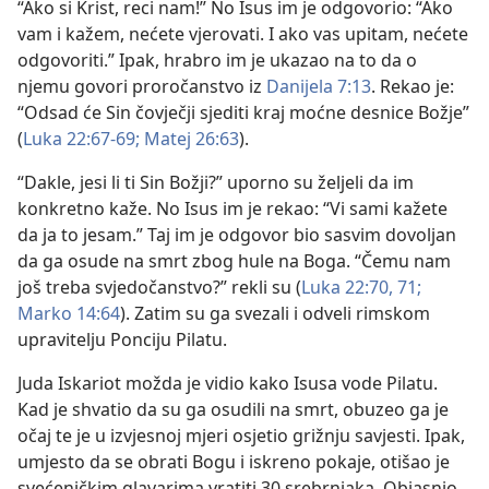
“Ako si Krist, reci nam!” No Isus im je odgovorio: “Ako
vam i kažem, nećete vjerovati. I ako vas upitam, nećete
odgovoriti.” Ipak, hrabro im je ukazao na to da o
njemu govori proročanstvo iz
Danijela 7:13
. Rekao je:
“Odsad će Sin čovječji sjediti kraj moćne desnice Božje”
(
Luka 22:67-69;
Matej 26:63
).
“Dakle, jesi li ti Sin Božji?” uporno su željeli da im
konkretno kaže. No Isus im je rekao: “Vi sami kažete
da ja to jesam.” Taj im je odgovor bio sasvim dovoljan
da ga osude na smrt zbog hule na Boga. “Čemu nam
još treba svjedočanstvo?” rekli su (
Luka 22:70, 71;
Marko 14:64
). Zatim su ga svezali i odveli rimskom
upravitelju Ponciju Pilatu.
Juda Iskariot možda je vidio kako Isusa vode Pilatu.
Kad je shvatio da su ga osudili na smrt, obuzeo ga je
očaj te je u izvjesnoj mjeri osjetio grižnju savjesti. Ipak,
umjesto da se obrati Bogu i iskreno pokaje, otišao je
svećeničkim glavarima vratiti 30 srebrnjaka. Objasnio