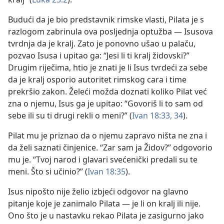
Budući da je bio predstavnik rimske vlasti, Pilata je s
razlogom zabrinula ova posljednja optužba — Isusova
tvrdnja da je kralj. Zato je ponovno ušao u palaču,
pozvao Isusa i upitao ga: “Jesi li ti kralj židovski?”
Drugim riječima, htio je znati je li Isus tvrdeći za sebe
da je kralj osporio autoritet rimskog cara i time
prekršio zakon. Želeći možda doznati koliko Pilat već
zna o njemu, Isus ga je upitao: “Govoriš li to sam od
sebe ili su ti drugi rekli o meni?” (
Ivan 18:33, 34
).
Pilat mu je priznao da o njemu zapravo ništa ne zna i
da želi saznati činjenice. “Zar sam ja Židov?” odgovorio
mu je. “Tvoj narod i glavari svećenički predali su te
meni. Što si učinio?” (
Ivan 18:35
).
Isus nipošto nije želio izbjeći odgovor na glavno
pitanje koje je zanimalo Pilata — je li on kralj ili nije.
Ono što je u nastavku rekao Pilata je zasigurno jako