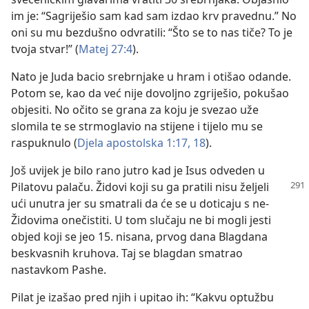
im je: “Sagriješio sam kad sam izdao krv pravednu.” No
oni su mu bezdušno odvratili: “Što se to nas tiče? To je
tvoja stvar!” (
Matej 27:4
).
Nato je Juda bacio srebrnjake u hram i otišao odande.
Potom se, kao da već nije dovoljno zgriješio, pokušao
objesiti. No očito se grana za koju je svezao uže
slomila te se strmoglavio na stijene i tijelo mu se
raspuknulo (
Djela apostolska 1:17, 18
).
Još uvijek je bilo rano jutro kad je Isus odveden u
Pilatovu palaču. Židovi koji su ga pratili
nisu željeli
ući unutra jer su smatrali da će se u doticaju s ne-
Židovima onečistiti. U tom slučaju ne bi mogli jesti
objed koji se jeo 15. nisana, prvog dana Blagdana
beskvasnih kruhova. Taj se blagdan smatrao
nastavkom Pashe.
Pilat je izašao pred njih i upitao ih: “Kakvu optužbu