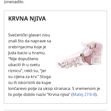
iznenadilo.
KRVNA NJIVA
Svećenički glavari nisu
znali što da naprave sa
srebrnjacima koje je
Juda bacio u hramu.
“Nije dopušteno
ubaciti ih u svetu
riznicu”, rekli su, “jer
su cijena za krv.” Stoga
su ih iskoristili da kupe
lončarevo polje za ukop stranaca. S vremenom je
to polje dobilo naziv “Krvna njiva” (
Matej 27:6-8
).