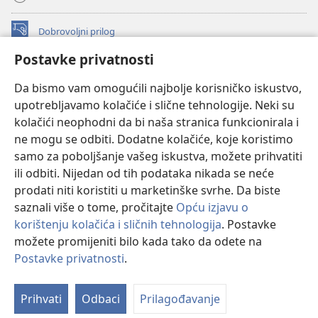
Dobrovoljni prilog
(otvara
se
Postavke privatnosti
novi
INTERNETSKA BIBLIOTEKA Watchtower
(otvara
prozor)
Da bismo vam omogućili najbolje korisničko iskustvo,
se
®
JW Hub
upotrebljavamo kolačiće i slične tehnologije. Neki su
novi
(otvara
prozor)
kolačići neophodni da bi naša stranica funkcionirala i
se
®
JW Library
novi
ne mogu se odbiti. Dodatne kolačiće, koje koristimo
prozor)
samo za poboljšanje vašeg iskustva, možete prihvatiti
Watchtower Library
ili odbiti. Nijedan od tih podataka nikada se neće
prodati niti koristiti u marketinške svrhe. Da biste
saznali više o tome, pročitajte
Opću izjavu o
korištenju kolačića i sličnih tehnologija
. Postavke
Copyright
© 2026 Watch Tower Bible and Tract Society of Pennsylvania.
možete promijeniti bilo kada tako da odete na
UVJETI KORIŠTENJA
|
IZJAVA O PRIVATNOSTI
|
POSTAVKE
Postavke privatnosti
.
Pr
PRIVATNOSTI
sa
Prihvati
Odbaci
Prilagođavanje