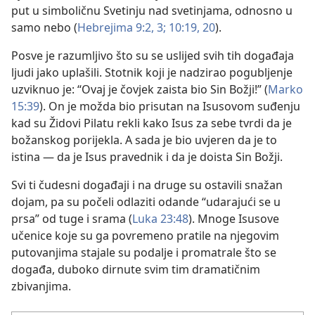
put u simboličnu Svetinju nad svetinjama, odnosno u
samo nebo (
Hebrejima 9:2, 3;
10:19, 20
).
Posve je razumljivo što su se uslijed svih tih događaja
ljudi jako uplašili. Stotnik koji je nadzirao pogubljenje
uzviknuo je: “Ovaj je čovjek zaista bio Sin Božji!” (
Marko
15:39
). On je možda bio prisutan na Isusovom suđenju
kad su Židovi Pilatu rekli kako Isus za sebe tvrdi da je
božanskog porijekla. A sada je bio uvjeren da je to
istina — da je Isus pravednik i da je doista Sin Božji.
Svi ti čudesni događaji i na druge su ostavili snažan
dojam, pa su počeli odlaziti odande “udarajući se u
prsa” od tuge i srama (
Luka 23:48
). Mnoge Isusove
učenice koje su ga povremeno pratile na njegovim
putovanjima stajale su podalje i promatrale što se
događa, duboko dirnute svim tim dramatičnim
zbivanjima.