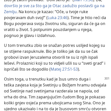
dovršio je sve za što ga je Otac zadužio poslavši ga na
Zemlju
. Na koncu je kazao: “Oče, u tvoje ruke
povjeravam duh svoj!” (
Luka 23:46
). Time je htio reći da
Bogu povjerava svoju životnu silu, siguran da će ga on
vratiti u život. S potpunim pouzdanjem u njega,
pognuo je glavu i izdahnuo.
U tom trenutku zbio se snažan potres uslijed kojeg su
se stijene raspuknule. Bio je toliko jak da su se čak
grobovi izvan Jeruzalema otvorili te su iz njih ispali
leševi. Prolaznici koji su to vidjeli ušli su u “sveti grad” i
ispričali što se dogodilo (
Matej 27:51-53
).
Osim toga, u trenutku kad je Isus umro duga i
teška zavjesa koja je Svetinju u Božjem hramu odvajala
od Svetinje nad svetinjama razderala se napola, od
vrha do dna. Tim zapanjujućim čudom Bog je pokazao
koliki gnjev osjeća prema ubojicama svog Sina. Ono je
ujedno ukazivalo i na to da je Isusovom smrću otvoren