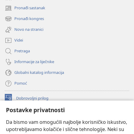
Pronađi sastanak
(otvara
se
Pronađi kongres
(otvara
novi
se
prozor)
Novo na stranici
novi
prozor)
Videi
Pretraga
Informacije za liječnike
Globalni katalog informacija
Pomoć
Dobrovoljni prilog
(otvara
se
Postavke privatnosti
novi
INTERNETSKA BIBLIOTEKA Watchtower
(otvara
prozor)
Da bismo vam omogućili najbolje korisničko iskustvo,
se
®
JW Hub
upotrebljavamo kolačiće i slične tehnologije. Neki su
novi
(otvara