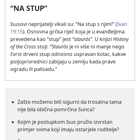
“NA STUP”
Isusovi neprijatelji vikali su: “Na stup s njim!” (
Ivan
19:15
). Osnovna grčka riječ koja je u evanđeljima
prevedena kao “stup” jest
“staurós”.
U knjizi
History
of the Cross
stoji:
“Staurós
je ni više ni manje nego
čvrst drveni stup odnosno uspravan kolac, kakve
poljoprivrednici zabijaju u zemlju kada prave
ogradu ili palisadu.”
Zašto možemo biti sigurni da trosatna tama
nije bila obična pomrčina Sunca?
Kojim je postupkom Isus pružio izvrstan
primjer svima koji imaju ostarjele roditelje?