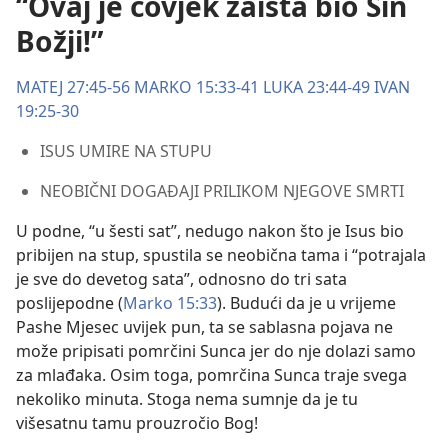
“Ovaj je čovjek zaista bio Sin
Božji!”
MATEJ 27:45-56
MARKO 15:33-41
LUKA 23:44-49
IVAN
19:25-30
ISUS UMIRE NA STUPU
NEOBIČNI DOGAĐAJI PRILIKOM NJEGOVE SMRTI
U podne, “u šesti sat”, nedugo nakon što je Isus bio
pribijen na stup, spustila se neobična tama i “potrajala
je sve do devetog sata”, odnosno do tri sata
poslijepodne (
Marko 15:33
). Budući da je u vrijeme
Pashe Mjesec uvijek pun, ta se sablasna pojava ne
može pripisati pomrčini Sunca jer do nje dolazi samo
za mlađaka. Osim toga, pomrčina Sunca traje svega
nekoliko minuta. Stoga nema sumnje da je tu
višesatnu tamu prouzročio Bog!