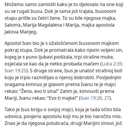
Možemo samo zamisliti kako je to djelovalo na one koji
su se rugali Isusu. Dok je tama još trajala, Isusovom
stupu prišle su četiri žene. To su bile njegova majka,
Saloma, Marija Magdalena i Marija, majka apostola
Jakova Manjeg.
Apostol Ivan bio je s ožalošćenom Isusovom majkom
pokraj stupa. Dok je promatrala kako njezin voljeni sin,
kojeg je s puno ljubavi podizala, trpi strašne muke,
osjećala se kao da je netko probada mačem (
Luka 2:35;
Ivan 19:25
). S druge strane, Isus je unatoč strašnoj boli
koju je trpio razmišljao o njenoj dobrobiti. Posljednjim
snagama kimnuo je glavom prema Ivanu te je majci
rekao: “Ženo, evo ti sina!” Zatim je, kimnuvši prema
Mariji, Ivanu rekao: “Evo ti majke!” (
Ivan 19:26, 27
).
Tako je Isus brigu o svojoj majci, koja je tada očito bila
udovica, povjerio apostolu koji mu je bio naročito mio.
Znao je da njegova polubraća, drugi Marijini sinovi, još