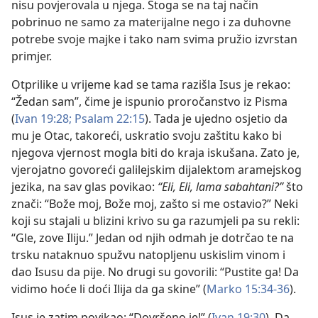
nisu povjerovala u njega. Stoga se na taj način
pobrinuo ne samo za materijalne nego i za duhovne
potrebe svoje majke i tako nam svima pružio izvrstan
primjer.
Otprilike u vrijeme kad se tama razišla Isus je rekao:
“Žedan sam”, čime je ispunio proročanstvo iz Pisma
(
Ivan 19:28;
Psalam 22:15
). Tada je ujedno osjetio da
mu je Otac, takoreći, uskratio svoju zaštitu kako bi
njegova vjernost mogla biti do kraja iskušana. Zato je,
vjerojatno govoreći galilejskim dijalektom aramejskog
jezika, na sav glas povikao:
“Eli, Eli, lama sabahtani?”
što
znači: “Bože moj, Bože moj, zašto si me ostavio?” Neki
koji su stajali u blizini krivo su ga razumjeli pa su rekli:
“Gle, zove Iliju.” Jedan od njih odmah je dotrčao te na
trsku nataknuo spužvu natopljenu uskislim vinom i
dao Isusu da pije. No drugi su govorili: “Pustite ga! Da
vidimo hoće li doći Ilija da ga skine” (
Marko 15:34-36
).
Isus je zatim povikao: “Dovršeno je!” (
Ivan 19:30
). Da,