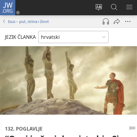
JW.ORG
Prijava
(otvara
Promijeni
JW.ORG
PO
se
jezik
|
IZ
Isus – put, istina i život
novi
Pretraga
prozor)
JEZIK ČLANKA
132. POGLAVLJE