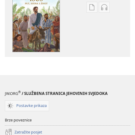
Postavke
Postavke
preuzimanja
preuzimanja
naših
zvučnih
izdanja
sadržaja
Isus
Isus
–
–
put,
put,
istina
istina
i
i
život
život
®
JW.ORG
/ SLUŽBENA STRANICA JEHOVINIH SVJEDOKA
Postavke prikaza
Brze poveznice
Zatražite posjet