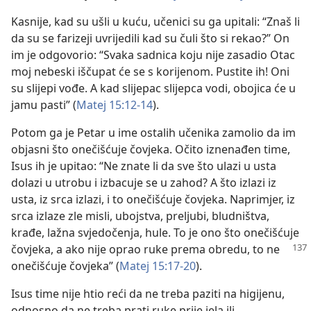
Kasnije, kad su ušli u kuću, učenici su ga upitali: “Znaš li
da su se farizeji uvrijedili kad su čuli što si rekao?” On
im je odgovorio: “Svaka sadnica koju nije zasadio Otac
moj nebeski iščupat će se s korijenom. Pustite ih! Oni
su slijepi vođe. A kad slijepac slijepca vodi, obojica će u
jamu pasti” (
Matej 15:12-14
).
Potom ga je Petar u ime ostalih učenika zamolio da im
objasni što onečišćuje čovjeka. Očito iznenađen time,
Isus ih je upitao: “Ne znate li da sve što ulazi u usta
dolazi u utrobu i izbacuje se u zahod? A što izlazi iz
usta, iz srca izlazi, i to onečišćuje čovjeka. Naprimjer, iz
srca izlaze zle misli, ubojstva, preljubi, bludništva,
krađe, lažna svjedočenja, hule. To je ono što onečišćuje
čovjeka, a ako nije
oprao ruke prema obredu, to ne
onečišćuje čovjeka” (
Matej 15:17-20
).
Isus time nije htio reći da ne treba paziti na higijenu,
odnosno da ne treba prati ruke prije jela ili