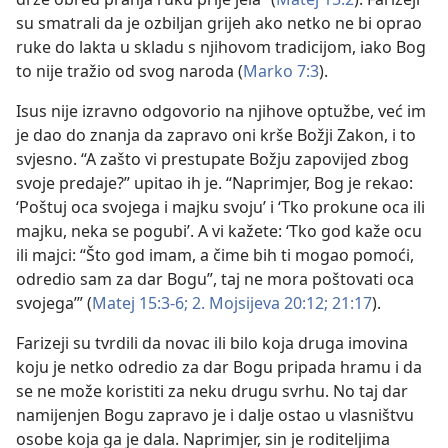
su smatrali da je ozbiljan grijeh ako netko ne bi oprao
ruke do lakta u skladu s njihovom tradicijom, iako Bog
to nije tražio od svog naroda (
Marko 7:3
).
Isus nije izravno odgovorio na njihove optužbe, već im
je dao do znanja da zapravo oni krše Božji Zakon, i to
svjesno. “A zašto vi prestupate Božju zapovijed zbog
svoje predaje?” upitao ih je. “Naprimjer, Bog je rekao:
‘Poštuj oca svojega i majku svoju’ i ‘Tko prokune oca ili
majku, neka se pogubi’. A vi kažete: ‘Tko god kaže ocu
ili majci: “Što god imam, a čime bih ti mogao pomoći,
odredio sam za dar Bogu”, taj ne mora poštovati oca
svojega’” (
Matej 15:3-6;
2. Mojsijeva 20:12;
21:17
).
Farizeji su tvrdili da novac ili bilo koja druga imovina
koju je netko odredio za dar Bogu pripada hramu i da
se ne može koristiti za neku drugu svrhu. No taj dar
namijenjen Bogu zapravo je i dalje ostao u vlasništvu
osobe koja ga je dala. Naprimjer, sin je roditeljima