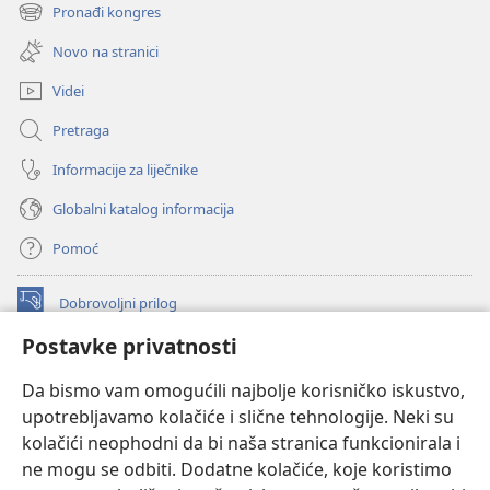
se
Pronađi kongres
(otvara
novi
se
prozor)
Novo na stranici
novi
prozor)
Videi
Pretraga
Informacije za liječnike
Globalni katalog informacija
Pomoć
Dobrovoljni prilog
(otvara
se
Postavke privatnosti
novi
INTERNETSKA BIBLIOTEKA Watchtower
(otvara
prozor)
Da bismo vam omogućili najbolje korisničko iskustvo,
se
®
JW Hub
upotrebljavamo kolačiće i slične tehnologije. Neki su
novi
(otvara
prozor)
kolačići neophodni da bi naša stranica funkcionirala i
se
®
JW Library
novi
ne mogu se odbiti. Dodatne kolačiće, koje koristimo
prozor)