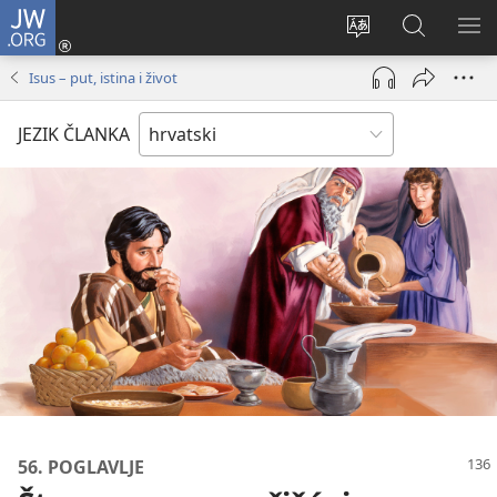
JW.ORG
Prijava
(otvara
Promijeni
JW.ORG
PO
se
jezik
|
IZ
Isus – put, istina i život
novi
Pretraga
prozor)
JEZIK ČLANKA
56. POGLAVLJE