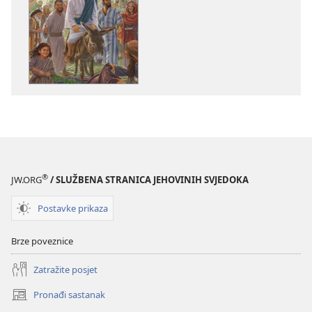
preuzimanja
preuzimanja
naših
zvučnih
izdanja
sadržaja
Isus
Isus
–
–
put,
put,
istina
istina
i
i
život
život
®
JW.ORG
/ SLUŽBENA STRANICA JEHOVINIH SVJEDOKA
Postavke prikaza
Brze poveznice
Zatražite posjet
Pronađi sastanak
(otvara