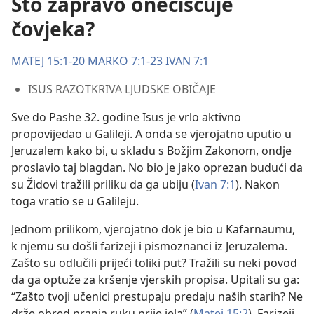
Što zapravo onečišćuje
čovjeka?
MATEJ 15:1-20
MARKO 7:1-23
IVAN 7:1
ISUS RAZOTKRIVA LJUDSKE OBIČAJE
Sve do Pashe 32. godine Isus je vrlo aktivno
propovijedao u Galileji. A onda se vjerojatno uputio u
Jeruzalem kako bi, u skladu s Božjim Zakonom, ondje
proslavio taj blagdan. No bio je jako oprezan budući da
su Židovi tražili priliku da ga ubiju (
Ivan 7:1
). Nakon
toga vratio se u Galileju.
Jednom prilikom, vjerojatno dok je bio u Kafarnaumu,
k njemu su došli farizeji i pismoznanci iz Jeruzalema.
Zašto su odlučili prijeći toliki put? Tražili su neki povod
da ga optuže za kršenje vjerskih propisa. Upitali su ga:
“Zašto tvoji učenici prestupaju predaju naših starih? Ne
drže obred pranja ruku prije jela” (
Matej 15:2
). Farizeji