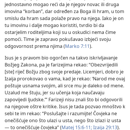
jednostavno mogao reći da je njegov novac ili druga
imovina “korban”, dar određen za Boga ili hram, u tom
smislu da hram sada polaže pravo na njega. Iako je on
tu imovinu i dalje mogao koristiti, tvrdio bi da
ostarjelim roditeljima koji su u oskudici nema čime
pomoći. Time je zapravo pokušavao izbjeći svoju
odgovornost prema njima (
Marko 7:11
).
Isus je s pravom bio ogorčen na takvo iskrivljavanje
Božjeg Zakona, pa je farizejima rekao: “Obezvrijedili
[ste] riječ Božju zbog svoje predaje. Licemjeri, dobro je
Izaija prorokovao o vama, kad je rekao: ‘Narod me ovaj
poštuje usnama svojim, ali srce mu je daleko od mene.
Uzalud me štuju, jer su učenja koja naučavaju
zapovijedi ljudske.’” Farizeji nisu znali što bi odgovorili
na njegove oštre kritike. Isus je tada pozvao mnoštvo k
sebi te im rekao: “Poslušajte i razumijte! Čovjeka ne
onečišćuje ono što ulazi u usta, nego što izlazi iz usta
— to onečišćuje čovjeka” (
Matej 15:6-11;
Izaija 29:13
).