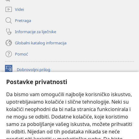
novi
prozor)
Videi
Pretraga
Informacije za liječnike
Globalni katalog informacija
Pomoć
Dobrovoljni prilog
(otvara
se
Postavke privatnosti
novi
INTERNETSKA BIBLIOTEKA Watchtower
(otvara
prozor)
Da bismo vam omogućili najbolje korisničko iskustvo,
se
®
JW Hub
upotrebljavamo kolačiće i slične tehnologije. Neki su
novi
(otvara
prozor)
kolačići neophodni da bi naša stranica funkcionirala i
se
®
JW Library
novi
ne mogu se odbiti. Dodatne kolačiće, koje koristimo
prozor)
samo za poboljšanje vašeg iskustva, možete prihvatiti
Watchtower Library
ili odbiti. Nijedan od tih podataka nikada se neće