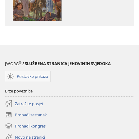
izdanja
sadržaja
Isus
Isus
–
–
put,
put,
istina
istina
i
i
život
život
®
JW.ORG
/ SLUŽBENA STRANICA JEHOVINIH SVJEDOKA
Postavke prikaza
Brze poveznice
Zatražite posjet
Pronađi sastanak
(otvara
se
Pronađi kongres
(otvara
novi
se
prozor)
Novo na stranici