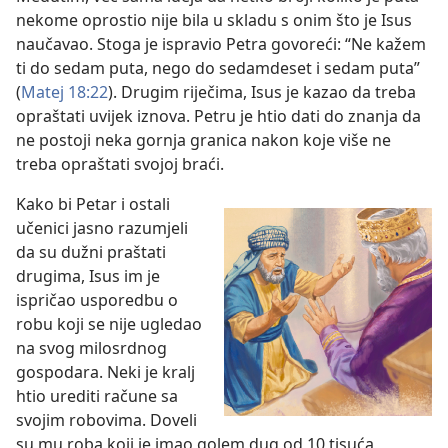
nekome oprostio nije bila u skladu s onim što je Isus
naučavao. Stoga je ispravio Petra govoreći: “Ne kažem
ti do sedam puta, nego do sedamdeset i sedam puta”
(
Matej 18:22
). Drugim riječima, Isus je kazao da treba
opraštati uvijek iznova. Petru je htio dati do znanja da
ne postoji neka gornja granica nakon koje više ne
treba opraštati svojoj braći.
Kako bi Petar i ostali
učenici jasno razumjeli
da su dužni praštati
drugima, Isus im je
ispričao usporedbu o
robu koji se nije ugledao
na svog milosrdnog
gospodara. Neki je kralj
htio urediti račune sa
svojim robovima. Doveli
su mu roba koji je imao golem dug od 10 tisuća