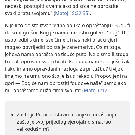
nebeski postupiti s vama ako od srca ne oprostite
svaki bratu svojemu” (
Matej 18:32-35
).
Nije li to doista izvanredna pouka o opraštanju? Budući
da smo grešni, Bog je nama oprostio golemi “dug”. U
usporedbi s time, sve čime bi nas neki brat u vjeri
mogao povrijediti doista je zanemarivo. Osim toga,
Jehova nama oprašta na tisuće puta. Ne bismo li stoga
trebali oprostiti svom bratu kad god nam sagriješi, čak
i ako imamo opravdanih razloga za pritužbu? Uvijek
imajmo na umu ono što je Isus rekao u Propovijedi na
gori — Bog će nam oprostiti “dugove naše” samo ako
mi “opraštamo dužnicima svojim” (
Matej 6:12
).
Zašto je Petar postavio pitanje o opraštanju i
zašto je svoj prijedlog vjerojatno smatrao
velikodušnim?