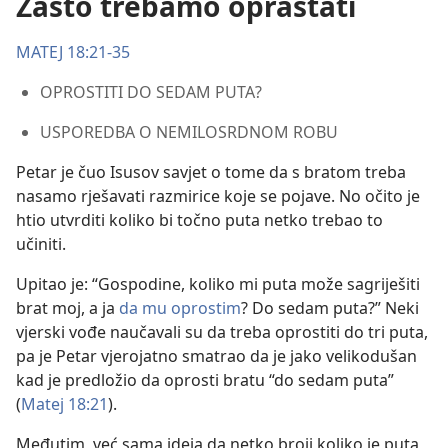
Zašto trebamo opraštati
MATEJ 18:21-35
OPROSTITI DO SEDAM PUTA?
USPOREDBA O NEMILOSRDNOM ROBU
Petar je čuo Isusov savjet o tome da s bratom treba
nasamo rješavati razmirice koje se pojave. No očito je
htio utvrditi koliko bi točno puta netko trebao to
učiniti.
Upitao je: “Gospodine, koliko mi puta može sagriješiti
brat moj, a ja
da mu oprostim
? Do sedam puta?” Neki
vjerski vođe naučavali su da treba oprostiti do tri puta,
pa je Petar vjerojatno smatrao da je jako velikodušan
kad je predložio da oprosti bratu “do sedam puta”
(
Matej 18:21
).
Međutim, već sama ideja da netko broji koliko je puta