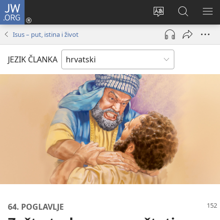
JW.ORG
Prijava
(otvara
Promijeni
JW.ORG
PO
se
jezik
|
IZ
Isus – put, istina i život
novi
Pretraga
prozor)
JEZIK ČLANKA
64. POGLAVLJE