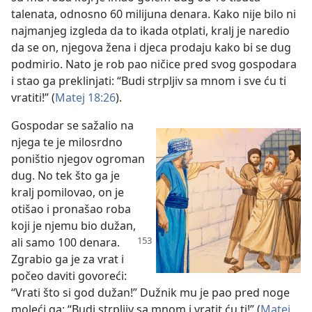
talenata, odnosno 60 milijuna denara. Kako nije bilo ni
najmanjeg izgleda da to ikada otplati, kralj je naredio
da se on, njegova žena i djeca prodaju kako bi se dug
podmirio. Nato je rob pao ničice pred svog gospodara
i stao ga preklinjati: “Budi strpljiv sa mnom i sve ću ti
vratiti!” (
Matej 18:26
).
Gospodar se sažalio na
njega te je milosrdno
poništio njegov ogroman
dug. No tek što ga je
kralj pomilovao, on je
otišao i pronašao roba
koji je njemu bio dužan,
ali samo 100 denara.
Zgrabio ga je za vrat i
počeo daviti govoreći:
“Vrati što si god dužan!” Dužnik mu je pao pred noge
moleći ga: “Budi strpljiv sa mnom i vratit ću ti!” (
Matej