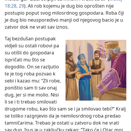
18:28, 29
). Ali rob kojemu je dug bio oprošten nije
postupio poput svog milosrdnog gospodara. Roba čiji
je dug bio neusporedivo manji od njegovog bacio je u
zatvor dok ne vrati sav iznos.
Taj bezdušan postupak
vidjeli su ostali robovi pa
su otišli do gospodara
ispričati mu što se
dogodilo. On se razljutio
te je tog roba pozvao k
sebi i kazao mu: “Zli robe,
poništio sam ti sav onaj
dug, jer si me molio. Nisi
li se i ti trebao smilovati
drugome robu, kao što sam se i ja smilovao tebi?” Kralj
se toliko razgnjevio da je nemilosrdnog roba predao
tamničarima. Trebao je ostati u zatvoru dok ne vrati
sav dug. Isus je u zaključku rekao: “Tako će i Otac moj