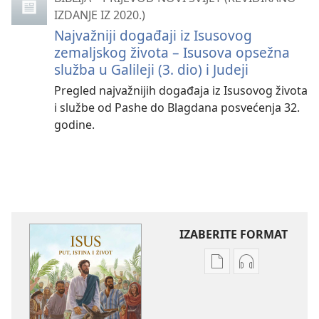
IZDANJE IZ 2020.)
Najvažniji događaji iz Isusovog
zemaljskog života – Isusova opsežna
služba u Galileji (3. dio) i Judeji
Pregled najvažnijih događaja iz Isusovog života
i službe od Pashe do Blagdana posvećenja 32.
godine.
IZABERITE FORMAT
Postavke
Postavke
preuzimanja
preuzimanja
naših
zvučnih